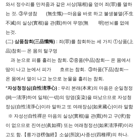
와서 정수리를 만져줌과 같은 서상(瑞相)을 얻어 죄(罪)를 멸하
는 것. ③무생참 (無生懺)---마음을 바로 하고 불생불멸(不生
不滅)의 실상(實相)을 관(觀)하여 무명(無 明)번뇌를 없애
는것.
(二)
삼품참회(三品懺悔)
: 죄(罪)를 참회하는 세 가지 ①상품(上
品)참회--- 온 몸의 털구멍
과 눈으로 피를 흘리는 참회. ②중품(中品)참회--- 온 몸에서
땀이 나고 눈에서 피가 흐르는 참회. ③하품(下品)참회---
온 몸에서 열이 나고 눈으로 눈물을 흘리는 참회.
*
자성청정심(自性淸淨心)
: 우리 본래(本來)의 마음은 순일청정
(純一淸淨)하여 일체(一切)의 망염(妄染)을 떠났으므로 자성청
정심(自性淸淨心)이라 말하고 또 여래장심(如來藏心)이라 말함
※ 자성선自性禪은 마음의 실상(實相)을 관(觀)하고 구(求)함
이 없으므로 진여선(眞如禪) 또는 여래청정선(如來淸淨禪)이라
고도 함.【릉가경楞伽經】소설(所說)사종선(四種禪)의 하나.