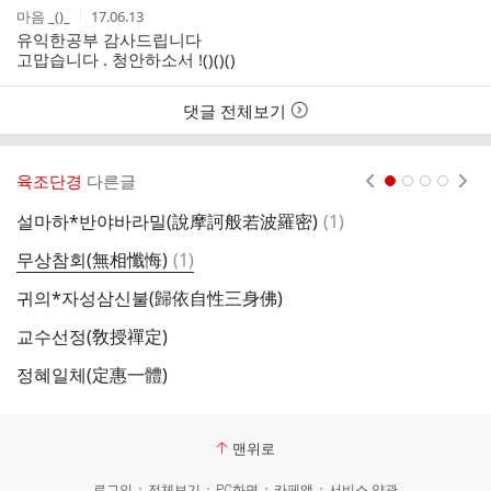
작
작
마음 _()_
17.06.13
글
성
성
유익한공부 감사드립니다
리
자
시
고맙습니다 . 청안하소서 !()()()
스
간
트
댓글 전체보기
육조단경
다른글
현재페이지 1
2
3
4
댓
설마하*반야바라밀(說摩訶般若波羅密)
(
1
)
오
글
댓
무상참회(無相懺悔)
(
1
)
글
귀의*자성삼신불(歸依自性三身佛)
돈
교수선정(敎授禪定)
반
정혜일체(定惠一體)
무
맨위로
로그인
전체보기
PC화면
카페앱
서비스 약관