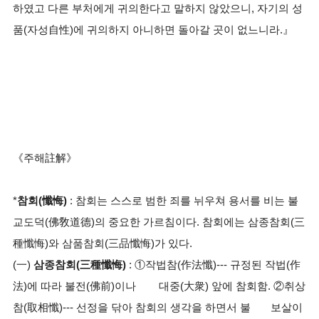
하였고 다른 부처에게 귀의한다고 말하지 않았으니, 자기의 성
품(자성自性)에 귀의하지 아니하면 돌아갈 곳이 없느니라.』
《주해註解》
*
참회(懺悔)
: 참회는 스스로 범한 죄를 뉘우쳐 용서를 비는 불
교도덕(佛敎道德)의 중요한 가르침이다. 참회에는 삼종참회(三
種懺悔)와 삼품참회(三品懺悔)가 있다.
(一)
삼종참회(三種懺悔)
: ①작법참(作法懺)--- 규정된 작법(作
法)에 따라 불전(佛前)이나 대중(大衆) 앞에 참회함. ②취상
참(取相懺)--- 선정을 닦아 참회의 생각을 하면서 불 보살이