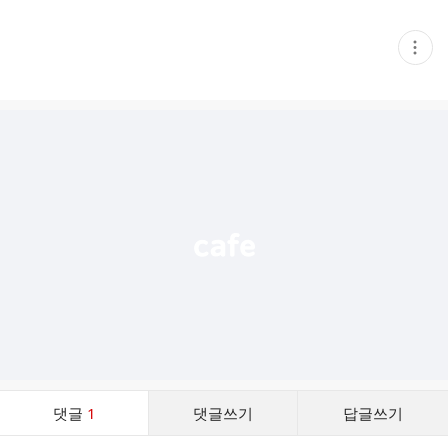
현
재
게
시
글
추
가
기
능
열
기
댓
댓글
1
댓글쓰기
답글쓰기
글
댓