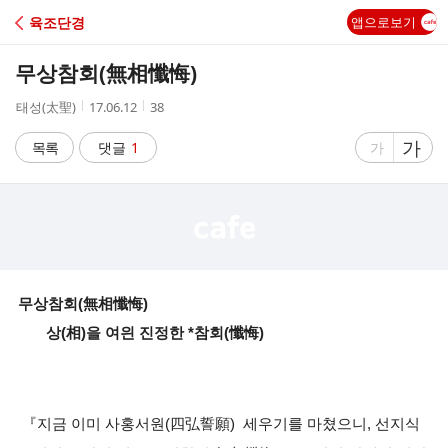
C
육조단경
앱으로보기
A
무상참회(無相懺悔)
F
작
작
조
태성(太聖)
17.06.12
38
성
성
회
E
자
시
수
글
가
글
목록
댓글
1
가
간
자
자
크
크
기
기
크
작
게
게
무상참회(無相懺悔)
상(相)을 여읜 진정한 *참회(懺悔)
『지금 이미 사홍서원(四弘誓願) 세우기를 마쳤으니, 선지식