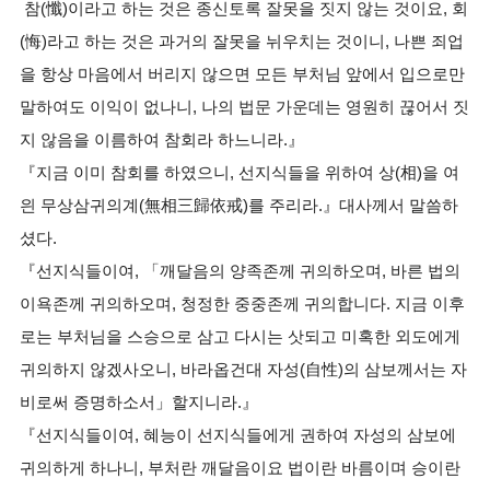
참(懺)이라고 하는 것은 종신토록 잘못을 짓지 않는 것이요, 회
(悔)라고 하는 것은 과거의 잘못을 뉘우치는 것이니, 나쁜 죄업
을 항상 마음에서 버리지 않으면 모든 부처님 앞에서 입으로만
말하여도 이익이 없나니, 나의 법문 가운데는 영원히 끊어서 짓
지 않음을 이름하여 참회라 하느니라.』
『지금 이미 참회를 하였으니, 선지식들을 위하여 상(相)을 여
읜 무상삼귀의계(無相三歸依戒)를 주리라.』대사께서 말씀하
셨다.
『선지식들이여, 「깨달음의 양족존께 귀의하오며, 바른 법의
이욕존께 귀의하오며, 청정한 중중존께 귀의합니다. 지금 이후
로는 부처님을 스승으로 삼고 다시는 삿되고 미혹한 외도에게
귀의하지 않겠사오니, 바라옵건대 자성(自性)의 삼보께서는 자
비로써 증명하소서」할지니라.』
『선지식들이여, 혜능이 선지식들에게 권하여 자성의 삼보에
귀의하게 하나니, 부처란 깨달음이요 법이란 바름이며 승이란