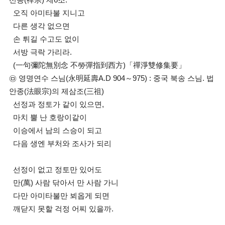
선종(禪宗) 제6조.
오직 아미타불 지니고
다른 생각 없으면
손 튀길 수고도 없이
서방 극락 가리라.
(一句彌陀無別念 不勞彈指到西方)「禪淨雙修集要」
㉤ 영명연수 스님(永明延壽A.D 904～975) : 중국 북송 스님. 법
안종(法眼宗)의 제삼조(三祖)
선정과 정토가 같이 있으면,
마치 뿔 난 호랑이같이
이승에서 남의 스승이 되고
다음 생엔 부처와 조사가 되리
선정이 없고 정토만 있어도
만(萬) 사람 닦아서 만 사람 가니
다만 아미타불만 뵈옵게 되면
깨닫지 못할 걱정 어찌 있을까.