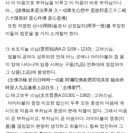
서 이 마음으로 부처님을 이루고 이 마음이 바로 부처님이니
라.」(諸佛如來是法界身 入一切衆生心想中 是故卽是三十二相
八十隨形好 是心作佛 是心是佛)
또한 저명한 선사(禪師)들로서 선정일치(禪淨一致)를 주장한
이들의 법문을 몇 가지 소개할까 한다.
㉠ 보조지눌 스님(普照知訥A.D 1158～1210) : 고려스님.
염불의 공덕이 성취되면 언제 어느 곳에나 아미타불의 참 몸
이 앞에 나타나며 임종 시에는 구품(九品) 연화대에 영접되어
그 상품(上品)에 왕생한다.
(念佛功極 於日日時時一切處 阿彌陀佛眞體冥現其前 臨命終
時迎入九品蓮臺上品往生. )「念佛要門」
㉡ 태고보우 스님(太古普愚A.D1301～1382) : 고려스님.
아미타불의 청정 미묘한 법신이 두루 모든 중생의 마음에 계
시므로 마음과 부처님과 중생이 본래 차별이 없다. 그래서 마음
이 곧 부처님이요, 부처님이 곧 마음이다. 아미타불의 명호(이
름)를 끊임없이 분명히 생각하고 외울지니, 힘써 정진하여 그