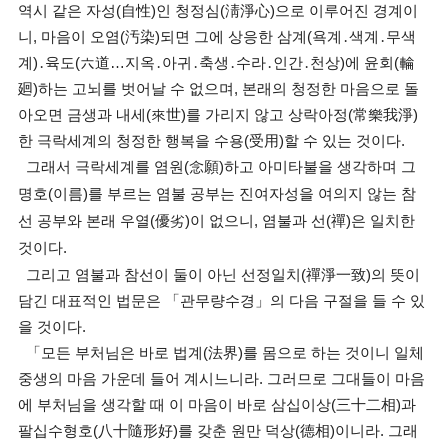
역시 같은 자성(自性)인 청정심(淸淨心)으로 이루어진 경계이
니, 마음이 오염(汚染)되면 그에 상응한 삼계(욕계․색계․무색
계)․육도(六道…지옥․아귀․축생․수라․인간․천상)에 윤회(輪
廻)하는 고뇌를 벗어날 수 없으며, 본래의 청정한 마음으로 돌
아오면 금생과 내세(來世)를 가리지 않고 상락아정(常樂我淨)
한 극락세계의 청정한 행복을 수용(受用)할 수 있는 것이다.
그래서 극락세계를 염원(念願)하고 아미타불을 생각하며 그
명호(이름)를 부르는 염불 공부는 진여자성을 여의지 않는 참
선 공부와 본래 우열(優劣)이 없으니, 염불과 선(禪)은 일치한
것이다.
그리고 염불과 참선이 둘이 아닌 선정일치(禪淨一致)의 뜻이
담긴 대표적인 법문은 「관무량수경」의 다음 구절을 들 수 있
을 것이다.
「모든 부처님은 바로 법계(法界)를 몸으로 하는 것이니 일체
중생의 마음 가운데 들어 계시느니라. 그러므로 그대들이 마음
에 부처님을 생각할 때 이 마음이 바로 삼십이상(三十二相)과
팔십수형호(八十隨形好)를 갖춘 원만 덕상(德相)이니라. 그래