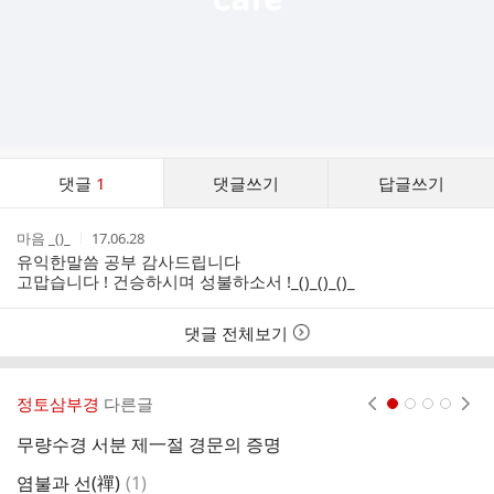
댓
댓글
1
댓글쓰기
답글쓰기
글
댓
작
작
마음 _()_
17.06.28
글
성
성
유익한말씀 공부 감사드립니다
리
자
시
고맙습니다 ! 건승하시며 성불하소서 !_()_()_()_
스
간
트
댓글 전체보기
정토삼부경
다른글
현재페이지 1
2
3
4
무량수경 서분 제一절 경문의 증명
아
댓
염불과 선(禪)
(
1
)
해