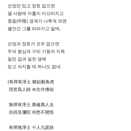
선정만 있고 정토 없으면
열 사람에 아홉이 미끄러지고
중음(中陰) 경계가 나투게 되면
별안간 그를 따라가고 말며,
선정과 정토가 모두 없으면
무쇠 평상과 구리 기둥의 지옥
일만 겁과 일천 생에
믿고 의지할 데 하나도 없네.
(有禪有淨土 猶如載角虎
現世爲人師 來生作佛祖
無禪有淨土 萬修萬人去
但得見彌陀 何愁不開悟
有禪無淨土 十人九蹉路