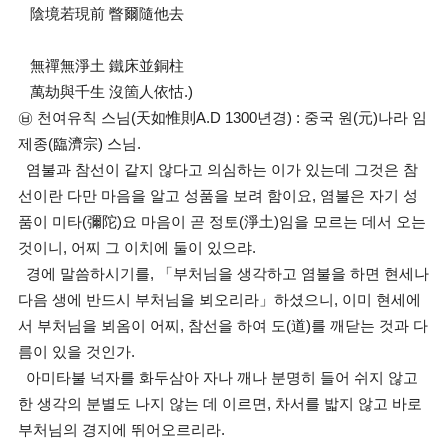
陰境若現前 瞥爾隨他去
無禪無淨土 鐵床並銅柱
萬劫與千生 沒箇人依怙.)
㉥ 천여유칙 스님(天如惟則A.D 1300년경) : 중국 원(元)나라 임
제종(臨濟宗) 스님.
염불과 참선이 같지 않다고 의심하는 이가 있는데 그것은 참
선이란 다만 마음을 알고 성품을 보려 함이요, 염불은 자기 성
품이 미타(彌陀)요 마음이 곧 정토(淨土)임을 모르는 데서 오는
것이니, 어찌 그 이치에 둘이 있으랴.
경에 말씀하시기를, 「부처님을 생각하고 염불을 하면 현세나
다음 생에 반드시 부처님을 뵈오리라」하셨으니, 이미 현세에
서 부처님을 뵈옴이 어찌, 참선을 하여 도(道)를 깨닫는 것과 다
름이 있을 것인가.
아미타불 넉자를 화두삼아 자나 깨나 분명히 들어 쉬지 않고
한 생각의 분별도 나지 않는 데 이르면, 차서를 밟지 않고 바로
부처님의 경지에 뛰어오르리라.