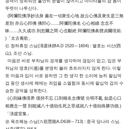
공덕이 성취되면 홀연히 분별이 끊어지고 아미타불의 참 몸이
뚜렷이 나투신다.
(阿彌陀佛淨妙法身 遍在一切衆生心地 故云心佛及衆生是三無
差別 亦云心卽佛 佛卽心……阿彌陀佛名 心心相續 念念不
昧……久久成功 則忽爾之間 心念斷絶 阿彌陀佛眞體貞爾現前.
)「太古庵歌」
㉢ 청허휴정 스님(淸虛休靜A.D 1520～1604) : 별호는 서산(西
山), 조선 스님.
마음은 바로 부처님의 경계를 생각하여 끊임이 없고, 입은 부
처님의 명호(이름)를 분명히 불러 흐트러지지 않게 한다. 이렇
듯 마음과 입이 서로 응하면 그 한 생각 한 소리에 능히 팔십억
겁 동안 생사에 헤매는 죄업을 소멸함과 동시에 팔십억 겁의 수
승한 공덕을 성취한다.
(心則緣佛境界 億持不忘 口則稱名念佛號 分明不亂 如是心口
相應念一聲 則能滅八十億劫生死之罪成就八十億劫殊勝功德.)
「淸虛堂集」
㉣ 육조혜능 스님(六祖慧能A.D638～713) : 중국 당나라 스님.