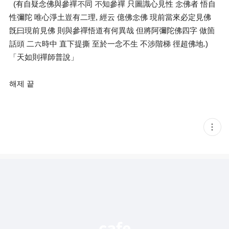
(有自疑念佛與參禪不同 不知參禪 只圖識心見性 念佛者 悟自
性彌陀 唯心淨土豈有二理, 經云 億佛念佛 現前當來必定見佛
旣曰現前見佛 則與參禪悟道有何異哉 但將阿彌陀佛四字 做箇
話頭 二六時中 直下提撕 至於一念不生 不涉階梯 徑超佛地.)
「天如則禪師普說」
해제 끝
현
재
게
시
글
추
가
기
능
열
기