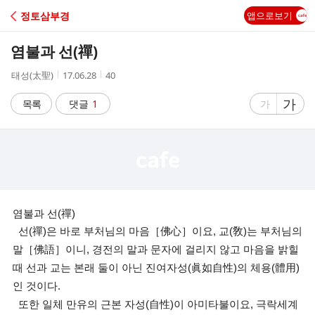
C
정토삼부경
앱으로보기
A
염불과 선(禪)
F
작
작
조
태성(太聖)
17.06.28
40
성
성
회
E
자
시
수
글
가
글
목록
댓글
1
가
간
자
자
크
크
기
기
크
작
게
게
염불과 선(禪)
선(禪)은 바로 부처님의 마음［佛心］이요, 교(敎)는 부처님의
말［佛語］이니, 경전의 말과 문자에 걸리지 않고 마음을 밝힐
때 선과 교는 본래 둘이 아닌 진여자성(眞如自性)의 체용(體用)
인 것이다.
또한 일체 만유의 근본 자성(自性)이 아미타불이요, 극락세계