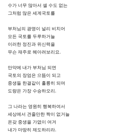
수가 너무 많아서 셀 수도 없는
그처럼 많은 세계국토를
부처님의 광명이 널리 비치어
모든 국토를 두루하거늘
이러한 정진과 위신력을
무슨 재주로 헤아려보리요.
만약에 내가 부처님 되면
국토의 장엄은 으뜸이 되고
중생들 한결같이 훌륭히 되며
도량은 가장 수승하오리.
그 나라는 영원히 행복하여서
세상에서 견줄만한 짝이 없거늘
온갖 중생을 가엾이 여겨
내가 마땅히 제도하리라.