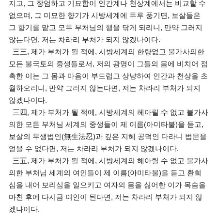
지고, 그 장엄하고 기묘함이 인간계나 천상계에서는 비교할 수
없으며, 그 미묘한 향기가 시방세계에 두루 풍기면, 보살들은
그 향기를 맡고 모두 부처님의 행을 닦게 되리니, 만약 그러지
않는다면, 저는 차라리 부처가 되지 않겠나이다.
三三, 제가 부처가 될 적에, 시방세계의 한량없고 불가사의한
모든 불국토의 중생들로서, 저의 광명이 그들의 몸에 비치어 접
촉한 이는 그 몸과 마음이 부드럽고 상냥하여 인간과 천상을 초
월하오리니, 만약 그러지 않는다면, 저는 차라리 부처가 되지
않겠나이다.
三四, 제가 부처가 될 적에, 시방세계의 헤아릴 수 없고 불가사
의한 모든 부처님 세계의 중생들이 제 이름(아미타불)을 듣고,
보살의 무생법인(無生法忍)과 깊은 지혜 공덕인 다라니 법문을
얻을 수 없다면, 저는 차라리 부처가 되지 않겠나이다.
三五, 제가 부처가 될 적에, 시방세계의 헤아릴 수 없고 불가사
의한 부처님 세계의 여인들이 제 이름(아미타불)을 듣고 환희
심을 내어 보리심을 일으키고 여자의 몸을 싫어한 이가 목숨을
마친 후에 다시금 여인이 된다면, 저는 차라리 부처가 되지 않
겠나이다.