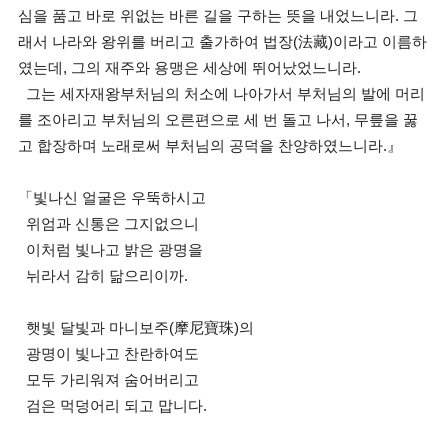
심을 품고 바로 위없는 바른 길을 구하는 뜻을 내었느니라. 그
래서 나라와 왕위를 버리고 출가하여 법장(法藏)이라고 이름하
였는데, 그의 재주와 용맹은 세상에 뛰어났었느니라.
그는 세자재왕부처님의 처소에 나아가서 부처님의 발에 머리
를 조아리고 부처님의 오른편으로 세 번 돌고 나서, 무릎을 꿇
고 합장하며 노래로써 부처님의 공덕을 찬양하였느니라.』
「빛나신 얼굴은 우뚝하시고
위엄과 신통은 그지없으니
이처럼 빛나고 밝은 광명을
뉘라서 감히 닮으리이까.
햇빛 달빛과 마니보주(摩尼寶珠)의
광명이 빛나고 찬란하여도
모두 가리워져 숨어버리고
검은 먹덩어리 되고 맙니다.