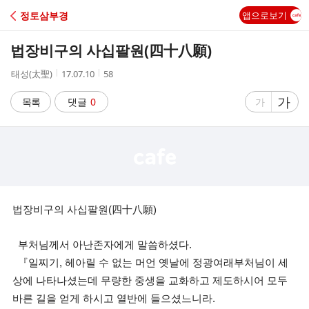
C
정토삼부경
앱으로보기
A
법장비구의 사십팔원(四十八願)
F
작
작
조
태성(太聖)
17.07.10
58
성
성
회
E
자
시
수
글
가
글
목록
댓글
0
가
간
자
자
크
크
기
기
크
작
게
게
법장비구의 사십팔원(四十八願)
부처님께서 아난존자에게 말씀하셨다.
『일찌기, 헤아릴 수 없는 머언 옛날에 정광여래부처님이 세
상에 나타나셨는데 무량한 중생을 교화하고 제도하시어 모두
바른 길을 얻게 하시고 열반에 들으셨느니라.