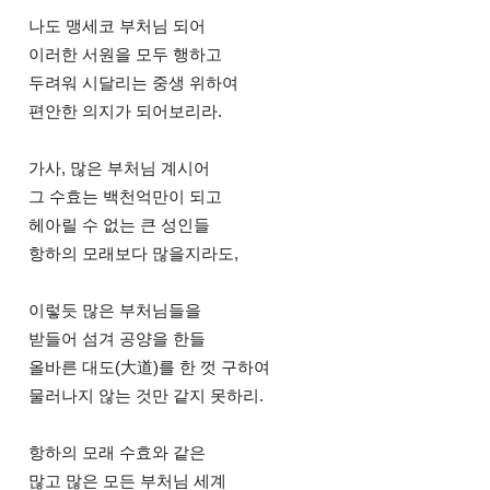
나도 맹세코 부처님 되어
이러한 서원을 모두 행하고
두려워 시달리는 중생 위하여
편안한 의지가 되어보리라.
가사, 많은 부처님 계시어
그 수효는 백천억만이 되고
헤아릴 수 없는 큰 성인들
항하의 모래보다 많을지라도,
이렇듯 많은 부처님들을
받들어 섬겨 공양을 한들
올바른 대도(大道)를 한 껏 구하여
물러나지 않는 것만 같지 못하리.
항하의 모래 수효와 같은
많고 많은 모든 부처님 세계