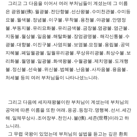
그리고 그 다음을 이어서 여러 부처님들이 계셨는데 그 이름
은 광원불(佛)․월광불․전단향불․선산왕불․수미천관불․수미등
요불․월색불․정념불․이구불․무착불․용천불․야광불․안명정
불․부동지불․유리묘화불․유리금색불․금장불.염광불․염근불․
지동불․월상불․일음불․해탈화불․장엄광명불․ 해각신통불․수
광불․대향불․이진구불․사염의불․보염불.묘정불․용립불․공덕
지혜불․폐일월광불․일월유리광불․무상유리광불․최상수불․보
리화불․월명불․일광불․화색왕불․수월광불․제치명불․도개행
불․정신불․선숙불․위신불․법혜불․난음불․사자음불․용음불․
처세불 등의 여러 부처님들이 나타나셨느니라.
그리고 다음에 세자재왕불이란 부처님이 계셨는데 부처님의
공덕에 따른 이름을 또한 여래․응공․등정각․명행복․선서․세간
해․일체무상사․조어장부․천인사․불(佛)․세존(世尊)이라고 하
느니라.
그 무렵 국왕이 있었는데 부처님의 설법을 듣고는 깊은 환희