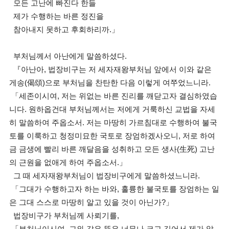
모든 고난에 빠진다 한들
제가 수행하는 바른 정진을
참아내지 못하고 후회하리까.」
부처님께서 아난에게 말씀하셨다.
『아난아, 법장비구는 저 세자재왕부처님 앞에서 이와 같은
게송(偈頌)으로 부처님을 찬탄한 다음 이렇게 여쭈었느니라.
「세존이시여, 저는 위없는 바른 진리를 깨닫고자 결심하였습
니다. 원하옵건대 부처님께서는 저에게 거룩하신 교법을 자세
히 말씀하여 주옵소서. 저는 마땅히 가르침대로 수행하여 불국
토를 이룩하고 청정미묘한 국토로 장엄하겠사오니, 저로 하여
금 금생에 빨리 바른 깨달음을 성취하고 모든 생사(生死) 고난
의 근원을 없애게 하여 주옵소서.」
그 때 세자재왕부처님이 법장비구에게 말씀하셨느니라.
「그대가 수행하고자 하는 바와, 훌륭한 불국토를 장엄하는 일
은 그대 스스로 마땅히 알고 있을 것이 아닌가?」
법장비구가 부처님께 사뢰기를,