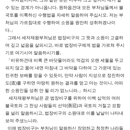
「부처님이시여, 그와 같은 뜻은 너무나 크고 깊어서 제가 알
수 있는 경계가 아니옵니다. 원하옵건대 모든 부처님들께서 불
국토를 이룩하신 수행법을 자세히 말씀하여 주십시오. 저는 부
처님의 가르침대로 수행하여 소원을 원만히 성취하겠나이
다.」
그래서 세자재왕부처님은 법장비구의 그 뜻과 소원이 고결하
며 깊고 넓음을 살피시고, 바로 법장비구에게 법을 가르쳐 주시
기로 여기시어 말씀하시기를,
「비유하건대 비록 큰 바닷물이라도 억겁의 오랜 세월을 두고
쉬지 않고 품어 내면 마침내 그 바닥을 다하여 그 가운데 있는
진귀한 보배를 얻을 수 있듯이, 만약 사람이 지성으로 정진하여
도(道)를 구하면 마땅히 원하는 결과를 얻고 마는 것이니, 어떠
한 소원인들 성취 안 될 리가 없느니라.」하시고
세자재왕부처님은 곧 법장비구를 위하여 이백 십억의 여러
불국토와 그 천상 사람들의 선악(善惡)과 국토의 거칠고 묘함
을 널리 말씀하시고, 법장비구의 소원대로 이를 낱낱이 나타내
보여 주셨느니라.
이에 법장비구는 부처님이 말씀하신 장엄하고 청정한 나라들