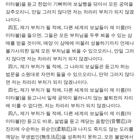
미타불)을 듣고 한없이 기뻐하며 보살행을 닦아서 모든 공덕을
갖추오리니, 만일 그러지 않다면 저는 차라리 부처가 되지 않겠
나이다.
四五, 제가 부처가 될 적에, 다른 세계의 보살들이 제 이름(아
미타불)을 들으면, 그들은 모든 부처님을 두루 뵈올 수 있는 삼
매를 얻을 것이며, 매양 이 삼매에 머물러 성불하기까지 언제나
불가사의한 일체 모든 부처님을 뵈올 수 있으오리니, 만일 그러
지 않다면 저는 차라리 부처가 되지 않겠나이다.
四六, 제가 부처가 될 적에, 그 나라의 보살들은 듣고자 하는
법문을 소원대로 자연히 들을 수 있으오리니, 만약 그러지 않다
면 저는 차라리 부처가 되지 않겠나이다.
四七, 제가 부처가 될 적에, 다른 세계의 보살들이 제 이름(아
미타불)을 듣고나서 일체 공덕이 물러나지 않는 불퇴전의 자리
에 이를 수 없다면, 저는 차라리 부처가 되지 않겠나이다.
四八, 제가 부처가 될 적에, 다른 세계의 보살들이 제 이름(아
미타불)만 듣고도 바로, 설법을 듣고 깨닫는 음향인(音響忍)과
진리에 수순하는 유순인(柔順忍)과 나지도 죽지도 않는 도리를
깨닫는 무생법인(無生法忍)을 성취하지 못하고, 모든 불법에서