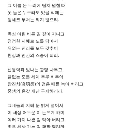
그 이름 온 누리에 떨쳐 넘칠 때
못 들은 누구라도 있을 적에는
맹세코 부처는 되지 않으리.
욕심 여읜 바른 길 깊이 지니고
청정한 지혜로 도를 닦아서
위없는 진리를 모두 갖추어
천상과 인간의 스승이 되리.
신통력과 빛나는 광명 나투고
끝없는 모든 세계 두루 비추어
탐진치(貪嗔痴)의 검은 때를 녹여 버리고
중생의 온갖 재난 구제하리라.
그네들의 지혜 눈 밝게 열어서
이 세상 어두운 이 눈뜨게 하며
여러 가지 나쁜 길 막아 버리고
좋은 세상 가는 길 활짝 열리라.