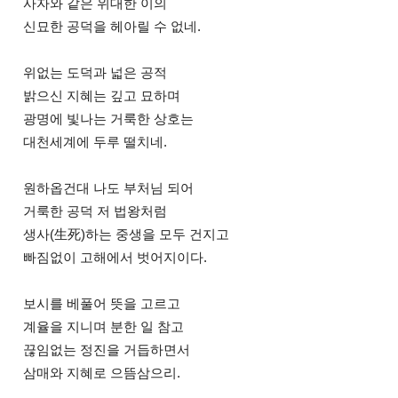
사자와 같은 위대한 이의
신묘한 공덕을 헤아릴 수 없네.
위없는 도덕과 넓은 공적
밝으신 지혜는 깊고 묘하며
광명에 빛나는 거룩한 상호는
대천세계에 두루 떨치네.
원하옵건대 나도 부처님 되어
거룩한 공덕 저 법왕처럼
생사(生死)하는 중생을 모두 건지고
빠짐없이 고해에서 벗어지이다.
보시를 베풀어 뜻을 고르고
계율을 지니며 분한 일 참고
끊임없는 정진을 거듭하면서
삼매와 지혜로 으뜸삼으리.