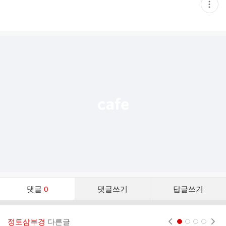
현
재
게
시
글
추
가
기
능
열
기
댓
댓글
0
댓글쓰기
답글쓰기
글
댓
글
정토삼부경
다른글
현재페이지 1
2
3
4