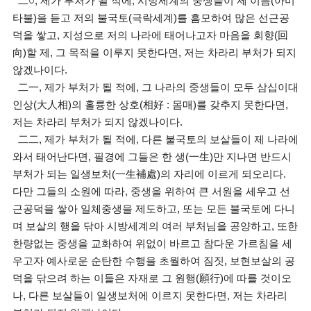
二○, 제가 부처가 될 적에, 시방세계의 중생들이 제 이름(아미
타불)을 듣고 저의 불국토(극락세계)를 흠모하여 많은 선근공
덕을 쌓고, 지성으로 저의 나라에 태어나고자 마음을 회향(回
向)할 제, 그 목적을 이루지 못한다면, 저는 차라리 부처가 되지
않겠나이다.
二一, 제가 부처가 될 적에, 그 나라의 중생들이 모두 삼십이대
인상(大人相)의 훌륭한 상호(相好 : 몸매)를 갖추지 못한다면,
저는 차라리 부처가 되지 않겠나이다.
二二, 제가 부처가 될 적에, 다른 불국토의 보살들이 제 나라에
와서 태어난다면, 필경에 그들은 한 생(一生)만 지나면 반드시
부처가 되는 일생보처(一生補處)의 자리에 이르게 되오리다.
다만 그들의 소원에 따라, 중생을 위하여 큰 서원을 세우고 선
근공덕을 쌓아 일체중생을 제도하고, 또는 모든 불국토에 다니
며 보살의 행을 닦아 시방세계의 여러 부처님을 공양하고, 또한
한량없는 중생을 교화하여 위없이 바르고 참다운 가르침을 세
우고자 예사로운 순탄한 수행을 초월하여 짐짓, 보현보살의 공
덕을 닦으려 하는 이들은 자재로 그 원행(願行)에 따를 것이오
나, 다른 보살들이 일생보처에 이르지 못한다면, 저는 차라리