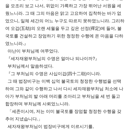
을 모조리 보고 나서, 위없이 갸륵하고 가장 뛰어난 서원을 세
웠느니라. 그 때 그의 마음은 맑고 고요하여 집착하는 바가 없
었으니, 일체 세간의 어느 누구도 따르지 못하였느니라. 그리하
여 오겁(五劫)의 오랜 세월을 두고 깊은 선정(禪定)에 들어, 불
국토를 건설하고 장엄하기 위한 청정한 수행에 온 마음을 다하
였느니라.』
아난이 부처님께 여쭈었다.
『세자재왕부처님의 수명은 얼마나 되나이까?』
부처님께서 말씀하셨다.
『그 부처님의 수명은 사십이겁(四十二劫)이니라.
그 때 법장비구는 이백 십억 불국토의 청정한 수행법을 선택
하여 그와 같이 수행하고 나서 다시 세자재왕부처님 처소에 나
아가 부처님의 발 아래 머리를 조아리고 부처님을 세 번 돌고
합장하며 부처님께 사뢰었느니라.
「세존이시여, 저는 이미 불국토를 장엄할 청정한 수행을 갖
추어 지녔습니다.」
세자재왕부처님이 법장비구에게 이르시기를,