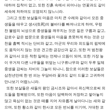
대하여 집착이 없고, 또한 진흙 속에서 피어나는 연꽃과도 같이
세속에 처하여도 오염되지 않느니라.
그리고 또한 보살들의 마음은 마치 큰 수레와 같아서 모든 중
생들을 태우고 생사(生死)의 불바다를 빠져나오게 하며, 우렁
찬 불법의 뇌성으로 중생들을 깨우치는 것은 짙은 구름과 같고,
감로수 같은 법문으로 중생들의 마음을 흐뭇하게 하는 것은 산
천을 흠뻑 적시는 단비와 같고, 마군의 무리와 외도들의 핍박에
도 움직이지 않는 것은 견고한 금강산과 같고, 또한 저 범천왕
과 같아서 모든 착한 일에는 언제나 으뜸이 되며, 또한 가장 높
이 우거져 다른 나무들을 뒤덮는 니구류나무와 같이 두루 일체
중생을 감싸는 자비의 그늘이 되나니, 참으로 이러한 보살들은
삼천년만에 한 번 피는 우담바라 꽃과도 같이 드물고 고귀하여
만나보기 어렵느니라.
또한 보살들은 새들의 왕인 금시조와 같아서 위신력으로써 외
도들을 항복받으며, 또한 마음이 담백하여 저장하고 쌓아놓지
않고 욕심이 없는 것은 떼를 지어 자유롭게 날아다니는 새와 같
으며, 또한 황소와 같이 한사코 모든 번뇌를 이기며, 거대한 코