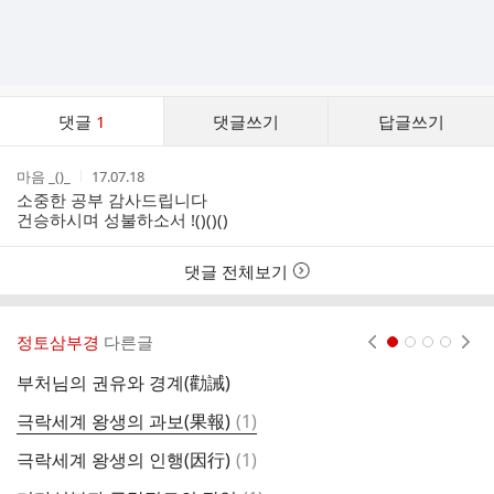
댓
댓글
1
댓글쓰기
답글쓰기
글
댓
작
작
마음 _()_
17.07.18
글
성
성
소중한 공부 감사드립니다
리
자
시
건승하시며 성불하소서 !()()()
스
간
트
댓글 전체보기
정토삼부경
다른글
현재페이지 1
2
3
4
부처님의 권유와 경계(勸誡)
제
댓
극락세계 왕생의 과보(果報)
(
1
)
무
글
댓
극락세계 왕생의 인행(因行)
(
1
)
염
글