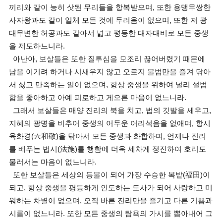
끼리와 같이 능히 삿된 무리들을 항복받으며, 또한 용맹무쌍한
사자왕과도 같이 일체 모든 것에 두려움이 없으며, 또한 저 광
대무변한 허공과도 같아서 넓고 평등한 대자대비로 모든 중생
을 제도하느니라.
아난아, 보살들은 또한 질투심을 모조리 끊어버렸기 때문에
남을 이기려 하거나 시새우지 않고 오로지 불법만을 즐겨 닦아
서 싫고 만족하는 일이 없으며, 항상 중생을 위하여 널리 설법
함을 좋아하고 아예 피로하고 게으른 마음이 없느니라.
그래서 보살들은 매양 진리의 북을 치고, 법의 깃발을 세우고,
지혜의 광명을 비추어 중생의 어두운 어리석음을 없애며, 항시
육화경(六和敬)을 닦아서 모든 중생과 화합하며, 언제나 진리
를 베푸는 법시(法施)를 행함에 더욱 세차게 정진하여 호리도
물러서는 마음이 없느니라.
또한 보살들은 세상의 등불이 되어 가장 수승한 복밭(福田)이
되고, 항상 중생을 평등하게 인도하는 도사가 되어 사랑하고 미
워하는 차별이 없으며, 오직 바른 진리만을 즐기고 다른 기쁨과
시름이 없느니라. 또한 모든 중생의 탐욕의 가시를 뽑아내어 그