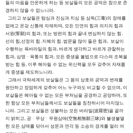
들의 마음을 안온하게 하는 등 보살들의 모든 공덕은 참으로 존
경하지 않을 수 없느니라.
그리고 보살들은 탐심과 진심과 치심 등 삼독(三毒)의 장애를
없애고 온갖 신통에 자재하며, 모든 인연의 힘과 의지의 힘과
서원(誓願)의 힘과, 또는 방편의 힘과 끝내 변심하지 않는 힘․
선의 힘,선정의 힘․지혜의 힘․법문을 많이 들은 힘과, 보살이
수행하는 육바라밀의 힘과, 바르게 생각하고 바르게 관찰하는
힘과, 삼명ㆍ육통의 힘과, 모든 중생을 불법으로 다스려 조복을
받는 힘 등, 이루 헤아릴 수 없는 위신력을 모두 갖추어 자재롭
게 중생을 제도하느니라.
그래서 극락세계의 보살들은 그 몸의 상호와 공덕과 변재를
원만하고 장엄하게 갖추어 어느 누구와도 비교할 수 없으며, 이
보살들은 헤아릴 수 없는 모든 부처님을 공경하고 공양하며, 또
한 항상 모든 부처님들께서도 보살들을 칭찬하시어 마지않느
니라. 그리고 보살들은 성불하는 모든 바라밀(波羅密)을 끝까
지 밝히고, 공ㆍ무상ㆍ무원삼매(空無相無願三昧)와 불생불멸
한 모든 삼매를 닦아서 성문과 연각 등 소승의 경계를 멀리 여