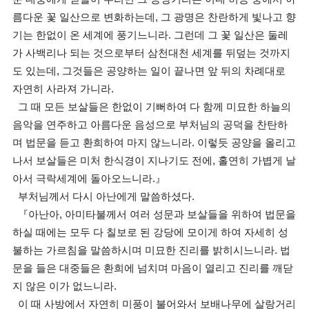
름다운 꽃 일산으로 변화하는데, 그 광명은 찬란하게 빛나고 향
기는 한없이 온 세계에 풍기느니라. 그런데 그 꽃 일산은 둘레
가 사백리나 되는 것으로부터 삼천대천 세계를 뒤덮는 것까지
도 있는데, 그것들은 공양하는 일이 끝나면 앞 뒤의 차례대로
자연히 사라져 가니라.
그 때 모든 보살들은 한없이 기뻐하여 다 함께 미묘한 하늘의
음악을 연주하고 아름다운 음성으로 부처님의 공덕을 찬탄하
며 법문을 듣고 환희하여 마지 않느니라. 이렇듯 공양을 올리고
나서 보살들은 미처 한식경이 지나기도 전에, 홀연히 가볍게 날
아서 극락세계에 돌아오느니라.』
부처님께서 다시 아난에게 말씀하셨다.
『아난아, 아미타불께서 여러 성문과 보살들을 위하여 법문을
하실 때에는 모두 다 칠보로 된 강당에 모이게 하여 자세히 성
불하는 가르침을 말씀하시며 미묘한 진리를 밝히시느니라. 법
문을 들은 대중들은 환희에 넘치며 마음이 열리고 진리를 깨닫
지 않은 이가 없느니라.
이 때 사방에서 자연히 미풍이 불어와서 보배나무에 살랑거리