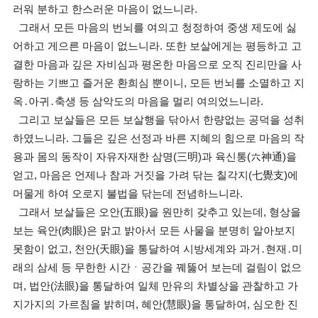
러워 분하고 한스러운 마음이 없느니라.
그래서 모든 마음의 번뇌를 여의고 청정하여 중생 제도에 싫
어하고 게으른 마음이 없느니라. 또한 보살에게는 평등하고 고
결한 마음과 깊은 자비심과 평온한 마음으로 오직 진리만을 사
랑하는 기쁘고 즐거운 환희심 뿐이니, 모든 번뇌를 소멸하고 지
옥․아귀․축생 등 삼악도의 마음을 멀리 여의었느니라.
그리고 보살들은 모든 보살행을 닦아서 한량없는 공덕을 성취
하였느니라. 그들은 깊은 선정과 바른 지혜의 힘으로 마음의 작
용과 몸의 동작이 자유자재한 삼명(三明)과 육신통(六神通)을
얻고, 마음은 언제나 참과 거짓을 가려 닦는 칠각지(七覺支)에
머물게 하여 오로지 불법을 닦는데 전념하느니라.
그래서 보살들은 오안(五眼)을 원만히 갖추고 있는데, 형상을
보는 육안(肉眼)은 맑고 밝아서 모든 사물을 분명히 알아보지
못함이 없고, 천안(天眼)을 통달하여 시방세계와 과거․현재․미
래의 삼세 등 무한한 시간ㆍ공간을 꿰뚫어 보는데 걸림이 없으
며, 법안(法眼)을 통달하여 일체 만유의 차별상을 관찰하고 가
지가지의 가르침을 밝히며, 혜안(慧眼)을 통달하여, 심오한 진