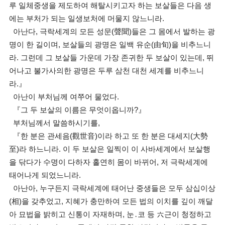
루 일체중생을 제도하여 해탈시키고자 하는 보살들은 다음 생
에는 부처가 되는 일생보처에 머물지 않느니라.
아난다, 극락세계의 모든 성문(聲聞)들은 그 몸에서 발하는 광
명이 한 길이며, 보살들의 광명은 일백 유순(由旬)을 비추느니
라. 그런데 그 보살들 가운데 가장 존귀한 두 보살이 있는데, 뛰
어나고 불가사의한 광명은 두루 삼천 대천 세계를 비추느니
라.』
아난이 부처님께 여쭈어 물었다.
『그 두 보살의 이름은 무엇이옵니까?』
부처님께서 말씀하시기를,
『한 분은 관세음(觀世音)이라 하고 또 한 분은 대세지(大勢
至)라 하느니라. 이 두 보살은 일찍이 이 사바세계에서 보살행
을 닦다가 수명이 다하자 홀연히 몸이 바뀌어, 저 극락세계에
태어나게 되었느니라.
아난아, 누구든지 극락세계에 태어난 중생들은 모두 삼십이상
(相)을 갖추었고, 지혜가 충만하여 모든 법의 이치를 깊이 깨달
아 묘법을 밝히고 신통이 자재하며, 눈․코 등 六근이 청정하고