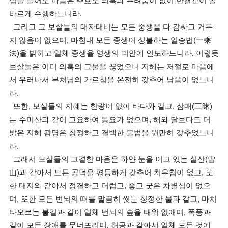
법을 들어도 마음은 추호도 의혹과 두려움이 없이 한결같이 올
바르게 수행하느니라.
그리고 그 보살들의 대자대비는 모든 중생을 다 감싸고 거두
지 않음이 없으며, 마침내 모든 중생이 성불하는 일승법(一乘
法)을 밝히고 일체 중생을 영생의 피안에 인도하느니라. 이렇듯
보살들은 이미 의혹의 그물을 끊었으니 지혜는 저절로 마음에
서 우러나서 부처님의 가르침을 온전히 갖추어 남음이 없느니
라.
또한, 보살들의 지혜는 한량이 없어 바다와 같고, 삼매(三昧)
는 수미산과 같이 고요하여 동요가 없으며, 해와 달보다도 더
밝은 지혜 광명은 청정하고 결백한 불법을 원만히 갖추었느니
라.
그래서 보살들의 고결한 마음은 하얀 눈을 이고 있는 설산(雪
山)과 같아서 모든 공덕을 평등하게 갖추어 치우침이 없고, 또
한 대지와 같아서 정결하고 더럽고, 좋고 궂은 차별심이 없으
며, 또한 모든 번뇌의 때를 말끔히 씻는 청정한 물과 같고, 마치
타오르는 불길과 같이 일체 번뇌의 숲을 태워 없애며, 폭풍과
같이 모든 장애를 무너뜨리며, 허공과 같아서 일체 모든 것에