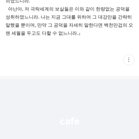
의었느니라.
아난아, 저 극락세계의 보살들은 이와 같이 한량없는 공덕을
성취하였느니라. 나는 지금 그대를 위하여 그 대강만을 간략히
말했을 뿐이며, 만약 그 공덕을 자세히 말한다면 백천만겁의 오
랜 세월을 두고도 다할 수 없느니라.』
현
재
게
시
글
추
가
기
능
열
기