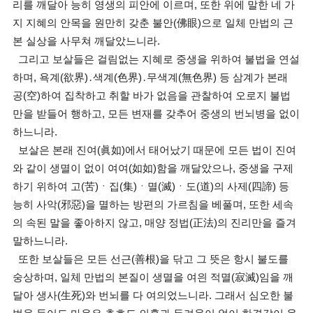
리를 깨달아 능히 영생의 피안에 이르며, 또한 위에 말한 네 가
지 지혜의 안목을 원만히 갖춘 불안(佛眼)으로 일체 만법의 근
본 실상을 사무쳐 깨달았느니라.
그리고 보살들은 걸림없는 지혜로 중생을 위하여 불법을 연설
하며, 욕계(欲界)․색계(色界)․무색계(無色界) 등 삼계가 본래
공(空)하여 집착하고 취할 바가 없음을 관찰하여 오로지 불법
만을 받들어 행하고, 모든 변재를 갖추어 중생의 번뇌병을 없이
하느니라.
보살은 본래 진여(眞如)에서 태어났기 때문에 모든 법이 진여
와 같이 생멸이 없이 여여(如如)함을 깨달았으나, 중생을 구제
하기 위하여 고(苦)ㆍ집(集)ㆍ멸(滅)ㆍ도(道)의 사제(四諦) 등
능히 사악(邪惡)을 멸하는 방편의 가르침을 베풀며, 또한 세속
의 속된 말을 좋아하지 않고, 매양 정법(正法)의 진리만을 즐겨
말하느니라.
또한 보살들은 모든 선근(善根)을 닦고 그 뜻은 항시 불도를
숭상하며, 일체 만법의 본질이 생멸을 여읜 적멸(寂滅)임을 깨
달아 생사(生死)와 번뇌를 다 여의었느니라. 그래서 심오한 불