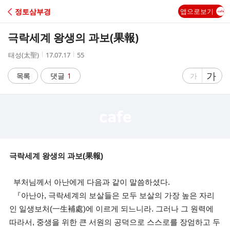
C
정토삼부경
앱으로보기
A
극락세계 왕생의 과보(果報)
F
작
작
조
태성(太聖)
17.07.17
55
성
성
회
E
자
시
수
글
가
글
목록
댓글
1
가
간
자
자
크
크
기
기
크
작
게
게
극락세계 왕생의 과보(果報)
부처님께서 아난에게 다음과 같이 말씀하셨다.
『아난아, 극락세계의 보살들은 모두 보살의 가장 높은 자리
인 일생보처(一生補處)에 이르게 되느니라. 그러나 그 원력에
따라서, 중생을 위한 큰 서원의 공덕으로 스스로를 장엄하고 두