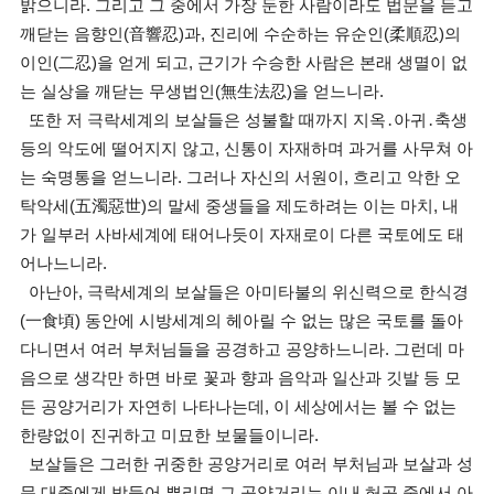
밝으니라. 그리고 그 중에서 가장 둔한 사람이라도 법문을 듣고
깨닫는 음향인(音響忍)과, 진리에 수순하는 유순인(柔順忍)의
이인(二忍)을 얻게 되고, 근기가 수승한 사람은 본래 생멸이 없
는 실상을 깨닫는 무생법인(無生法忍)을 얻느니라.
또한 저 극락세계의 보살들은 성불할 때까지 지옥․아귀․축생
등의 악도에 떨어지지 않고, 신통이 자재하며 과거를 사무쳐 아
는 숙명통을 얻느니라. 그러나 자신의 서원이, 흐리고 악한 오
탁악세(五濁惡世)의 말세 중생들을 제도하려는 이는 마치, 내
가 일부러 사바세계에 태어나듯이 자재로이 다른 국토에도 태
어나느니라.
아난아, 극락세계의 보살들은 아미타불의 위신력으로 한식경
(一食頃) 동안에 시방세계의 헤아릴 수 없는 많은 국토를 돌아
다니면서 여러 부처님들을 공경하고 공양하느니라. 그런데 마
음으로 생각만 하면 바로 꽃과 향과 음악과 일산과 깃발 등 모
든 공양거리가 자연히 나타나는데, 이 세상에서는 볼 수 없는
한량없이 진귀하고 미묘한 보물들이니라.
보살들은 그러한 귀중한 공양거리로 여러 부처님과 보살과 성
문 대중에게 받들어 뿌리면 그 공양거리는 이내 허공 중에서 아