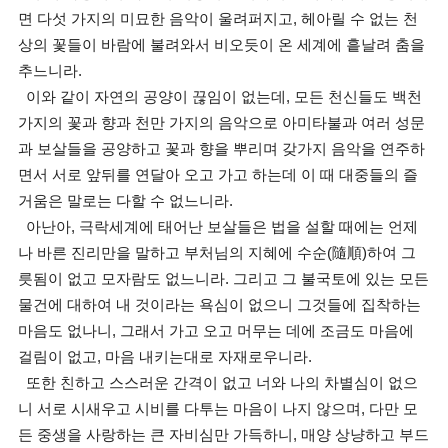
면 다섯 가지의 미묘한 음악이 울려퍼지고, 헤아릴 수 없는 천
상의 꽃들이 바람에 불려와서 비오듯이 온 세계에 흩날려 춤을
추느니라.
이와 같이 자연의 공양이 끊임이 없는데, 모든 천신들도 백천
가지의 꽃과 향과 천만 가지의 음악으로 아미타불과 여러 성문
과 보살들을 공양하고 꽃과 향을 뿌리며 갖가지 음악을 연주하
면서 서로 앞뒤를 연달아 오고 가고 하는데 이 때 대중들의 즐
거움은 말로는 다할 수 없느니라.
아난아, 극락세계에 태어난 보살들은 법을 설할 때에는 언제
나 바른 진리만을 말하고 부처님의 지혜에 수순(隨順)하여 그
릇됨이 없고 모자람도 없느니라. 그리고 그 불국토에 있는 모든
물건에 대하여 내 것이라는 욕심이 없으니 그것들에 집착하는
마음도 없나니, 그래서 가고 오고 머무는 데에 조금도 마음에
걸림이 없고, 마음 내키는대로 자재로우니라.
또한 친하고 스스러운 간격이 없고 너와 나의 차별심이 없으
니 서로 시새우고 시비를 다투는 마음이 나지 않으며, 다만 모
든 중생을 사랑하는 큰 자비심만 가득하니, 매양 상냥하고 부드