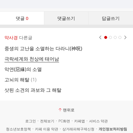
댓
댓글
0
댓글쓰기
답글쓰기
글
댓
글
약사경
다른글
현재페이지 1
2
3
4
리
스
중생의 고난을 소멸하는 다라니(神呪)
탐
트
극락세계와 천상에 태어남
정
악연(惡緣)의 소멸
약
댓
고뇌의 해탈
(
1
)
법
글
삿된 소견의 과보와 그 해탈
무
맨위로
로그인
전체보기
PC화면
카페앱
서비스 약관
청소년보호정책
카페 이용 약관
상거래피해구제신청
개인정보처리방침