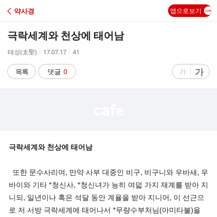
C
약사경
앱으로보기
A
극락세계와 천상에 태어남
F
작
작
조
태성(太聖)
17.07.17
41
성
성
회
E
자
시
수
글
가
글
목록
댓글
0
가
간
자
자
크
크
기
기
크
작
게
게
극락세계와 천상에 태어남
또한 문수사리여, 만약 사부 대중인 비구, 비구니와 우바새, 우
바이와 기타 *청신사, *청신녀가 능히 여덟 가지 재계를 받아 지
니되, 일년이나 혹은 석달 동안 계율을 받아 지니어, 이 선근으
로 저 서방 극락세계에 태어나서 *무량수부처님(아미타불)을