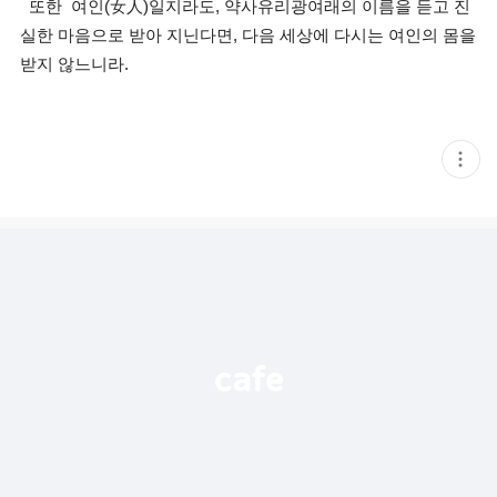
또한 여인(女人)일지라도, 약사유리광여래의 이름을 듣고 진
실한 마음으로 받아 지닌다면, 다음 세상에 다시는 여인의 몸을
받지 않느니라.
현
재
게
시
글
추
가
기
능
열
기