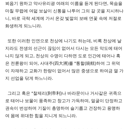
뵈옵기 원하고 약사유리광 여래의 이름을 듣게 된다면, 목숨을
마칠 무렵에 여덟 보살이 신통을 나투어 그의 갈 곳을 지시하나
니, 바로 극락 세계에 가서 온갖 빛깔의 보배 연꽃 속에 저절로
화생하게 되느니라.
또한 이러한 인연으로 천상에 나기도 하는데, 비록 천상에 날
지라도 전생의 선근이 끊임이 없어서 다시는 모든 악도에 태어
나지 않게 되고, 천상의 수명이 다하면 도로 인간에 태어나 혹
은 전륜왕이 되어, 사대주(四大洲)를 *통할(統轄)하여 그 위덕
이 자재하고 교화가 한량이 없어서 많은 중생으로 하여금 열 가
지 선업을 닦게 하느니라.
그리고 혹은 *찰제리(刹帝利)나 바라문이나 거사같은 귀족으
로 태어나 보물이 풍족하고 창고가 가득하며, 얼굴이 단정하고
권속이 번성하며 기질이 총명하여 슬기롭고 건장하고 용맹하
여 몸에 위대한 힘을 지니게 되느니라.