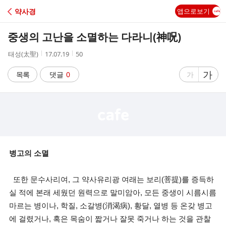
C
약사경
앱으로보기
A
중생의 고난을 소멸하는 다라니(神呪)
F
작
작
조
태성(太聖)
17.07.19
50
성
성
회
E
자
시
수
글
가
글
목록
댓글
0
가
간
자
자
크
크
기
기
크
작
게
게
병고의 소멸
또한 문수사리여, 그 약사유리광 여래는 보리(菩提)를 증득하
실 적에 본래 세웠던 원력으로 말미암아, 모든 중생이 시름시름
마르는 병이나, 학질, 소갈병(消渴病), 황달, 열병 등 온갖 병고
에 걸렸거나, 혹은 목숨이 짧거나 잘못 죽거나 하는 것을 관찰