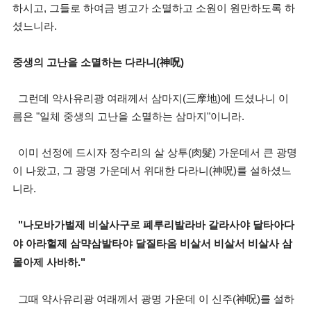
하시고, 그들로 하여금 병고가 소멸하고 소원이 원만하도록 하
셨느니라.
중생의 고난을 소멸하는 다라니(神呪)
그런데 약사유리광 여래께서 삼마지(三摩地)에 드셨나니 이
름은 "일체 중생의 고난을 소멸하는 삼마지"이니라.
이미 선정에 드시자 정수리의 살 상투(肉髮) 가운데서 큰 광명
이 나왔고, 그 광명 가운데서 위대한 다라니(神呪)를 설하셨느
니라.
"나모바가벌제 비살사구로 폐루리발라바 갈라사야 달타아다
야 아라헐제 삼먁삼발타야 달질타옴 비살서 비살서 비살사 삼
몰아제 사바하."
그때 약사유리광 여래께서 광명 가운데 이 신주(神呪)를 설하