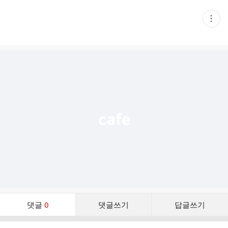
현
재
게
시
글
추
가
기
능
열
기
댓
댓글
0
댓글쓰기
답글쓰기
글
댓