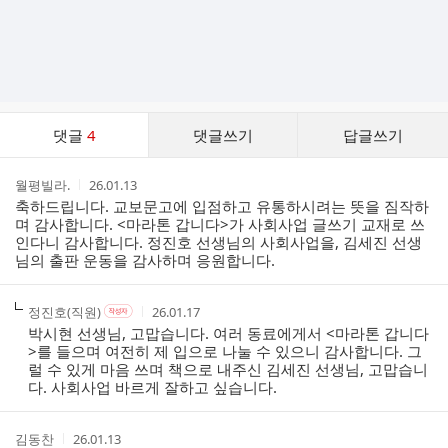
댓
댓글
4
댓글쓰기
답글쓰기
글
댓
작
작
월평빌라.
26.01.13
글
성
성
축하드립니다. 교보문고에 입점하고 유통하시려는 뜻을 짐작하
리
자
시
며 감사합니다. <마라톤 갑니다>가 사회사업 글쓰기 교재로 쓰
스
간
인다니 감사합니다. 정진호 선생님의 사회사업을, 김세진 선생
트
님의 출판 운동을 감사하며 응원합니다.
작
작
작
정진호(직원)
26.01.17
작
성
성
성
성
박시현 선생님, 고맙습니다. 여러 동료에게서 <마라톤 갑니다
자
자
시
자
>를 들으며 여전히 제 입으로 나눌 수 있으니 감사합니다. 그
본
간
럴 수 있게 마음 쓰며 책으로 내주신 김세진 선생님, 고맙습니
인
다. 사회사업 바르게 잘하고 싶습니다.
여
부
작
작
김동찬
26.01.13