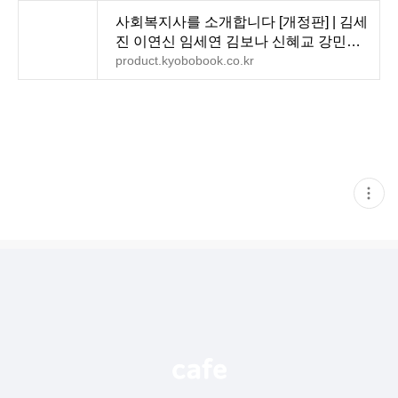
사회복지사를 소개합니다 [개정판] | 김세
진 이연신 임세연 김보나 신혜교 강민지
전유나 정진호
product.kyobobook.co.kr
현
재
게
시
글
추
가
기
능
열
기