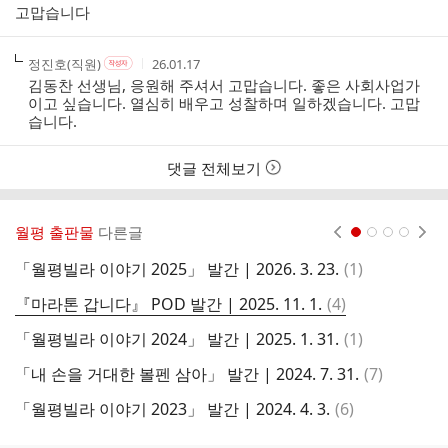
성
성
고맙습니다
자
시
간
작
작
작
정진호(직원)
26.01.17
작
성
성
성
성
김동찬 선생님, 응원해 주셔서 고맙습니다. 좋은 사회사업가
자
자
시
자
이고 싶습니다. 열심히 배우고 성찰하며 일하겠습니다. 고맙
본
간
습니다.
인
여
부
댓글 전체보기
월평 출판물
다른글
현재페이지 1
2
3
4
댓
「월평빌라 이야기 2025」 발간 | 2026. 3. 23.
(
1
)
월
글
댓
『마라톤 갑니다』 POD 발간 | 2025. 11. 1.
(
4
)
「
글
댓
「월평빌라 이야기 2024」 발간 | 2025. 1. 31.
(
1
)
「
글
댓
「내 손을 거대한 볼펜 삼아」 발간 | 2024. 7. 31.
(
7
)
「
글
댓
「월평빌라 이야기 2023」 발간 | 2024. 4. 3.
(
6
)
＜
글