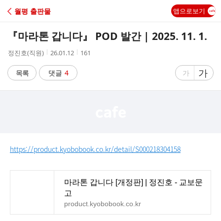
C
월평 출판물
앱으로보기
A
『마라톤 갑니다』 POD 발간 | 2025. 11. 1.
F
작
작
조
정진호(직원)
26.01.12
161
성
성
회
E
자
시
수
글
가
글
목록
댓글
4
가
간
자
자
크
크
기
기
크
작
게
게
https://product.kyobobook.co.kr/detail/S000218304158
마라톤 갑니다 [개정판] | 정진호 - 교보문
고
product.kyobobook.co.kr