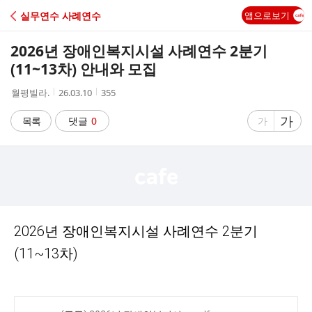
C
실무연수 사례연수
앱으로보기
A
2026년 장애인복지시설 사례연수 2분기
F
(11~13차) 안내와 모집
작
작
조
월평빌라.
26.03.10
355
E
성
성
회
자
시
수
글
가
글
목록
댓글
0
가
간
자
자
크
크
기
기
크
작
게
게
2026년 장애인복지시설 사례연수 2분기
(11~13차)