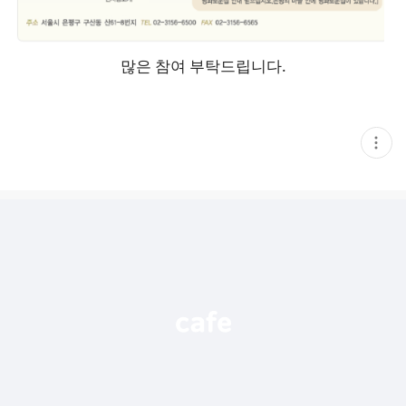
많은 참여 부탁드립니다.
현
재
게
시
글
추
가
기
능
열
기