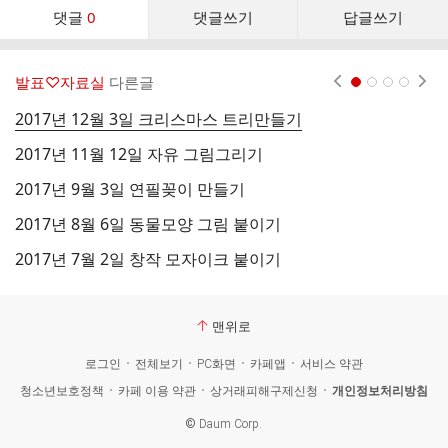
댓
댓글
0
댓글쓰기
답글쓰기
글
댓
글
발표♡자료실
다른글
현재페이지 1
2
3
4
리
스
2017년 12월 3일 크리스마스 트리만들기
2
트
2017년 11월 12일 자유 그림그리기
2
2017년 9월 3일 연필꽂이 만들기
2
2017년 8월 6일 동물모양 그림 붙이기
2
2017년 7월 2일 창작 모자이크 붙이기
2
맨위로
로그인
전체보기
PC화면
카페앱
서비스 약관
청소년보호정책
카페 이용 약관
상거래피해구제신청
개인정보처리방침
©
Daum Corp.