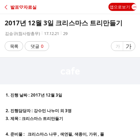
C
발표♡자료실
앱으로보기
A
2017년 12월 3일 크리스마스 트리만들기
F
작
작
조
김승규(참사랑총무)
17.12.21
29
성
성
회
E
자
시
수
글
가
글
목록
댓글
0
가
간
자
자
크
크
기
기
크
작
게
게
1. 진행 날짜 : 2017년 12월 3일
2. 진행담당자 : 강수민 나누미 외 3명
3. 제목 : 크리스마스 트리만들기
4. 준비물 : 크리스마스 나무 , 색연필, 색종이, 가위 , 풀