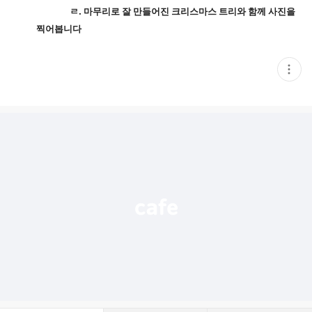
ㄹ. 마무리로 잘 만들어진 크리스마스 트리와 함께 사진을
찍어봅니다
현
재
게
시
글
추
가
기
능
열
기