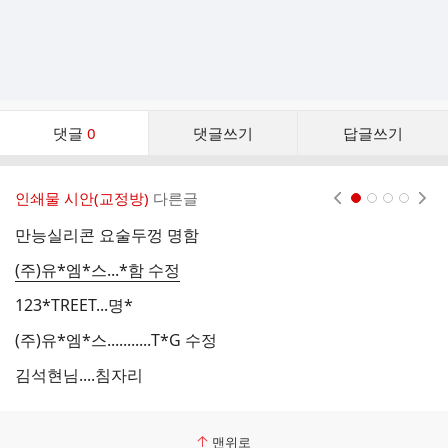
댓
댓글
0
댓글쓰기
답글쓰기
글
댓
글
인쇄물 시안(교정방)
다른글
현재페이지 1
2
3
4
리
스
만능실리콘 요술두껑 명함
재
트
(주)유*엠*스...*함 수정
대
123*TREET...명*
(
(주)유*엠*스...........T*G 수정
1
김석현님....침자리
재
맨위로