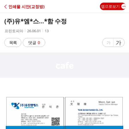
C
인쇄물 시안(교정방)
앱으로보기
A
(주)유*엠*스...*함 수정
F
작
작
조
프린토피아
26.06.01
13
성
성
회
E
자
시
수
글
가
글
목록
댓글
0
가
간
자
자
크
크
기
기
크
작
게
게