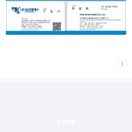
현
재
게
시
글
추
가
기
능
열
기