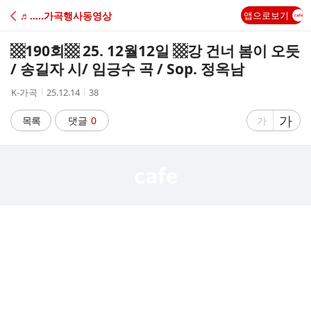
C
♬.....가곡행사동영상
앱으로보기
A
▩190회▩ 25. 12월12일 ▩강 건너 봄이 오듯
F
/ 송길자 시/ 임긍수 곡 / Sop. 정옥남
작
작
조
K-가곡
25.12.14
38
E
성
성
회
자
시
수
글
가
글
목록
댓글
0
가
간
자
자
크
크
기
기
크
작
게
게