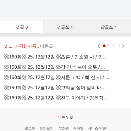
댓
댓글
0
댓글쓰기
답글쓰기
글
댓
글
♬.....가곡행사동..
다른글
현재페이지 1
2
3
4
리
스
▩190회▩ 25. 12월12일 ▩초혼 / 김소월 시 / 임긍수 곡 / Sop. 심옥효
트
▩190회▩ 25. 12월12일 ▩강 건너 봄이 오듯 / 송길자 시/ 임긍수 곡 / Sop. 정옥남
▩190회▩ 25. 12월12일 ▩서툰 고백 / 최 진 시 / 최진 곡 Bar. 백종오 & Sop.구추자
▩190회▩ 25. 12월12일 ▩그리움 실어 밤비 내리다 / 강명성 시 / 정애련 곡 / Sop.박연단
▩190회▩ 25. 12월12일 ▩친구 이야기 / 양윤정 시 / 최종혁 곡 / Ten.유창종
맨위로
로그인
전체보기
PC화면
카페앱
서비스 약관