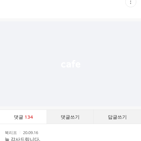
현
재
게
시
글
추
가
기
능
열
기
댓
댓글
134
댓글쓰기
답글쓰기
글
댓
작
작
북리프
20.09.16
글
성
성
늘 감사드립니다.
리