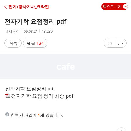
C
전기/공사기사_요약집
앱으로보기
A
전자기학 요점정리 pdf
F
작
작
조
사시랑이
09.08.21
43,239
성
성
회
E
자
시
수
글
가
글
목록
댓글
134
가
간
자
자
크
크
기
기
크
작
게
게
전자기학 요점정리 pdf
전자기학 요점 정리 최종.pdf
첨부된 파일이
1
개 있습니다.