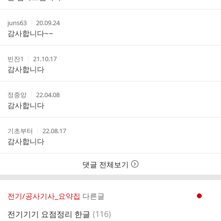
자
시
스
간
트
작
작
juns63
20.09.24
성
성
감사합니다~~
자
시
간
작
작
빈잔1
21.10.17
성
성
감사합니다
자
시
간
작
작
정중앙
22.04.08
성
성
감사합니다
자
시
간
작
작
기초부터
22.08.17
성
성
감사합니다
자
시
간
댓글 전체보기
전기/공사기사_요약집
다른글
현재페이지 1
댓
전기기기 요점정리 한글
(
116
)