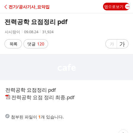
C
전기/공사기사_요약집
앱으로보기
A
전력공학 요점정리 pdf
F
작
작
조
사시랑이
09.08.24
31,924
성
성
회
E
자
시
수
글
가
글
목록
댓글
120
가
간
자
자
크
크
기
기
크
작
게
게
전력공학 요점정리 pdf
전력공학 요점 정리 최종.pdf
첨부된 파일이
1
개 있습니다.