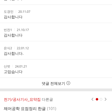
자
시
스
간
트
작
작
도경민
20.11.07
성
성
감사합니다
자
시
간
작
작
빈잔1
21.10.17
성
성
감사합니다
자
시
간
작
작
은식2
22.01.12
성
성
감사합니다.
자
시
간
작
작
산벗
24.01.21
성
성
고맙습니다
자
시
간
댓글 전체보기
전기/공사기사_요약집
다른글
현재페이지 1
2
댓
제어공학 요점정리 한글
(
101
)
전