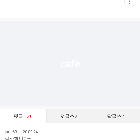
현
재
게
시
글
추
가
기
능
열
기
댓
댓글
120
댓글쓰기
답글쓰기
글
댓
작
작
juns63
20.09.24
글
성
성
감사합니다~
리