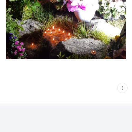
현
재
게
시
글
추
가
기
능
열
기