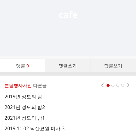
댓
댓글
0
댓글쓰기
답글쓰기
글
댓
글
본당행사사진
다른글
현재페이지 1
2
3
4
리
스
2019년 성모의 밤
2
트
2021년 성모의 밤2
2
2021년 성모의 밤1
2
2019.11.02 낙산묘원 미사-3
2