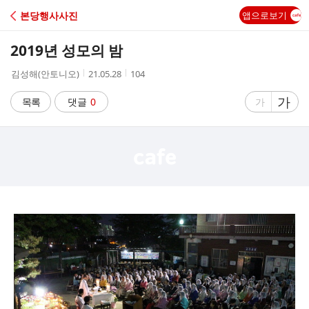
C
본당행사사진
앱으로보기
A
2019년 성모의 밤
F
작
작
조
김성해(안토니오)
21.05.28
104
성
성
회
E
자
시
수
글
가
글
목록
댓글
0
가
간
자
자
크
크
기
기
크
작
게
게