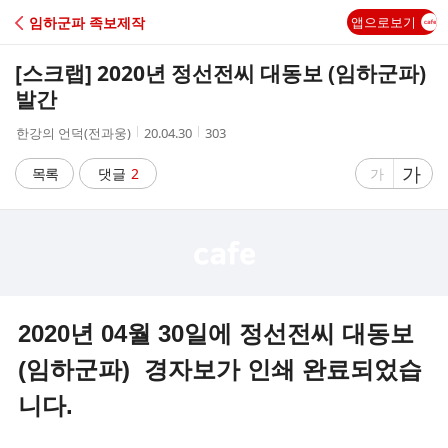
C
임하군파 족보제작
앱으로보기
A
[스크랩]
2020년 정선전씨 대동보 (임하군파)
F
발간
작
작
조
한강의 언덕(전과웅)
20.04.30
303
E
성
성
회
자
시
수
글
가
글
목록
댓글
2
가
간
자
자
크
크
기
기
크
작
게
게
2020년 04월 30일에 정선전씨 대동보
(임하군파) 경자보가 인쇄 완료되었습
니다.