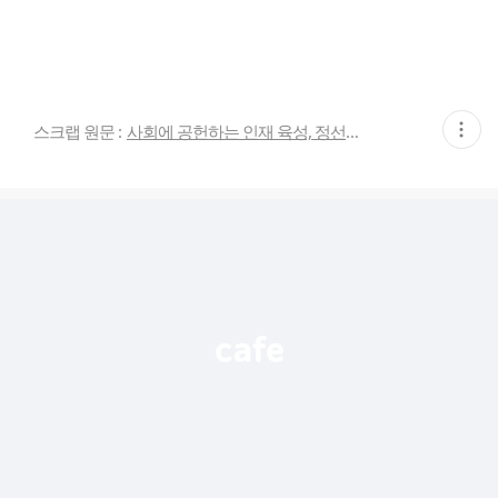
현
스크랩 원문 :
사회에 공헌하는 인재 육성, 정선전씨 임하군파 필구公 종중
재
게
시
글
추
가
기
능
열
기