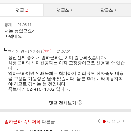
댓
댓글
2
댓글쓰기
답글쓰기
글
댓
작
작
동재
21.06.11
글
성
성
저는 늦었군요?
리
자
시
아쉽네요
스
간
트
작
작
작
한강의 언덕(전과웅)
21.07.01
작
성
성
성
성
정선전씨 중에서 임하군파는 이미 출판되었습니다.
자
자
시
자
석릉군파와 채미헌공파는 아직 교정중이므로 신청할 수 있습
본
간
니다.
인
임하군파이면 인쇄물에는 참가하기 어려워도 전자족보 내용
여
을 교정할 가능성은 남아 있습니다. 물론 추가로 타이핑하여
부
야 하므로 경비는 들 것입니다.
족보나라 02-416- 1702 입니다.
댓글 전체보기
임하군파 족보제작
다른글
현재페이지 1
2
3
4