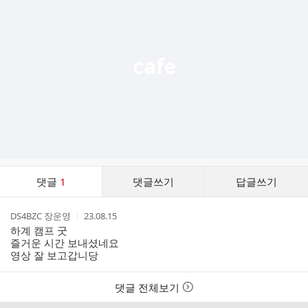
기
능
열
기
댓
댓글
1
댓글쓰기
답글쓰기
글
댓
작
작
DS4BZC 장운영
23.08.15
글
성
성
하계 캠프 굿
리
자
시
즐거운 시간 보내셨네요
스
간
영상 잘 보고갑니당
트
댓글 전체보기