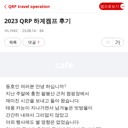
C
QRP travel operation
앱으로보기
A
2023 QRP 하계켐프 후기
F
작
작
조
HL1KKC
23.08.14
84
성
성
회
E
자
시
수
글
가
글
목록
댓글
1
가
간
자
자
크
크
기
기
크
작
게
게
동호인 여러분 안녕 하십니까?
지난 주말에 훙천 팔봉산 근처 켐핑장에서
재미진 시간을 보내고 돌아 왔습니다.
태풍 카눈이 지나가면서 남겨놓은 빗방울이
간간히 내려서 그리덥지 않았고
야외 행사에도 별 영향은 없었습니다.