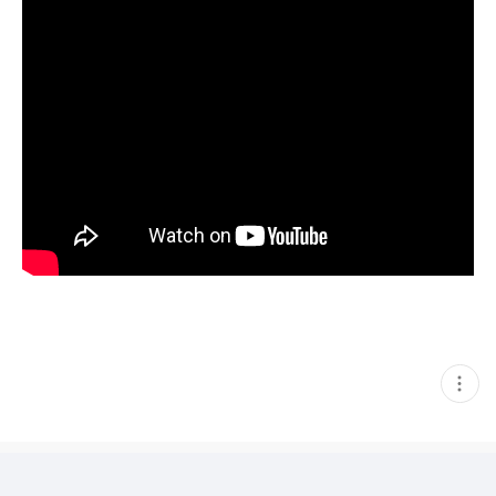
현
재
게
시
글
추
가