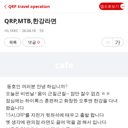
C
QRP travel operation
앱으로보기
A
QRP,MTB,한강라면
F
작
작
조
HL1KKC
26.04.18
53
성
성
회
E
자
시
수
글
가
글
목록
댓글
0
가
간
자
자
크
크
기
기
크
작
게
게
동호인 여러분 안녕 하십니까?
오늘은 비번날 ! 몸이 근질근질~ 잠만 잘수 없죠 ㅎㅎ
점심에는 하이록스 훈련하고 화창한 오후엔 한강을 다녀
왔습니다.
15시,QRP를 자전거 뒷좌석에 태우고 출발 합니다.
옛 생각에 편의점 라면도 끓여 먹을 겸 해서 입니다.