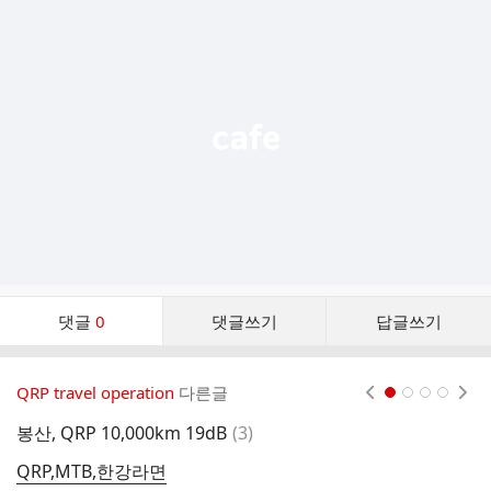
추
가
기
능
열
기
댓
댓글
0
댓글쓰기
답글쓰기
글
댓
글
QRP travel operation
다른글
현재페이지 1
2
3
4
리
스
댓
봉산, QRP 10,000km 19dB
(
3
)
비
트
글
QRP,MTB,한강라면
A