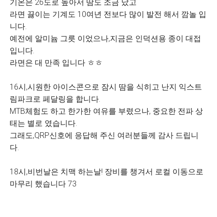
기온은 26도로 높아서 땀도 조금 났고
라면 끓이는 기계도 10여년 전보다 많이 발전 해서 깜놀 입
니다.
예전에 알미늄 그릇 이었으나,지금은 인덕션용 종이 대접
입니다.
라면은 대 만족 입니다 ㅎㅎ
16시,시원한 아이스콘으로 잠시 땀을 식히고 난지 익스트
림파크로 페달링을 합니다.
MTB체험도 하고 한가한 여유를 부렸으나, 중요한 전파 상
태는 별로 였습니다.
그래도,QRP신호에 응답해 주신 여러분들께 감사 드립니
다.
18시,비번날은 치맥 하는날! 장비를 챙겨서 로컬 이동으로
마무리 했습니다 73