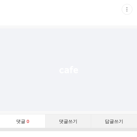
현
재
게
시
글
추
가
기
능
열
기
댓
댓글
0
댓글쓰기
답글쓰기
글
댓