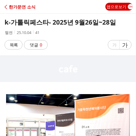
C
한가문연 소식
앱으로보기
A
k-가톨릭페스타- 2025년 9월26일~28일
F
작
작
조
헬렌
25.10.04
41
성
성
회
E
자
시
수
글
가
글
목록
댓글
0
가
간
자
자
크
크
기
기
크
작
게
게