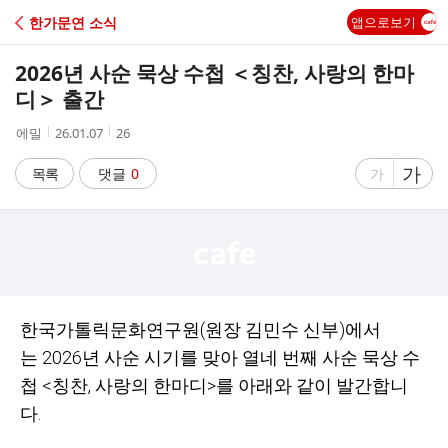
C
한가문연 소식
앱으로보기
A
2026년 사순 묵상 수첩 ＜칭찬, 사랑의 한마
F
디＞ 출간
작
작
조
에밀
26.01.07
26
E
성
성
회
자
시
수
글
가
글
목록
댓글
0
가
간
자
자
크
크
기
기
크
작
게
게
한국가톨릭문화연구원
(
원장 김민수 신부
)
에서
는
2026
년 사순 시기를 맞아 열네 번째 사순 묵상 수
첩
<
칭찬
,
사랑의 한마디
>
를 아래와 같이 발간합니
다.