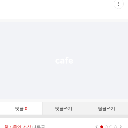
현
재
게
시
글
추
가
기
능
열
기
댓
댓글
0
댓글쓰기
답글쓰기
글
댓
글
한가문연 소식
다른글
현재페이지 1
2
3
4