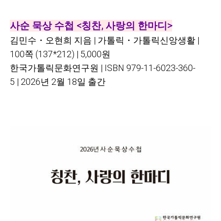
사순 묵상 수첩
<
칭찬
,
사랑의 한마디
>
김민수
・
오현희 지음
|
가톨릭
・
가톨릭신앙생활
|
100
쪽
(
137*212)
| 5,000
원
한국가톨릭문화연구원
| ISBN
979-11-6023-360-
5
|
2026
년
2
월
18
일
출간