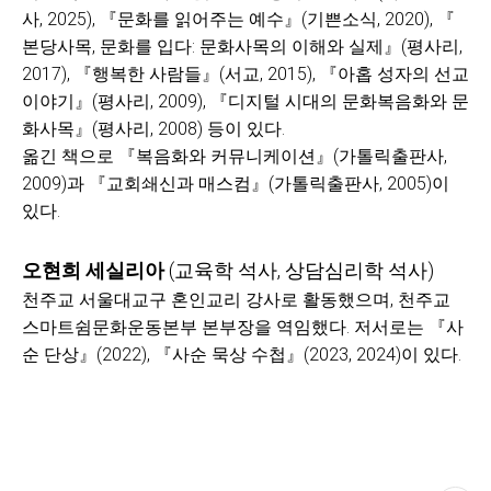
사, 2025), 『​문화를 읽어주는 예수』​(기쁜소식, 2020), 『​
본당사목, 문화를 입다: 문화사목의 이해와 실제』​(평사리,
2017), 『​행복한 사람들』​(서교, 2015), 『​아홉 성자의 선교
이야기』​(평사리, 2009), 『​디지털 시대의 문화복음화와 문
화사목』​(평사리, 2008) 등이 있다.
옮긴 책으로 『​복음화와 커뮤니케이션』​(가톨릭출판사,
2009)과 『​교회쇄신과 매스컴』​(가톨릭출판사, 2005)이
있다.
오현희
세실리아
(
교육학 석사
,
상담심리학 석사
)
천주교 서울대교구 혼인교리 강사로 활동했으며, 천주교
스마트쉼문화운동본부 본부장을 역임했다. 저서로는 『​사
순 단상』​(2022), 『​사순 묵상 수첩』​(2023, 2024)이 있다.