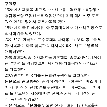
구원장.
1985년 사제품을 받고 일산・신수동・역촌동・불광동・
청담동본당 주임신부를 역임했으며, 미국 텍사스 주 포트
워스 한인본당에서 교포사목을 했다.
1997년 미국 펜실베이니아 주립대학에서 매스컴 전공으로
박사학위를 받았으며,
20여 년간 한국천주교주교회의 사회홍보위원회 총무를 맡
아 사목과 문화를 접목한 문화사목이라는 새로운 영역을
개척하였다.
가톨릭평화방송 주간과 한국언론학회 '종교와 커뮤니케이
션' 분과장을 역임했으며, 서강대와 가톨릭대에서 매스컴
을 가르쳤다.
2009년부터 한국가톨릭문화연구원장을 맡고 있다.
논문으로 '종교방송의 공익적 성격에 대한 분석', '매스미디
어 패러다임의 전환: 홍보수단에서 미디어문화로', '떼이야
르 드 샤르댕의 사상에 따른 신학과 커뮤니케이션의 관
계' 등 다수가 있으며,
지은 책으로 『문화를 읽으면 신앙이 보인다』(바오출판