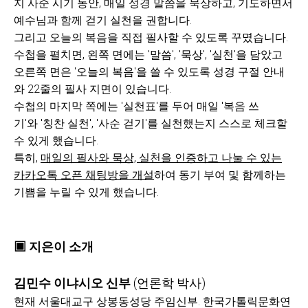
지 사순 시기 동안, 매일 성경 말씀을 묵상하고, 기도하면서
예수님과 함께 걷기 실천을 권합니다.
그리고 오늘의 복음을 직접 필사할 수 있도록 꾸몄습니다.
수첩을 펼치면, 왼쪽 면에는 '말씀', '묵상', '실천'을 담았고
오른쪽 면은 '오늘의 복음'을 쓸 수 있도록 성경 구절 안내
와 22줄의 필사 지면이 있습니다.
수첩의 마지막 쪽에는 '실천표'를 두어 매일 '복음 쓰
기'와 '칭찬 실천', '사순 걷기'를 실천했는지 스스로 체크할
수 있게 했습니다.
특히,
매일의 필사와 묵상,
실천을 인증하고 나눌 수 있는
카카오톡 오픈 채팅방을 개설
하여 동기 부여 및 함께하는
기쁨을 누릴 수 있게 했습니다.
▣
지은이 소개
김민수
이냐시오 신부
(
언론학 박사
)
현재 서울대교구 상봉동성당 주임신부. 한국가톨릭문화연