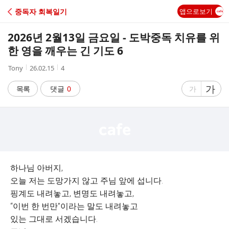
C
중독자 회복일기
앱으로보기
A
2026년 2월13일 금요일 - 도박중독 치유를 위
F
한 영을 깨우는 긴 기도 6
작
작
조
Tony
26.02.15
4
E
성
성
회
자
시
수
글
가
글
목록
댓글
0
가
간
자
자
크
크
기
기
크
작
게
게
하나님 아버지,
오늘 저는 도망가지 않고 주님 앞에 섭니다.
핑계도 내려놓고, 변명도 내려놓고,
“이번 한 번만”이라는 말도 내려놓고
있는 그대로 서겠습니다.