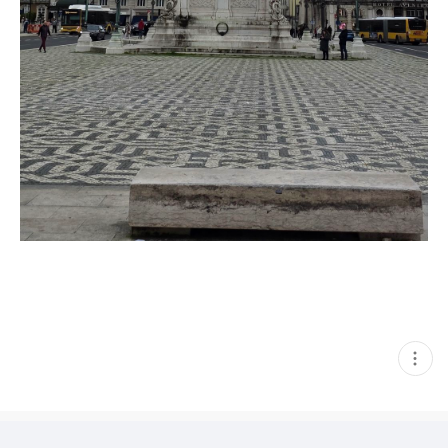
현
재
게
시
글
추
가