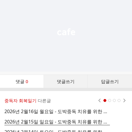
기
능
열
기
댓
댓글
0
댓글쓰기
답글쓰기
글
댓
글
중독자 회복일기
다른글
현재페이지 1
2
3
4
리
스
2026년 2월16일 월요일 - 도박중독 치유를 위한 영을 깨우는 긴 기도 9
트
2026년 2월15일 일요일 - 도박중독 치유를 위한 영을 깨우는 긴 기도 8