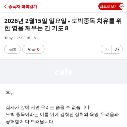
C
중독자 회복일기
앱으로보기
A
2026년 2월15일 일요일 - 도박중독 치유를 위
F
한 영을 깨우는 긴 기도 8
작
작
조
Tony
26.02.16
8
E
성
성
회
자
시
수
글
가
글
목록
댓글
0
가
간
자
자
크
크
기
기
크
작
게
게
주님!
십자가 앞에 서면 우리는 숨을 수 없습니다.
도박 중독이라는 이름 뒤에 감춰진 상처와 욕망, 두려움과
공허함이 다 드러납니다.