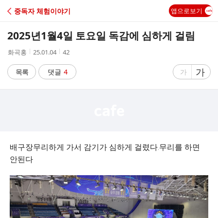
C
중독자 체험이야기
앱으로보기
A
2025년1월4일 토요일 독감에 심하게 걸림
F
작
작
조
화곡홍
25.01.04
42
성
성
회
E
자
시
수
글
가
글
목록
댓글
4
가
간
자
자
크
크
기
기
크
작
게
게
배구장무리하게 가서 감기가 심하게 걸렸다.무리를 하면
안된다