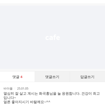
시
글
추
가
기
능
열
기
댓
댓글
4
댓글쓰기
답글쓰기
글
댓
작
작
바아풀
25.01.05
글
성
성
열심히 잘 살고 계시는 화곡홍님을 늘 응원합니다. 건강이 최고
리
자
시
입니다~
스
간
얼른 좋아지시기 바랄께요~^^
트