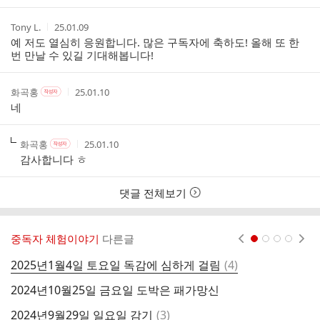
작
작
Tony L.
25.01.09
성
성
예 저도 열심히 응원합니다. 많은 구독자에 축하도! 올해 또 한
자
시
번 만날 수 있길 기대해봅니다!
간
작
작
작
화곡홍
25.01.10
작
성
성
성
성
네
자
자
시
자
본
간
인
작
작
작
화곡홍
25.01.10
작
여
성
성
성
성
감사합니다 ㅎ
부
자
자
시
자
본
간
인
댓글 전체보기
여
부
중독자 체험이야기
다른글
현재페이지 1
2
3
4
댓
2025년1월4일 토요일 독감에 심하게 걸림
(
4
)
2
글
2024년10월25일 금요일 도박은 패가망신
2
댓
2024년9월29일 일요일 감기
(
3
)
2