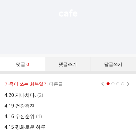
댓
댓글
0
댓글쓰기
답글쓰기
글
댓
글
가족이 쓰는 회복일기
다른글
현재페이지 1
2
3
4
리
스
댓
4.20 지나치다.
(
2
)
4
트
글
4.19 건강검진
4
댓
4.16 우선순위
(
1
)
4
글
4.15 평화로운 하루
4