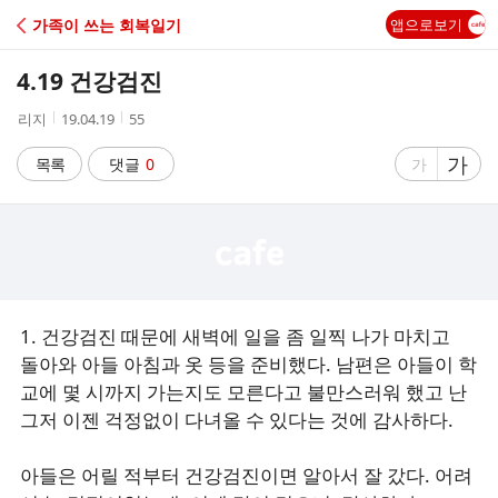
C
가족이 쓰는 회복일기
앱으로보기
A
4.19 건강검진
F
작
작
조
리지
19.04.19
55
성
성
회
E
자
시
수
글
가
글
목록
댓글
0
가
간
자
자
크
크
기
기
크
작
게
게
1. 건강검진 때문에 새벽에 일을 좀 일찍 나가 마치고
돌아와 아들 아침과 옷 등을 준비했다. 남편은 아들이 학
교에 몇 시까지 가는지도 모른다고 불만스러워 했고 난
그저 이젠 걱정없이 다녀올 수 있다는 것에 감사하다.
아들은 어릴 적부터 건강검진이면 알아서 잘 갔다. 어려