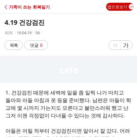
C
가족이 쓰는 회복일기
앱으로보기
A
4.19 건강검진
F
작
작
조
리지
19.04.19
56
성
성
회
E
자
시
수
글
가
글
목록
댓글
0
가
간
자
자
크
크
기
기
크
작
게
게
1. 건강검진 때문에 새벽에 일을 좀 일찍 나가 마치고
돌아와 아들 아침과 옷 등을 준비했다. 남편은 아들이 학
교에 몇 시까지 가는지도 모른다고 불만스러워 했고 난
그저 이젠 걱정없이 다녀올 수 있다는 것에 감사하다.
아들은 어릴 적부터 건강검진이면 알아서 잘 갔다. 어려