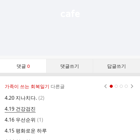
댓
댓글
0
댓글쓰기
답글쓰기
글
댓
글
가족이 쓰는 회복일기
다른글
현재페이지 1
2
3
4
리
스
댓
4.20 지나치다.
(
2
)
4
트
글
4.19 건강검진
4
댓
4.16 우선순위
(
1
)
4
글
4.15 평화로운 하루
4