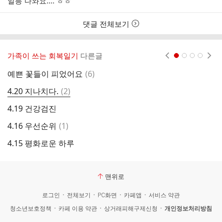
얼릉 나와요.... ㅎㅎ
댓글 전체보기
가족이 쓰는 회복일기
다른글
현재페이지 1
2
3
4
댓
예쁜 꽃들이 피었어요
(
6
)
4
글
댓
4.20 지나치다.
(
2
)
4
글
4.19 건강검진
4
댓
4.16 우선순위
(
1
)
4
글
4.15 평화로운 하루
4
맨위로
로그인
전체보기
PC화면
카페앱
서비스 약관
청소년보호정책
카페 이용 약관
상거래피해구제신청
개인정보처리방침