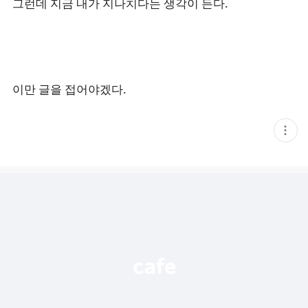
그런데 지금 내가 지나치다는 생각이 든다.
이만 글을 접어야겠다.
현
재
게
시
글
추
가
기
능
열
기