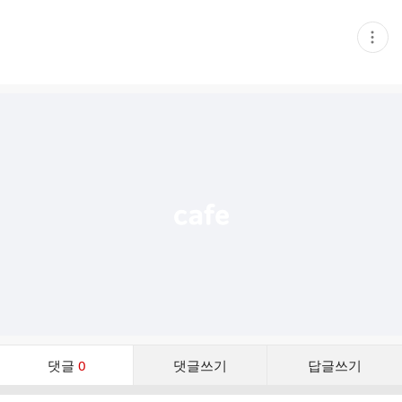
현
재
게
시
글
추
가
기
능
열
기
댓
댓글
0
댓글쓰기
답글쓰기
글
댓