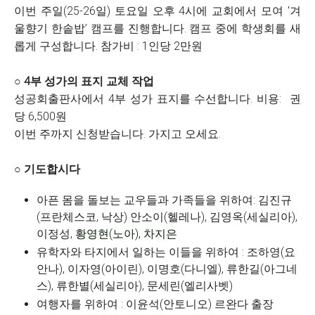
이번 주일(25-26일) 토요일 오후 4시에 교회에서 모여 ‘겨
울향기 한솥밥’ 캠프를 진행합니다. 캠프 중에 학생회를 새
롭게 구성합니다.
참가비 : 1인당 2만원
○ 4부 성가의 표지 교체 작업
성공회출판사에서 4부 성가 표지를 수선합니다. 비용:
권
당 6,500원
이번 주까지 신청받습니다. 가지고 오세요.
○ 기도합시다
아픈 몸을 돌보는 교우들과 가족들을 위하여: 김진규
(프란체스코, 낙상) 안소이(헬레나), 김영옥(세실리아),
이정성,
황영현(노아), 차지은
유학자와 타지에서 일하는 이들을 위하여 : 조하영(요
안나), 이자영(아이린), 이명호(다니엘), 류한길(아그네
스), 류한별(세실리아), 문세린(엘리사벳)
여행자를 위하여 : 이윤석(안토니오) 르완다 출장