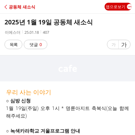
C
공동체 새소식
앱으로보기
A
2025년 1월 19일 공동체 새소식
F
작
작
조
이에스더
25.01.18
407
성
성
회
E
자
시
수
글
가
글
목록
댓글
0
가
간
자
자
크
크
기
기
크
작
게
게
우리 사는 이야기
○ 심방 신청
1월 19일(주일) 오후 1시 * 명륜아지트 축복식(오늘 함께
해주세요)
○ 녹색카라학교 겨울프로그램 안내