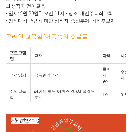
❑ 성직자 전례교육
• 일시: 2월 20일󰃄
오전 11시 • 장소: 대전주교좌교회
• 참석대상 : 5년차 미만 성직자, 종신부제, 성직후보자
온라인 교육실 '어둠속의 촛불들'
프로그램
교재
차례
시간 
명
로마
수요일
성경읽기
공동번역성경
서
시
9장
주일강독
레이첼 헬드 에반스 <다시 성경으
1장
셋째 
회
로>