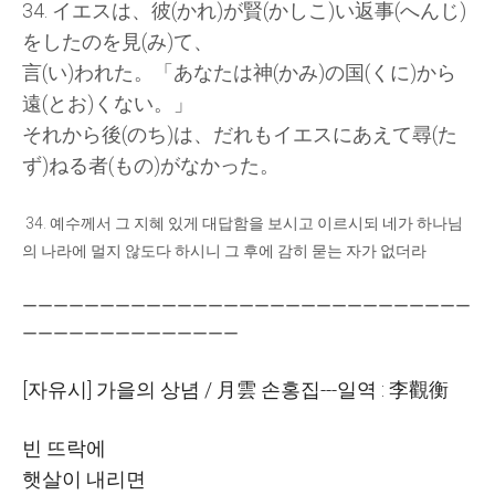
34.
イエスは
、
彼
(
かれ
)
が
賢
(
かしこ
)
い
返事
(
へんじ
)
をしたのを
見
(
み
)
て
、
言
(
い
)
われた
。「
あなたは
神
(
かみ
)
の
国
(
くに
)
から
遠
(
とお
)
くない
。」
それから
後
(
のち
)
は
、
だれもイエスにあえて
尋
(
た
ず
)
ねる
者
(
もの
)
がなかった
。
34.
예수께서 그 지혜 있게 대답함을 보시고 이르시되 네가 하나님
의 나라에 멀지 않도다 하시니 그 후에 감히 묻는 자가 없더라
ーーーーーーーーーーーーーーーーーーーーーーーーーーーーー
ーーーーーーーーーーーーーー
[
자유시
]
가을의 상념
/
月雲
손홍집
---
일역
:
李觀衡
빈 뜨락에
햇살이 내리면