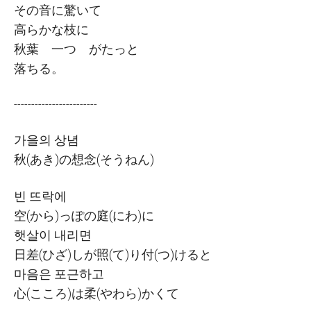
その
音
に
驚
いて
高
らかな
枝
に
秋葉
一
つ
がたっと
落
ちる
。
------------------------
가을의 상념
秋
(
あき
)
の
想念
(
そうねん
)
빈 뜨락에
空
(
から
)
っぽの
庭
(
にわ
)
に
햇살이 내리면
日差
(
ひざ
)
しが
照
(
て
)
り
付
(
つ
)
けると
마음은 포근하고
心
(
こころ
)
は
柔
(
やわら
)
かくて