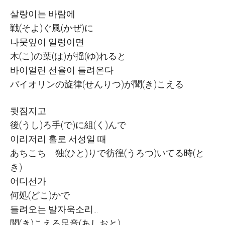
살랑이는 바람에
戦
(
そよ
)
ぐ
風
(
かぜ
)
に
나뭇잎이 일렁이면
木
(
こ
)
の
葉
(
は
)
が
揺
(
ゆ
)
れると
바이얼린 선율이 들려온다
バイオリンの
旋律
(
せんりつ
)
が
聞
(
き
)
こえる
뒷짐지고
後
(
うし
)
ろ
手
(
で
)
に
組
(
く
)
んで
이리저리 홀로 서성일 때
あちこち
独
(
ひと
)
りで
彷徨
(
うろつ
)
いてる
時
(
と
き
)
어디선가
何処
(
どこ
)
かで
들려오는 발자욱소리
...
聞
(
き
)
こえる
足音
(
あしおと
)...