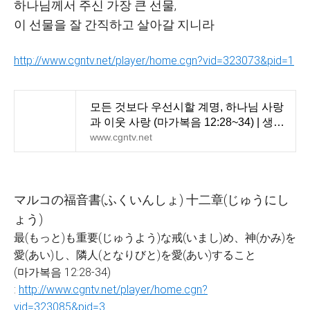
하나님께서 주신 가장 큰 선물
,
이 선물을 잘 간직하고 살아갈 지니라
http://www.cgntv.net/player/home.cgn?vid=323073&pid=1
모든 것보다 우선시할 계명, 하나님 사랑
과 이웃 사랑 (마가복음 12:28~34) | 생명
의 삶 | CGN
www.cgntv.net
マルコの
福音書
(
ふくいんしょ
)
十二章
(
じゅうにし
ょう
)
最(もっと)も重要(じゅうよう)な戒(いまし)め、神(かみ)を
愛(あい)し、隣人(となりびと)を愛(あい)すること
(마가복음 12:28-34)
:
http://www.cgntv.net/player/home.cgn?
vid=323085&pid=3