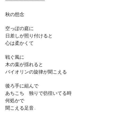
------------------------------
秋
の
想念
空
っぽの
庭
に
日差
しが
照
り
付
けると
心
は
柔
かくて
戦
ぐ
風
に
木
の
葉
が
揺
れると
バイオリンの
旋律
が
聞
こえる
後
ろ
手
に
組
んで
あちこち
独
りで
彷徨
いてる
時
何処
かで
聞
こえる
足音
...