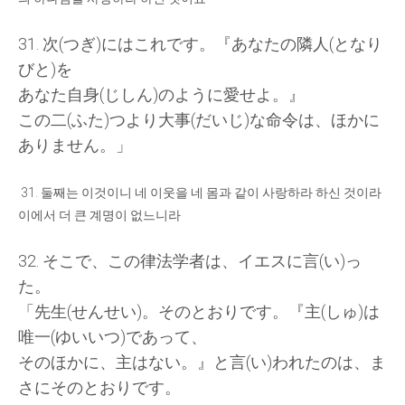
31.
次
(
つぎ
)
にはこれです
。『
あなたの
隣人
(
となり
びと
)
を
あなた
自身
(
じしん
)
のように
愛
せよ
。』
この
二
(
ふた
)
つより
大事
(
だいじ
)
な
命令
は
、
ほかに
ありません
。」
31.
둘째는 이것이니 네 이웃을 네 몸과 같이 사랑하라 하신 것이라
이에서 더 큰 계명이 없느니라
32.
そこで
、
この
律法学者
は
、
イエスに
言
(
い
)
っ
た
。
「
先生
(
せんせい
)
。
そのとおりです
。『
主
(
しゅ
)
は
唯一
(
ゆいいつ
)
であって
、
そのほかに
、
主
はない
。』
と
言
(
い
)
われたのは
、
ま
さにそのとおりです
。