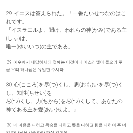
29.
イエスは
答
えられた
。「
一番
たいせつなのはこ
れです
。
『
イスラエルよ
。
聞
け
。
われらの
神
(
かみ
)
である
主
(
しゅ
)
は
、
唯一
(
ゆいいつ
)
の
主
である
。
29.
예수께서 대답하시되 첫째는 이것이니 이스라엘아 들으라 주
곧 우리 하나님은 유일한 주시라
30.
心
(
こころ
)
を
尽
(
つ
)
くし
、
思
(
おも
)
いを
尽
(
つ
)
く
し
、
知性
(
ちせい
)
を
尽
(
つ
)
くし
、
力
(
ちから
)
を
尽
(
つ
)
くして
、
あなたの
神
である
主
を
愛
(
あい
)
せよ
。』
30.
네 마음을 다하고 목숨을 다하고 뜻을 다하고 힘을 다하여 주 너
의 하나님을 사랑하라 하신 것이요