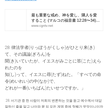
最も重要な戒め、神を愛し、隣人を愛
すること (マルコの福音書 12:28〜34) |
일본어 큐티 | CGN
www.cgntv.net
28.
律法学者
(
りっぽうがくしゃ
)
がひとり
来
(
き
)
て
、
その
議論
(
ぎろん
)
を
聞
(
き
)
いていたが
、
イエスがみごとに
答
(
こた
)
えら
れたのを
知
(
し
)
って
、
イエスに
尋
(
たず
)
ねた
。「
すべての
命
令
(
めいれい
)
の
中
(
なか
)
で
、
どれが
一番
(
いちばん
)
たいせつですか
。」
28.
서기관 중 한 사람이 저희의 변론하는 것을 듣고 예수께서 대답
잘하신 줄을 알고 나아와 묻 되 모든 계명 중에 첫째가 무엇이니이까