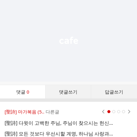
추
가
기
능
열
기
댓
댓글
0
댓글쓰기
답글쓰기
글
댓
글
[聖詩] 마가복음 (5..
다른글
현재페이지 1
2
3
4
리
스
[聖詩] 다윗이 고백한 주님, 주님이 찾으시는 헌신 (마가복음12장35절~44절) / 이관형
트
[聖詩] 모든 것보다 우선시할 계명, 하나님 사랑과 이웃 사랑 (마가복음12장28절~34절) / 이관형