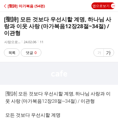
C
[聖詩] 마가복음 (54편)
앱으로보기
A
[聖詩] 모든 것보다 우선시할 계명, 하나님 사
F
랑과 이웃 사랑 (마가복음12장28절~34절) /
이관형
E
작
작
조
사랑으로...
24.02.06
11
성
성
회
자
시
수
글
가
글
목록
댓글
0
가
간
자
자
크
크
기
기
크
작
게
게
[
聖詩
]
모든 것보다 우선시할 계명
,
하나님 사랑과 이
웃 사랑
(
마가복음
12
장
28
절
~34
절
) /
이관형
모든 것보다 우선시할 계명