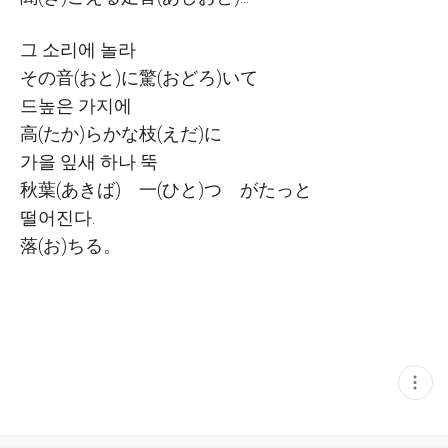
그 소리에 놀라
その
音
(
おと
)
に
驚
(
おどろ
)
いて
드높은 가지에
高
(
たか
)
らかな
枝
(
えだ
)
に
가을 잎새 하나 뚝
秋葉
(
あきば
)
一
(
ひと
)
つ
がたっと
떨어진다
.
落
(
お
)
ちる
。
현
재
게
시
글