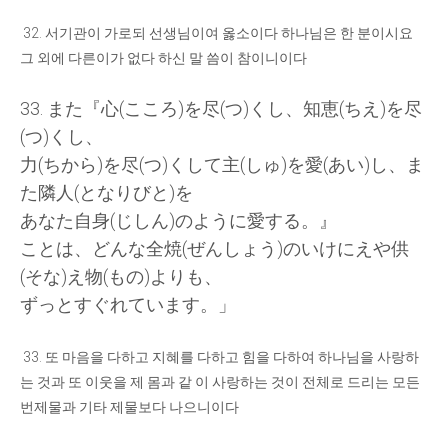
32.
서기관이 가로되 선생님이여 옳소이다 하나님은 한 분이시요
그 외에 다른이가 없다 하신 말 씀이 참이니이다
33.
また
『
心
(
こころ
)
を
尽
(
つ
)
くし
、
知恵
(
ちえ
)
を
尽
(
つ
)
くし
、
力
(
ちから
)
を
尽
(
つ
)
くして
主
(
しゅ
)
を
愛
(
あい
)
し
、
ま
た
隣人
(
となりびと
)
を
あなた
自身
(
じしん
)
のように
愛
する
。』
ことは
、
どんな
全焼
(
ぜんしょう
)
のいけにえや
供
(
そな
)
え
物
(
もの
)
よりも
、
ずっとすぐれています
。」
33.
또 마음을 다하고 지혜를 다하고 힘을 다하여 하나님을 사랑하
는 것과 또 이웃을 제 몸과 같 이 사랑하는 것이 전체로 드리는 모든
번제물과 기타 제물보다 나으니이다