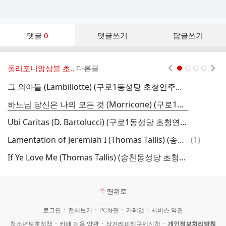
댓
댓글
0
댓글쓰기
답글쓰기
글
댓
글
폴리포니앙상블 초..
다른글
현재페이지 1
2
3
4
리
스
그 외아들 (Lambillotte) (구로1동성당 초청연주회 실황)
트
하느님 당신은 나의 모든 것 (Morricone) (구로1동성당 초청연주회 실황)
Ubi Caritas (D. Bartolucci) (구로1동성당 초청연주회 실황)
그
댓
Lamentation of Jeremiah I (Thomas Tallis) (송천동성당 초청연주회 실황)
(
1
)
글
If Ye Love Me (Thomas Tallis) (송천동성당 초청연주회 실황)
맨위로
로그인
전체보기
PC화면
카페앱
서비스 약관
청소년보호정책
카페 이용 약관
상거래피해구제신청
개인정보처리방침