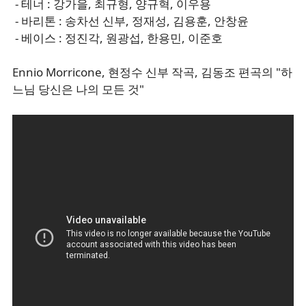
- 테너 : 강가을, 최규형, 양규혁, 이우용
- 바리톤 : 송차선 신부, 정재성, 김용훈, 안창윤
- 베이스 : 정진각, 원광섭, 한용민, 이준호
Ennio Morricone, 현정수 신부 작곡, 김동조 편곡의 "하
느님 당신은 나의 모든 것"