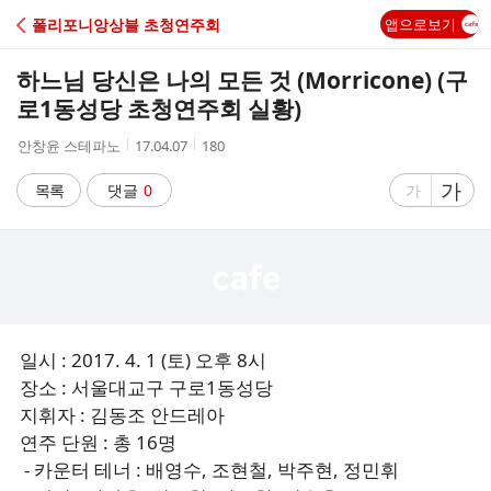
C
폴리포니앙상블 초청연주회
앱으로보기
A
하느님 당신은 나의 모든 것 (Morricone) (구
F
로1동성당 초청연주회 실황)
작
작
조
안창윤 스테파노
17.04.07
180
E
성
성
회
자
시
수
글
가
글
목록
댓글
0
가
간
자
자
크
크
기
기
크
작
게
게
일시 : 2017. 4. 1 (토) 오후 8시
장소 : 서울대교구 구로1동성당
지휘자 : 김동조 안드레아
연주 단원 : 총 16명
- 카운터 테너 : 배영수, 조현철, 박주현, 정민휘