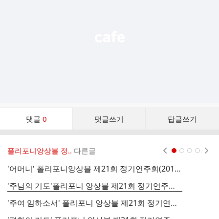
열
기
댓
댓글
0
댓글쓰기
답글쓰기
글
댓
글
폴리포니앙상블 정..
다른글
현재페이지 1
2
3
4
리
스
'어머니' 폴리포니앙상블 제21회 정기연주회(2019.06.15 / 대전 법동성당)
트
'주님의 기도'폴리포니 앙상블 제21회 정기연주회 (2019.06.15 / 대전법동성당)
'주여 임하소서' 폴리포니 앙상블 제21회 정기연주회(2019.06.08/대치2동성당)