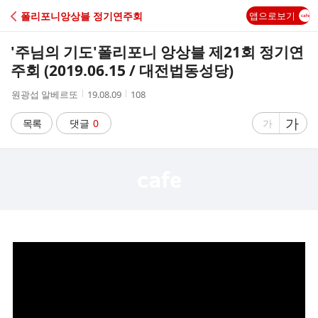
C
폴리포니앙상블 정기연주회
앱으로보기
A
'주님의 기도'폴리포니 앙상블 제21회 정기연
F
주회 (2019.06.15 / 대전법동성당)
작
작
조
원광섭 알베르또
19.08.09
108
E
성
성
회
자
시
수
글
가
글
목록
댓글
0
가
간
자
자
크
크
기
기
크
작
게
게