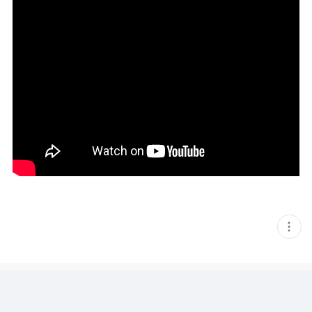
현
재
게
시
글
추
가
기
능