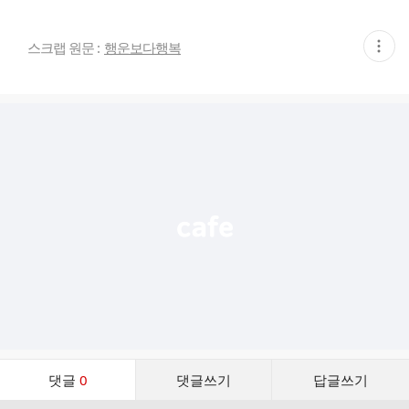
현
스크랩 원문 :
행운보다행복
재
게
시
글
추
가
기
능
열
기
댓
댓글
0
댓글쓰기
답글쓰기
글