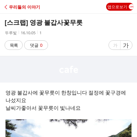
C
우리들의 이야기
앱으로보기
A
[스크랩]
영광 불갑사꽃무릇
F
작
작
조
두루빛
16.10.05
1
성
성
회
E
자
시
수
글
가
글
목록
댓글
0
가
간
자
자
크
크
기
기
크
작
게
게
영광 불갑사에 꽃무릇이 한창입니다 절정에 꽃구경에
나섰지요
날씨가좋아서 꽃무릇이 빛나네요