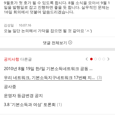
9월호가 첫 호가 될 수 있도록 합시다. 8월 소식을 모아서 9월 1
일을 발행일로 잡고 진행하면 좋을 듯 합니다. 실무적인 문제는
16일 회의에서 덧붙여 말씀드리겠습니다.
작
작
김성일
10.07.16
성
성
오늘 일단 논의해서 가닥을 잡으면 될 것 같아요 'ㅅ')
자
시
간
댓글 전체보기
공지사항
다른글
현재페이지 1
2
3
4
2010년 8월 19일 한/일 기본소득네트워크 공동 심포지움 개최 공지
학
댓
우리 네트워크, 기본소득지구네트워크 17번째 지부로 인준됨
(
3
)
글
공사중
운영자 등급변경 공지
‘
댓
3.8 '기본소득과 여성' 토론회
(
1
)
기
글