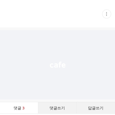
현
재
게
시
글
추
가
기
능
열
기
댓
댓글
3
댓글쓰기
답글쓰기
글