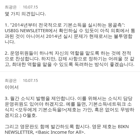
댓
작
작
최광은
10.07.15
글
성
성
몇 가지 의견입니다.
리
자
시
스
간
1. "2014년부터 전국적으로 기본소득을 실시하는 몽골측":
트
USBIG NEWSLETTER에서 확인하실 수 있듯이 아직 의회에서 통
과된 것이 아니어서 2014년 실시 문제가 현재로서는 불투명합
니다.
2. 운영위원들이 하나씩 자신의 역할을 맡도록 하는 것에 전적
으로 찬성합니다. 하지만, 강제 사항으로 정하기는 어려울 것 같
고, 최대한 역할을 맡을 수 있도록 독려하는 방식이 좋겠습니다.
작
작
최광은
10.07.15
성
성
이어서
자
시
간
3. 월간 소식지 발행을 제안합니다. 이를 위해서는 소식지 담당
운영위원도 있어야 하겠지요. 예를 들면, 기본소득네트워크 소
식지 <모두에게 기본소득을!>(제호는 가안, 혹은 없어도 무방하
겠지요.) O월호.
그리고 영문판도 함께 발간하도록 합시다. 영문 제호는 BIKN
NEWSLETTER, <Basic Income for All>.