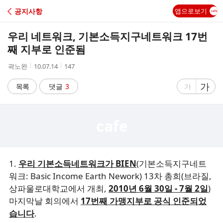
C
공지사항
앱으로보기
A
우리 네트워크, 기본소득지구네트워크 17번
F
째 지부로 인준됨
작
작
조
곽노완
10.07.14
147
E
성
성
회
자
시
수
글
가
글
목록
댓글
3
가
간
자
자
크
크
기
기
크
작
게
게
1.
우리 기본소득네트워크가 BIEN
(기본소득지구네트
워크: Basic Income Earth Nework) 13차 총희(브라질,
상파울로대학교에서 개최,
2010년 6월 30일 - 7월 2일
)
마지막날 회의에서
17번째 가맹지부로 공식 인준되었
습니다
.