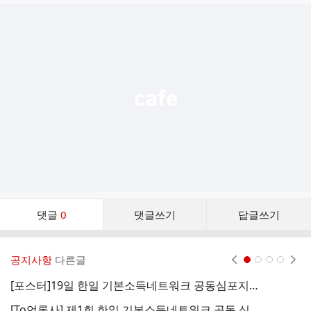
글
추
가
기
능
열
기
댓
댓글
0
댓글쓰기
답글쓰기
글
댓
글
공지사항
다른글
현재페이지 1
2
3
4
리
스
[포스터]19일 한일 기본소득네트워크 공동심포지움
운
트
[To언론사] 제1회 한일 기본소득네트워크 공동 심포지엄 명의 후원 및 취재 요청 공문
3