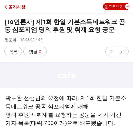
C
공지사항
앱으로보기
A
[To언론사] 제1회 한일 기본소득네트워크 공
F
동 심포지엄 명의 후원 및 취재 요청 공문
작
작
조
권문석
10.08.09
96
E
성
성
회
자
시
수
글
가
글
목록
댓글
0
가
간
자
자
크
크
기
기
크
작
게
게
곽노완 선생님의 요청에 따라, 제1회 한일 기본소
득네트워크 공동 심포지엄에 대해
명의 후원과 취재를 요청하는 공문을 제가 가진
기자 목록(대략 700여개)으로 배포했습니다.