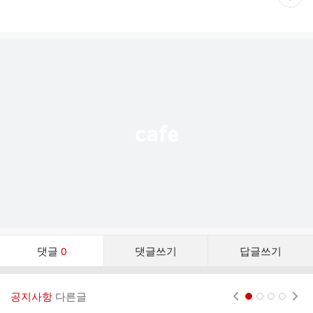
재
게
시
글
추
가
기
능
열
기
댓
댓글
0
댓글쓰기
답글쓰기
글
댓
글
공지사항
다른글
현재페이지 1
2
3
4
리