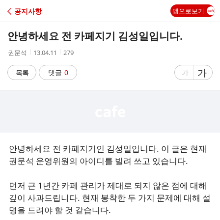
C
공지사항
앱으로보기
A
안녕하세요 전 카페지기 김성일입니다.
F
작
작
조
권문석
13.04.11
279
성
성
회
E
자
시
수
글
가
글
목록
댓글
0
가
간
자
자
크
크
기
기
크
작
게
게
안녕하세요 전 카페지기인 김성일입니다. 이 글은 현재
권문석 운영위원의 아이디를 빌려 쓰고 있습니다.
먼저 근 1년간 카페 관리가 제대로 되지 않은 점에 대해
깊이 사과드립니다. 현재 봉착한 두 가지 문제에 대해 설
명을 드려야 할 것 같습니다.