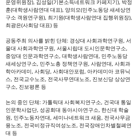
운영위원장), 김성일(기본소득네트워크 카페지기), 박정
훈(대학생사람연대 대표), 양의모(민주노동당 새세상연
구소 객원연구원), 최기원(대학생사람연대 집행위원장),
최광은(사회당 대표) 등
공동주최 의사를 밝힌 단체: 경상대 사회과학연구원, 서
울대 사회과학연구원, 서울시립대 도시인문학연구소,
중앙대 인문과학연구소, 대학생사람연대, 민주노동당
새세상연구소, 민주노총 정책연구원, 사람연대, 사회과
학아카데미, 사회당, 사회대안포럼, 아카데미아 코뮤닉
스, 전국교수노조, 전국사무연대노조, 진보신당 상상연
구소, 진보평론 등
논의 중인 단체: 가톨릭대 사회복지연구소, 건국대 통일
인문학사업단, 성공회대 동아시아연구소, 한신대 학술
원, 민주노동자연대, 세미나네트워크 새움, 전국사무금
융노조, 전국비정규직여성노조, 전국장애인차별철폐연
대 등