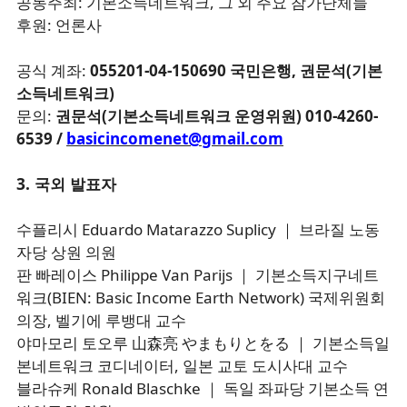
공동주최: 기본소득네트워크, 그 외 주요 참가단체들
후원: 언론사
공식 계좌:
055201-04-150690 국민은행, 권문석(기본
소득네트워크)
문의:
권문석(기본소득네트워크 운영위원) 010-4260-
6539 /
basicincomenet@gmail.com
3. 국외 발표자
수플리시 Eduardo Matarazzo Suplicy ｜ 브라질 노동
자당 상원 의원
판 빠레이스 Philippe Van Parijs ｜ 기본소득지구네트
워크(BIEN: Basic Income Earth Network) 국제위원회
의장, 벨기에 루뱅대 교수
야마모리 토오루 山森亮 やまもりとをる ｜ 기본소득일
본네트워크 코디네이터, 일본 교토 도시사대 교수
블라슈케 Ronald Blaschke ｜ 독일 좌파당 기본소득 연