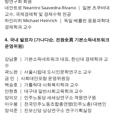
방연구회 회원
네안트로 Neantro Saavedra-Rivano ｜ 일본 츠쿠바대
교수, 국제경제학 및 경제수학 전공
하인리히 Michael Heinrich ｜ 독일 베를린 응용과학대
경제학과 교수
4. 국내 발표자 (가나다순, 전원全員 기본소득네트워크
운영위원)
강남훈 ｜ 기본소득네트워크 대표, 한신대 경제학과 교
수
곽노완 ｜ 서울시립대 도시인문학연구소 교수
금 민 ｜ 사회대안포럼 운영위원장
백승호 ｜ 가톨릭대 사회복지학과 교수
안현효 ｜ 대구대 일반사회교육학과 교수
양의모 ｜ 민주노동당 새세상연구소 객원연구원
이수봉 ｜ 전국민주노동조합총연맹(민주노총) 대변인
장석준 ｜ 진보신당 상상연구소 연구기획실장