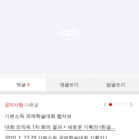
기
능
열
기
댓
댓글
0
댓글쓰기
답글쓰기
글
댓
글
공지사항
다른글
현재페이지 1
2
3
4
리
스
기본소득 국제학술대회 웹자보
배
트
대회 조직위 1차 회의 결과 + 새로운 기획안 (한글파일 첨부)
9
2010. 1. 27-29 기본소득 국제학술대회 기획안 (공문 첨부)
9