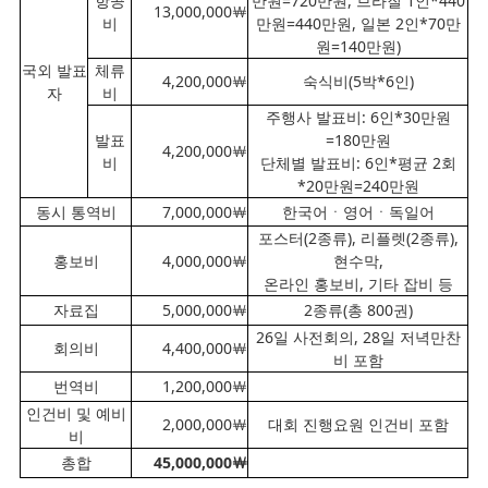
항공
만원=720만원, 브라질 1인*440
13,000,000￦
비
만원=440만원, 일본 2인*70만
원=140만원)
국외 발표
체류
4,200,000￦
숙식비(5박*6인)
자
비
주행사 발표비: 6인*30만원
발표
=180만원
4,200,000￦
비
단체별 발표비: 6인*평균 2회
*20만원=240만원
동시 통역비
7,000,000￦
한국어ㆍ영어ㆍ독일어
포스터(2종류), 리플렛(2종류),
홍보비
4,000,000￦
현수막,
온라인 홍보비, 기타 잡비 등
자료집
5,000,000￦
2종류(총 800권)
26일 사전회의, 28일 저녁만찬
회의비
4,400,000￦
비 포함
번역비
1,200,000￦
인건비 및 예비
2,000,000￦
대회 진행요원 인건비 포함
비
총합
45,000,000￦