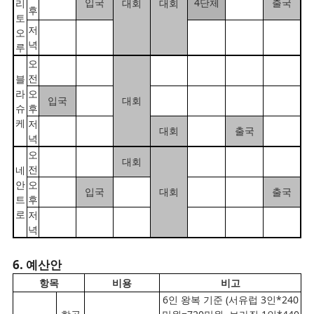
입국
4단체
출국
리
대회
대회
후
토
저
오
녁
루
오
전
블
라
오
입국
대회
슈
후
케
저
대회
출국
녁
오
대회
전
네
안
오
입국
대회
출국
트
후
로
저
녁
6. 예산안
항목
비용
비고
6인 왕복 기준 (서유럽 3인*240