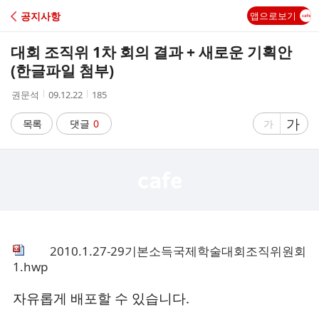
C
공지사항
앱으로보기
A
대회 조직위 1차 회의 결과 + 새로운 기획안
F
(한글파일 첨부)
작
작
조
권문석
09.12.22
185
E
성
성
회
자
시
수
글
가
글
목록
댓글
0
가
간
자
자
크
크
기
기
크
작
게
게
2010.1.27-29기본소득국제학술대회조직위원회
1.hwp
자유롭게 배포할 수 있습니다.