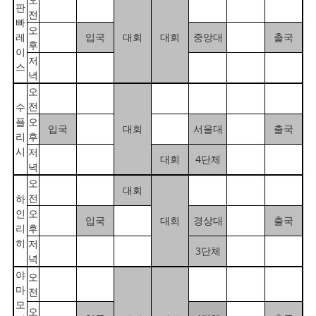
판
전
빠
오
레
입국
대회
대회
중앙대
출국
후
이
저
스
녁
오
전
수
플
오
입국
대회
서울대
출국
리
후
시
저
대회
4단체
녁
오
대회
전
하
인
오
입국
대회
경상대
출국
리
후
히
저
3단체
녁
야
오
마
전
모
오