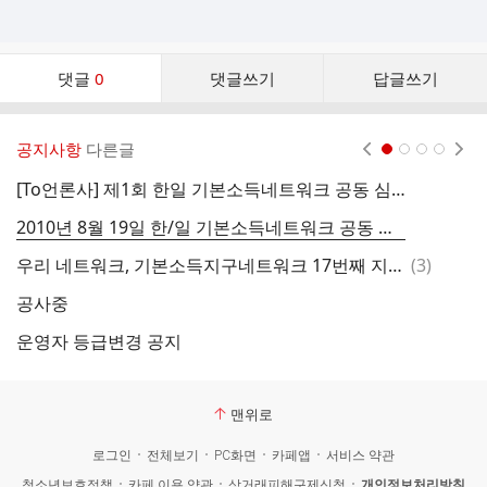
댓
댓글
0
댓글쓰기
답글쓰기
글
댓
글
공지사항
다른글
현재페이지 1
2
3
4
리
스
[To언론사] 제1회 한일 기본소득네트워크 공동 심포지엄 명의 후원 및 취재 요청 공문
3
트
2010년 8월 19일 한/일 기본소득네트워크 공동 심포지움 개최 공지
학
댓
우리 네트워크, 기본소득지구네트워크 17번째 지부로 인준됨
(
3
)
글
공사중
운영자 등급변경 공지
‘
맨위로
로그인
전체보기
PC화면
카페앱
서비스 약관
청소년보호정책
카페 이용 약관
상거래피해구제신청
개인정보처리방침