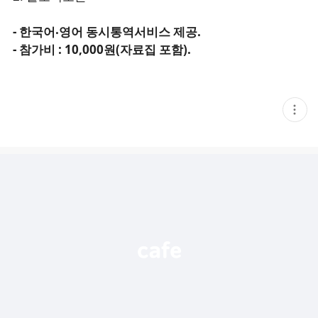
- 한국어‧영어 동시통역서비스 제공.
- 참가비 : 10,000원(자료집 포함).
현
재
게
시
글
추
가
기
능
열
기