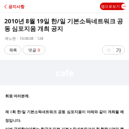
C
공지사항
앱으로보기
A
2010년 8월 19일 한/일 기본소득네트워크 공
F
동 심포지움 개최 공지
작
작
조
곽노완
10.08.08
128
E
성
성
회
자
시
수
글
가
글
목록
댓글
0
가
간
자
자
크
크
기
기
크
작
게
게
회원 여러분께.
제 1회 한/일 기본소득네트워크 공동 심포지움이 아래와 같이 개최될 예
정입니다.