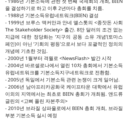
- 1986년 기본소득에 관한 첫 번째 국제회의 개최, BIEN
을 결성하기로 하고 이후 2년마다 총회를 치름.
- 1988년 기본소득유럽네트워크(BIEN) 결성
- 1999년 브루스 액커만과 안네 앨스톳의 <종잣돈 사회
The Stakeholder Society> 출간. 8만 달러의 조건 없는
지급에 대한 정당화는 ‘지구의 공동 소유 개념’(토마스
페인)이 아닌 ‘기회의 평등’으로서 보다 포괄적인 정의의
개념에 기초한 것임.
- 2000년 1월부터 격월로 <NewsFlash> 발간 시작
- 2004년 바르셀로나에서 열린 10차 총회에서 기본소득
유럽네트워크를 기본소득지구네트워크로 전환함.
- 2005년 독일에서 기본소득 관련 논쟁이 크게 일어남.
- 2006년 남아프리카공화국 케이프타운 대학에서 유럽
이외의 지역에서는 최초로 BIEN 총회가 개최됨. 앤드류
글린의 <고삐 풀린 자본주의>
- 2010년 브라질 상파울로에서 BIEN 총회 개최, 브라질
부분 기본소득 실시 예정