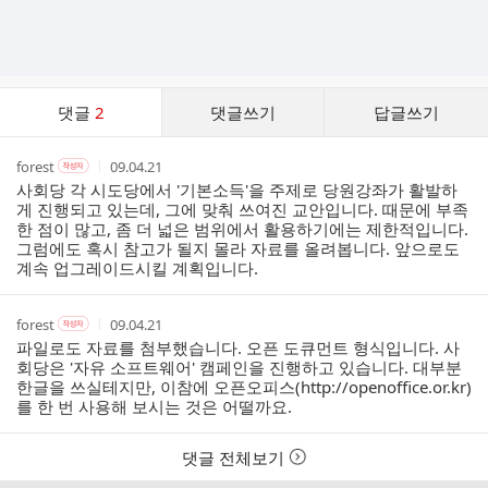
댓
댓글
2
댓글쓰기
답글쓰기
글
댓
작
작
작
forest
09.04.21
작
글
성
성
성
성
사회당 각 시도당에서 '기본소득'을 주제로 당원강좌가 활발하
리
자
자
시
자
게 진행되고 있는데, 그에 맞춰 쓰여진 교안입니다. 때문에 부족
스
본
간
한 점이 많고, 좀 더 넓은 범위에서 활용하기에는 제한적입니다.
인
트
그럼에도 혹시 참고가 될지 몰라 자료를 올려봅니다. 앞으로도
여
계속 업그레이드시킬 계획입니다.
부
작
작
작
forest
09.04.21
작
성
성
성
성
파일로도 자료를 첨부했습니다. 오픈 도큐먼트 형식입니다. 사
자
자
시
자
회당은 '자유 소프트웨어' 캠페인을 진행하고 있습니다. 대부분
본
간
한글을 쓰실테지만, 이참에 오픈오피스(
http://openoffice.or.kr
)
인
를 한 번 사용해 보시는 것은 어떨까요.
여
부
댓글 전체보기