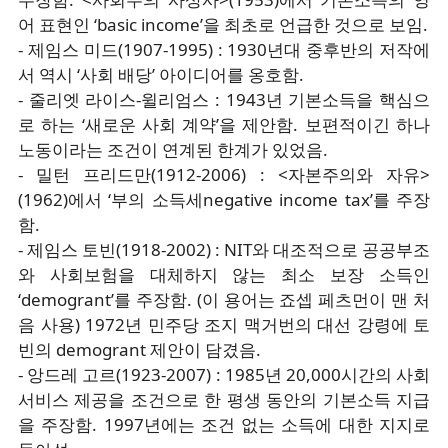
어 표현인 ‘basic income’을 최초로 언급한 것으로 보임.
- 제임스 미드(1907-1995) : 1930년대 중후반의 저작에
서 역시 ‘사회 배당’ 아이디어를 옹호함.
- 줄리엣 라이스-윌리엄스 : 1943년 기본소득을 핵심으
로 하는 ‘새로운 사회 계약’을 제안함. 보편적이긴 하나
노동이라는 조건이 연계된 한계가 있었음.
- 밀턴 프리드만(1912-2006) : <자본주의와 자유>
(1962)에서 ‘부의 소득세negative income tax’를 주장
함.
- 제임스 토빈(1918-2002) : NIT와 대조적으로 공공부조
와 사회보험을 대체하지 않는 최소 보장 소득인
‘demogrant’를 주장함. (이 용어는 죠셉 페츠먼이 맨 처
음 사용) 1972년 민주당 조지 맥거번의 대선 강령에 토
빈의 demogrant 제안이 담겼음.
- 앙드레 고르(1923-2007) : 1985년 20,000시간의 사회
서비스 제공을 조건으로 한 평생 동안의 기본소득 지급
을 주장함. 1997년에는 조건 없는 소득에 대한 지지로