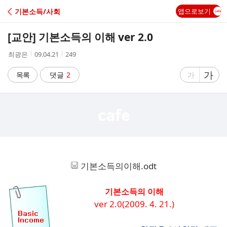
C
기본소득/사회
앱으로보기
A
[교안] 기본소득의 이해 ver 2.0
F
작
작
조
최광은
09.04.21
249
성
성
회
E
자
시
수
글
가
글
목록
댓글
2
가
간
자
자
크
크
기
기
크
작
게
게
기본소득의이해.odt
기본소득의 이해
ver 2.0(2009. 4. 21.)