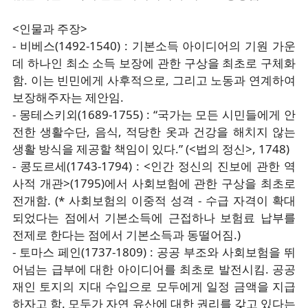
<인물과 주장>
- 비베스(1492-1540) : 기본소득 아이디어의 기원 가운
데 하나인 최소 소득 보장에 관한 구상을 최초로 구체화
함. 이는 빈민에게 사후적으로, 그리고 노동과 연계하여
보장해주자는 제안임.
- 몽테스키외(1689-1755) : “국가는 모든 시민들에게 안
전한 생활수단, 음식, 적당한 옷과 건강을 해치지 않는
생활 방식을 제공할 책임이 있다.” (<법의 정신>, 1748)
- 콩도르세(1743-1794) : <인간 정신의 진보에 관한 역
사적 개관>(1795)에서 사회보험에 관한 구상을 최초로
전개함. (* 사회보험의 이중적 성격 - 수급 자격이 확대
되었다는 점에서 기본소득에 근접하나 보험료 납부를
전제로 한다는 점에서 기본소득과 동떨어짐.)
- 토마스 페인(1737-1809) : 공공 부조와 사회보험을 뛰
어넘는 급부에 대한 아이디어를 최초로 발전시킴. 공공
재인 토지의 지대 수입으로 모두에게 일정 금액을 지급
하자고 함. 모두가 자연 유산에 대한 권리를 갖고 있다는