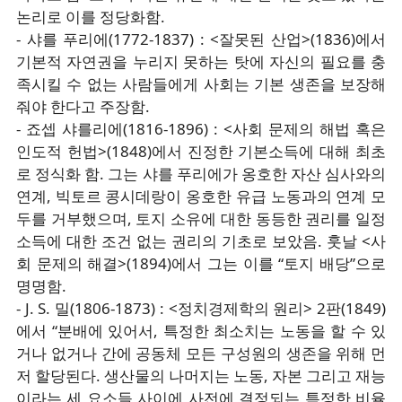
논리로 이를 정당화함.
- 샤를 푸리에(1772-1837) : <잘못된 산업>(1836)에서
기본적 자연권을 누리지 못하는 탓에 자신의 필요를 충
족시킬 수 없는 사람들에게 사회는 기본 생존을 보장해
줘야 한다고 주장함.
- 죠셉 샤를리에(1816-1896) : <사회 문제의 해법 혹은
인도적 헌법>(1848)에서 진정한 기본소득에 대해 최초
로 정식화 함. 그는 샤를 푸리에가 옹호한 자산 심사와의
연계, 빅토르 콩시데랑이 옹호한 유급 노동과의 연계 모
두를 거부했으며, 토지 소유에 대한 동등한 권리를 일정
소득에 대한 조건 없는 권리의 기초로 보았음. 훗날 <사
회 문제의 해결>(1894)에서 그는 이를 “토지 배당”으로
명명함.
- J. S. 밀(1806-1873) : <정치경제학의 원리> 2판(1849)
에서 “분배에 있어서, 특정한 최소치는 노동을 할 수 있
거나 없거나 간에 공동체 모든 구성원의 생존을 위해 먼
저 할당된다. 생산물의 나머지는 노동, 자본 그리고 재능
이라는 세 요소들 사이에 사전에 결정되는 특정한 비율