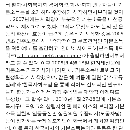
터 철학·사회복지학·경제학·법학‧사회학 연구자들이 기
본소득론을 소개하며 주창하기 시작하면서부터일 것이
다. 2007년에는 사회당이 부분적인 기본소득을 대선공
약으로 제시하기도 했다. 그러나 무엇보다도 논의 및 운
동의 확산과 호응이 급격히 증폭되기 시작한 것은 2009
년초 민주노총에서 『즉각적이고 무조건적인 기본소득
을 위하여!』를 출간하고, 인터넷 사이트 ‘기본소득네트
워크(
cafe.daum.net/basicincome
)’가 출범하면서부터
라고 할 수 있다. 이후 2009년 4월 13일 한겨레신문에
기본소득 기획기사가 나가면서, ‘기본소득네트워크’가
활성화되기 시작했으며, 같은 해 여름에 열린 ‘맑스코뮤
날레’와 ‘한국사회포럼’을 통해 적어도 진보적인 연구자
들과 활동가들에게서 가장 주목받는 대안적 아젠다로
부상했다고 할 수 있다. 2010년 1월 27-28일에 기본소
득지구네트워크의 창립자인 판 빠레이스와 브라질 기본
소득 실현의 일등공신인 상원의원 수플리시(노동자당)
등이 참가하는 국제심포지엄이 한국에서 개최될 예정인
데, 이를 통해 한국에서의 기본소득논의와 운동은 한 단