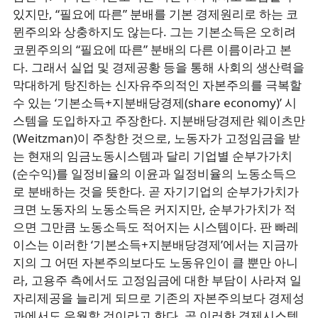
있지만, “필요에 따른” 분배를 기본 경제원리로 하는 코
뮌주의와 상충하지도 않는다. 그는 기본소득은 오히려
코뮌주의의 “필요에 따른” 분배의 다른 이름이라고 본
다. 그래서 실업 및 경제공황 등을 통해 사회의 생산력을
막대하게 탕진하는 신자유주의적인 자본주의를 극복할
수 있는 ‘기본소득+지분배당경제(share economy)’ 시
스템을 도입하자고 주장한다. 지분배당경제란 웨이츠만
(Weitzman)이 주창한 것으로, 노동자가 고정임금을 받
는 현재의 임금노동시스템과 달리 기업별 순부가가치
(순수익)를 일정비율의 이윤과 일정비율의 노동소득으
로 분배하는 것을 뜻한다. 곧 자기기업의 순부가가치가
크면 노동자의 노동소득은 커지지만, 순부가가치가 적
으면 그만큼 노동소득도 적어지는 시스템이다. 판 빠레
이스는 이러한 ‘기본소득+지분배당경제’에서는 지금까
지의 그 어떤 자본주의보다도 노동유인이 클 뿐만 아니
라, 고용주 측에서도 고정임금에 대한 부담이 사라져 일
자리제공을 늘리게 되므로 기존의 자본주의보다 경제성
과에서도 우월할 것이라고 한다. 곧 이러한 경제시스템