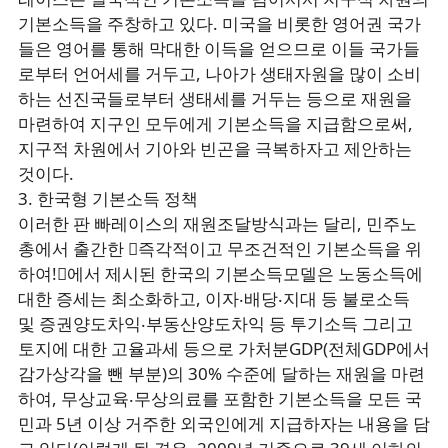
기본소득을 주창하고 있다. 미국을 비롯한 영어권 국가
들은 영어를 통해 막대한 이득을 얻으므로 이들 국가들
로부터 언어세를 거두고, 나아가 생태자원을 많이 소비
하는 선진국들로부터 생태세를 거두는 등으로 재원을
마련하여 지구인 모두에게 기본소득을 지급함으로써,
지구적 차원에서 기아와 빈곤을 극복하자고 제안하는
것이다.
3. 한국형 기본소득 정책
이러한 판 빠레이스의 재원조달방식과는 달리, 민주노
총에서 출간한 󰡔즉각적이고 무조건적인 기본소득을 위
하여!󰡕에서 제시된 한국의 기본소득모델은 노동소득에
대한 증세는 최소화하고, 이자‧배당‧지대 등 불로소득
및 증권양도차익‧부동산양도차익 등 투기소득 그리고
토지에 대한 고율과세 등으로 가처분GDP(전체GDP에서
감가상각을 뺀 부분)의 30% 수준에 달하는 재원을 마련
하여, 무상교육‧무상의료를 포함한 기본소득을 모든 국
민과 5년 이상 거주한 외국인에게 지급하자는 내용을 담