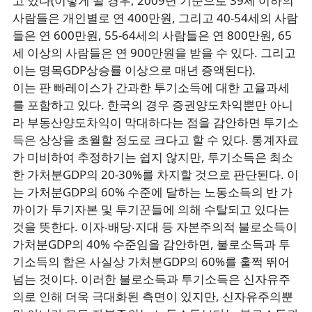
고 있다(이렇게 될 경우, 2009년 기준으로 39세 이하의
사람들은 개인별로 연 400만원, 그리고 40-54세의 사람
들은 연 600만원, 55-64세의 사람들은 연 800만원, 65
세 이상의 사람들은 연 900만원을 받을 수 있다. 그리고
이는 명목GDP상승률 이상으로 매년 증액된다).
이는 판 빠레이스가 간과한 투기소득에 대한 고율과세
를 포함하고 있다. 한국의 경우 증권양도차익뿐만 아니
라 부동산양도차익이 막대하다는 점을 감안하면 투기소
득은 상상을 초월할 정도로 크다고 할 수 있다. 통계자료
가 미비하여 추정하기는 쉽지 않지만, 투기소득은 최소
한 가처분GDP의 20-30%를 차지할 것으로 판단된다. 이
는 가처분GDP의 60% 수준에 달하는 노동소득의 반 가
까이가 투기자본 및 투기꾼들에 의해 수탈되고 있다는
것을 뜻한다. 이자‧배당‧지대 등 자본주의적 불로소득이
가처분GDP의 40% 수준임을 감안하면, 불로소득과 투
기소득의 합은 사실상 가처분GDP의 60%를 훌쩍 뛰어
넘는 것이다. 이러한 불로소득과 투기소득은 신자유주
의로 인해 더욱 극대화된 측면이 있지만, 신자유주의뿐