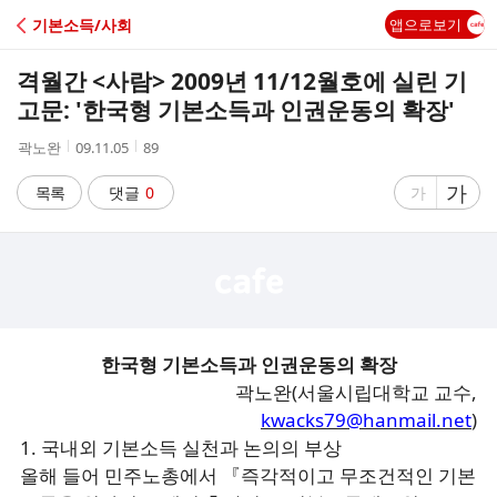
C
기본소득/사회
앱으로보기
A
격월간 <사람> 2009년 11/12월호에 실린 기
F
고문: '한국형 기본소득과 인권운동의 확장'
작
작
조
곽노완
09.11.05
89
E
성
성
회
자
시
수
글
가
글
목록
댓글
0
가
간
자
자
크
크
기
기
크
작
게
게
한국형 기본소득과 인권운동의 확장
곽노완(서울시립대학교 교수,
kwacks79@hanmail.net
)
1. 국내외 기본소득 실천과 논의의 부상
올해 들어 민주노총에서 『즉각적이고 무조건적인 기본