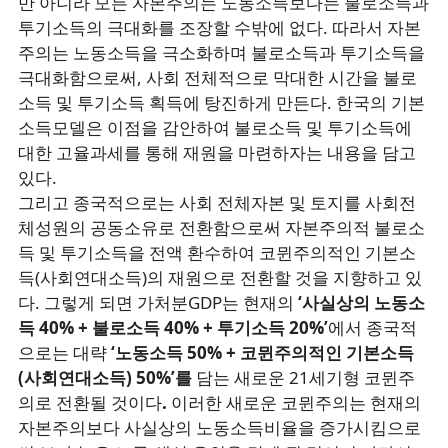
만 아니라 모든 자본주의는 노동소득보다는 불로소득과
투기소득의 극대화를 조장할 수밖에 없다. 따라서 자본
주의는 노동소득을 극소화하며 불로소득과 투기소득을
극대화함으로써, 사회 전체적으로 막대한 시간을 불로
소득 및 투기소득 획득에 탕진하게 만든다. 한국의 기본
소득모델은 이점을 감안하여 불로소득 및 투기소득에
대한 고율과세를 통해 재원을 마련하자는 내용을 담고
있다.
그리고 종국적으로는 사회 전체자본 및 토지를 사회전
체성원의 공동소유로 전환함으로써 자본주의적 불로소
득 및 투기소득을 전액 환수하여 코뮌주의적인 기본소
득(사회연대소득)의 재원으로 전환할 것을 지향하고 있
다. 그렇게 되면 가처분GDP는 현재의
‘사실상의 노동소
득 40% + 불로소득 40% + 투기소득 20%’
에서 종국적
으로는 대략
‘노동소득 50% + 코뮌주의적인 기본소득
(사회연대소득) 50%’를
담는
새로운 21세기형 코뮌주
의로 전환될 것이다
.
이러한 새로운 코뮌주의는 현재의
자본주의보다 사실상의 노동소득비율을 증가시킴으로