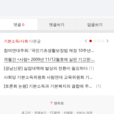
댓
댓글
0
댓글쓰기
답글쓰기
글
댓
글
기본소득/사회
다른글
현재페이지 1
2
3
4
리
스
참여연대주최: '국민기초생활보장법 제정 10주년 토론회' 논평문 (2009.9.3)
복
트
격월간 <사람> 2009년 11/12월호에 실린 기고문: '한국형 기본소득과 인권운동의 확장'
[
댓
[경남신문] 실업대책에 발상의 전환이 필요하다
(
1
)
[
글
사회당 기본소득위원회 사람연대 교육위원회 기본소득 소책자 발행
브
댓
[토론회 논평] 기본소득과 기본복지의 결합에 주목해야
(
1
)
글
맨위로
로그인
전체보기
PC화면
카페앱
서비스 약관