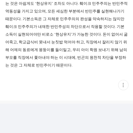
는 것은 아쉽게도 ‘현상유지’ 조차도 아니다
.
훼이크 민주주의는 반민주적
역동성을 가지고 있으며
,
모든 세심한 부분에서 반민주를 실현해나가기
때문이다
.
기본소득은 그 자체로 민주주의의 완성을 약속하지는 않지만
훼이크 민주주의가 내재한 반민주성의 차단으로서 작용할 것이다
.
기본
소득이 실현되어야만 비로소 ‘현상유지’가 가능한 것이다
.
돈이 없어서 굶
어죽고
,
학교급식비 못내서 눈칫밥 먹어야 하고
,
직장에서 잘리지 않기 위
해 어제의 동료에게 몽둥이를 들이밀고
,
우리 아이 학원 보내기 위해 남의
부모를 직장에서 쫓아내야 하는 이 시대에
,
빈곤의 원천적 차단을 부정하
는 것은 그 자체로 반민주이기 때문이다
.
현
재
게
시
글
추
가
기
능
열
기