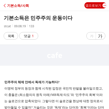
C
기본소득/사회
앱으로보기
A
기본소득은 민주주의 운동이다
F
작
작
조
stcat
09.08.19
133
성
성
회
E
자
시
수
글
가
글
목록
댓글
1
가
간
자
자
크
크
기
기
크
작
게
게
민주주의 체제 안에서 독재가 가능하다
?
이명박 정부의 등장과 함께 시작된 압정은 국민적 반발을 불러일으켰고
,
이 충돌은
(
최소합의의 원칙 아래
)‘MB
독재 타도’와 ‘민주주의 회복’이라
는 슬로건으로 압축되었다
.
그렇다면 이 슬로건을 현상에 대한 정의로서
받아들일 수 있을까
?
거슬리는 것은 ‘독재’라는 단어와 ‘회복’이라는 단어