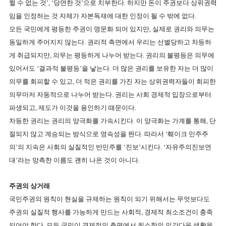
쩔 수 없는 것’
, ‘
당연한 것’으로 치부한다
.
하지만 돈이 주권보다 상위권력
임을 인정하는 것 자체가 자본독재에 대한 인정이 될 수 밖에 없다
.
모든 국민에게 평등한 주권이 명문화 되어 있지만
,
실제로 권리와 의무는
동일하게 주어지지 않는다
.
권리적 측면에서 우리는 선별당하고 차등하
게 취급되지만
,
의무는 평등하게 나누어 받는다
.
권리의 불평등은 의무에
있어서도 ‘결과적 불평등’을 낳는다
.
더 많은 권리를 보유한 자는 더 많이
의무를 회피할 수 있고
,
더 적은 권리를 가진 자는 상위권력자들이 회피한
의무마저 자동적으로 나누어 받는다
.
권리는 사회 경제적 입장으로부터
파생되고
,
제도가 이것을 용인하기 때문이다
.
차등한 권리는 권리의 양극화를 가속시킨다
.
이 양극화는 가계를 통해
,
단
절되지 않고 계승되는 방식으로 영속성을 띈다
.
따라서 ‘훼이크 민주주
의’의 지속은 사회의 실질적인 반민주를 ‘진보’시킨다
. ‘
자유주의진보연
대’라는 망측한 이름도 괜히 나온 것이 아니다
.
주권의 상거래
국민주권의 원칙이 현실을 규제하는 원칙이 되기 위해서는 무엇보다도
주권의 실질적 행사를 가능하게 만드는 사회적
,
경제적 최소조건이 충족
되어야 한다
.
모든 국민이 경제적인 측면에서 최소한의 인간다운 생활을