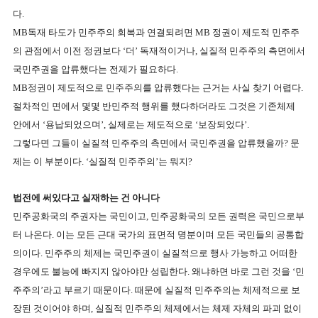
다
.
MB
독재 타도가 민주주의 회복과 연결되려면
MB
정권이 제도적 민주주
의 관점에서 이전 정권보다 ‘더’ 독재적이거나
,
실질적 민주주의 측면에서
국민주권을 압류했다는 전제가 필요하다
.
MB
정권이 제도적으로 민주주의를 압류했다는 근거는 사실 찾기 어렵다
.
절차적인 면에서 몇몇 반민주적 행위를 했다하더라도 그것은 기존체제
안에서 ‘용납되었으며’
,
실제로는 제도적으로 ‘보장되었다’
.
그렇다면 그들이 실질적 민주주의 측면에서 국민주권을 압류했을까
?
문
제는 이 부분이다
. ‘
실질적 민주주의’는 뭐지
?
법전에 써있다고 실재하는 건 아니다
민주공화국의 주권자는 국민이고
,
민주공화국의 모든 권력은 국민으로부
터 나온다
.
이는 모든 근대 국가의
표면적 명분이며 모든 국민들의 공통합
의이다
.
민주주의 체제는 국민주권이 실질적으로 행사 가능하고 어떠한
경우에도 불능에 빠지지 않아야만 성립한다
.
왜냐하면 바로 그런 것을 ‘민
주주의’라고 부르기 때문이다
.
때문에 실질적 민주주의는 체제적으로 보
장된 것이어야 하며
,
실질적 민주주의 체제에서는 체제 자체의 파괴 없이