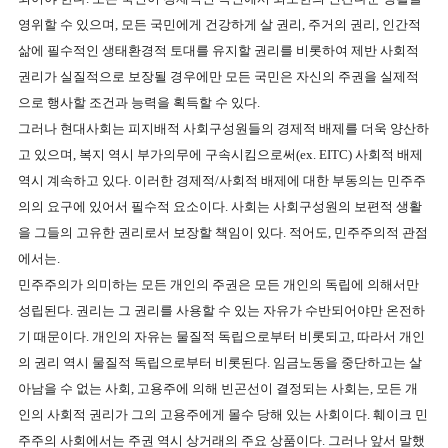
영위할 수 있으며
,
모든 국민에게 건강하게 살 권리
,
주거의 권리
,
인간적
삶에 필수적인 생태환경적 토대를 유지할 권리를 비롯하여 제반 사회적
권리가 실질적으로 보장될 경우에만 모든 국민은 자신의 주권을 실제적
으로 행사할 조건과 능력을 획득할 수 있다
.
그러나 현대사회는 피지배적 사회구성원들의 경제적 배제를 더욱 양산하
고 있으며
,
복지 역시 부가의무에 구속시킴으로써
(ex. EITC)
사회적 배제
역시 계속하고 있다
.
이러한 경제적
/
사회적 배제에 대한 부동의는 민주주
의의 요구에 있어서 필수적 요소이다
.
사회는 사회구성원의 보편적 생활
을 그들의 고유한 권리로서 보장할 책임이 있다
.
적어도
,
민주주의적 관점
에서는
.
민주주의가 의미하는 모든 개인의 주권은 모든 개인의 독립에 의해서만
성립된다
.
권리는 그 권리를 사용할 수 있는 자유가 수반되어야만 온전하
기 때문이다
.
개인의 자유는 물질적 독립으로부터 비롯되고
,
따라서
개인
의 권리 역시 물질적 독립으로부터
비롯된다
.
임금노동을 중단하고는 살
아남을 수 없는 사회
,
고용주에 의해 빈곤선이 결정되는 사회는
,
모든 개
인의 사회적 권리가 그의 고용주에게 몰수 당해 있는 사회이다
.
훼이크 민
주주의 사회에서는 주권 역시 상거래의 주요 상품이다
.
그러나 앞서 말했