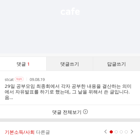
댓
댓글
1
댓글쓰기
답글쓰기
글
댓
작
작
작
stcat
09.08.19
작
글
성
성
성
성
29일 공부모임 최종회에서 각자 공부한 내용을 결산하는 의미
리
자
자
시
자
에서 자유발표를 하기로 했는데, 그 날을 위해서 쓴 글입니다.
스
본
간
음...
인
트
여
부
댓글 전체보기
기본소득/사회
다른글
현재페이지 1
2
3
4