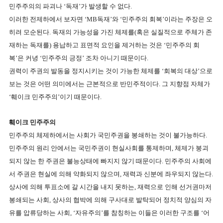
민주주의의 파괴나 ‘독재’가 발생할 수 없다
.
이러한 전제하에서 보자면 ‘
MB
독재’와 ‘민주주의 회복’이라는 주장은 오
히려 모순된다
.
독재의 가능성을 가진 체제를
(
혹은 실질적으로 주체가 존
재하는 독재를
)
용납하고 표면적 요인을 제거하는 것은 ‘민주주의 회
복’은 커녕 ‘민주주의 긍정’ 조차 아니기 때문이다
.
권력이 주권의 발동을 정지시키는 것이 가능한 체제를 ‘회복의 대상’으로
보는 것은 어떤 의미에서는 근본적으로 반민주적이다
.
그 지향점 자체가
‘훼이크 민주주의’이기 때문이다
.
훼이크 민주주의
민주주의 체제하에서는 사회가 국민주권을 봉쇄하는 것이 불가능하다
.
민주주의 원리 안에서는 국민주권이 현실사회를 통제하며
,
체제가 붕괴
되지 않는 한 주권은 불능상태에 빠지지 않기 때문이다
.
민주주의 사회에
서 주권은 현실에 의해 약화되지 않으며
,
재력과 신분에 좌우되지 않는다
.
상사에 의해 투표소에 갈 시간을 내지 못하는
,
재력으로 인해 선거권마저
봉쇄되는 사회
,
상사의 협박에 의해 구사대로 발탁되어 정치적 양심의 자
유를 압류당하는 사회
, ‘
자유주의’를 참칭하는 이들은 이러한 구조를 ‘어