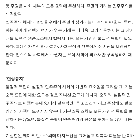
듯 주권은 사회 내부의 모든 권력에 우선하며
,
주권의 거래는 민주주의를
배격한다
.
민주주의 체제의 성립을 위해서 주권의 상거래는 배격되어야 한다
.
특히
,
파는 자에게 선택의 여지가 없는 거래는 더더욱
.
그러기 위해서는 그 상거
래를 필수적 생존요소에서 탈락시키는
,
모든 개인의 물질적 독립이 필요
하다
.
고용주가 아니라 사회가
,
사회구성원 전부에게 생존권을 보장해야
한다
.
민주주의 사회에서 주권자는 오직 사회에 의해서만 구속당하기 때
문이다
.
‘
현상유지’
물질적 독립이 실질적 민주주의 사회의 기반적 요소임을 고려할 때
,
기본
소득 도입에 대한 요구는 결코 지나친 요구가 아니다
.
오히려
,
실질적 민
주주의로 이행하는데 있어서 필수적인
, ‘
최소조건’이라고 주장해도 별로
양심의 가책이 느껴지지 않는다
.
기본소득 조차도 모든 개인적 독립을 보
장하지는 않으며
,
물질적 독립이 민주주의의 완성을 뜻하지도 않기 때문
이다
.
기실현된 훼이크 민주주의에 마지노선을 그어놓고 회복과 피탈을 반복하