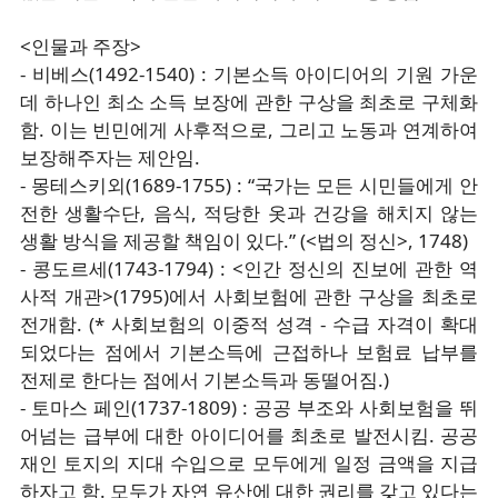
<인물과 주장>
- 비베스(1492-1540) : 기본소득 아이디어의 기원 가운
데 하나인 최소 소득 보장에 관한 구상을 최초로 구체화
함. 이는 빈민에게 사후적으로, 그리고 노동과 연계하여
보장해주자는 제안임.
- 몽테스키외(1689-1755) : “국가는 모든 시민들에게 안
전한 생활수단, 음식, 적당한 옷과 건강을 해치지 않는
생활 방식을 제공할 책임이 있다.” (<법의 정신>, 1748)
- 콩도르세(1743-1794) : <인간 정신의 진보에 관한 역
사적 개관>(1795)에서 사회보험에 관한 구상을 최초로
전개함. (* 사회보험의 이중적 성격 - 수급 자격이 확대
되었다는 점에서 기본소득에 근접하나 보험료 납부를
전제로 한다는 점에서 기본소득과 동떨어짐.)
- 토마스 페인(1737-1809) : 공공 부조와 사회보험을 뛰
어넘는 급부에 대한 아이디어를 최초로 발전시킴. 공공
재인 토지의 지대 수입으로 모두에게 일정 금액을 지급
하자고 함. 모두가 자연 유산에 대한 권리를 갖고 있다는