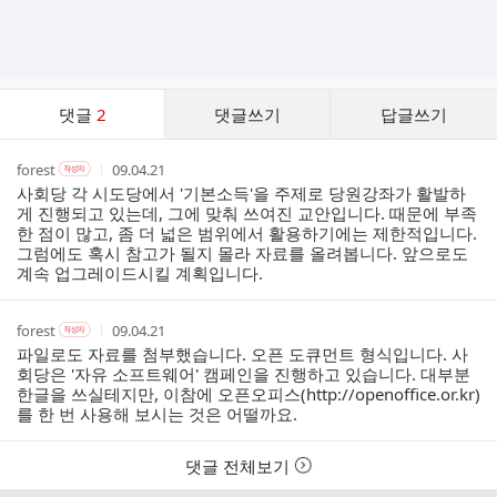
댓
댓글
2
댓글쓰기
답글쓰기
글
댓
작
작
작
forest
09.04.21
작
글
성
성
성
성
사회당 각 시도당에서 '기본소득'을 주제로 당원강좌가 활발하
리
자
자
시
자
게 진행되고 있는데, 그에 맞춰 쓰여진 교안입니다. 때문에 부족
스
본
간
한 점이 많고, 좀 더 넓은 범위에서 활용하기에는 제한적입니다.
인
트
그럼에도 혹시 참고가 될지 몰라 자료를 올려봅니다. 앞으로도
여
계속 업그레이드시킬 계획입니다.
부
작
작
작
forest
09.04.21
작
성
성
성
성
파일로도 자료를 첨부했습니다. 오픈 도큐먼트 형식입니다. 사
자
자
시
자
회당은 '자유 소프트웨어' 캠페인을 진행하고 있습니다. 대부분
본
간
한글을 쓰실테지만, 이참에 오픈오피스(
http://openoffice.or.kr
)
인
를 한 번 사용해 보시는 것은 어떨까요.
여
부
댓글 전체보기