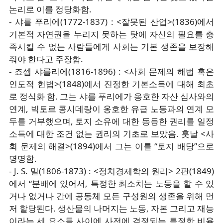
논리로 이를 정당화함.
- 샤를 푸리에(1772-1837) : <잘못된 산업>(1836)에서
기본적 자연권을 누리지 못하는 탓에 자신의 필요를 충
족시킬 수 없는 사람들에게 사회는 기본 생존을 보장해
줘야 한다고 주장함.
- 죠셉 샤를리에(1816-1896) : <사회 문제의 해법 혹은
인도적 헌법>(1848)에서 진정한 기본소득에 대해 최초
로 정식화 함. 그는 샤를 푸리에가 옹호한 자산 심사와의
연계, 빅토르 콩시데랑이 옹호한 유급 노동과의 연계 모
두를 거부했으며, 토지 소유에 대한 동등한 권리를 일정
소득에 대한 조건 없는 권리의 기초로 보았음. 훗날 <사
회 문제의 해결>(1894)에서 그는 이를 “토지 배당”으로
명명함.
- J. S. 밀(1806-1873) : <정치경제학의 원리> 2판(1849)
에서 “분배에 있어서, 특정한 최소치는 노동을 할 수 있
거나 없거나 간에 공동체 모든 구성원의 생존을 위해 먼
저 할당된다. 생산물의 나머지는 노동, 자본 그리고 재능
이라는 세 요소들 사이에 사전에 결정되는 특정한 비율