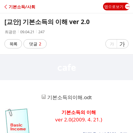
C
기본소득/사회
앱으로보기
A
[교안] 기본소득의 이해 ver 2.0
F
작
작
조
최광은
09.04.21
247
성
성
회
E
자
시
수
글
가
글
목록
댓글
2
가
간
자
자
크
크
기
기
크
작
게
게
기본소득의이해.odt
기본소득의 이해
ver 2.0(2009. 4. 21.)