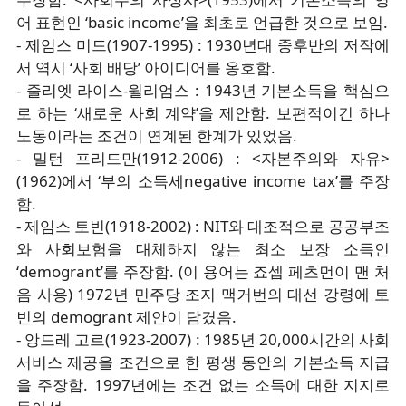
어 표현인 ‘basic income’을 최초로 언급한 것으로 보임.
- 제임스 미드(1907-1995) : 1930년대 중후반의 저작에
서 역시 ‘사회 배당’ 아이디어를 옹호함.
- 줄리엣 라이스-윌리엄스 : 1943년 기본소득을 핵심으
로 하는 ‘새로운 사회 계약’을 제안함. 보편적이긴 하나
노동이라는 조건이 연계된 한계가 있었음.
- 밀턴 프리드만(1912-2006) : <자본주의와 자유>
(1962)에서 ‘부의 소득세negative income tax’를 주장
함.
- 제임스 토빈(1918-2002) : NIT와 대조적으로 공공부조
와 사회보험을 대체하지 않는 최소 보장 소득인
‘demogrant’를 주장함. (이 용어는 죠셉 페츠먼이 맨 처
음 사용) 1972년 민주당 조지 맥거번의 대선 강령에 토
빈의 demogrant 제안이 담겼음.
- 앙드레 고르(1923-2007) : 1985년 20,000시간의 사회
서비스 제공을 조건으로 한 평생 동안의 기본소득 지급
을 주장함. 1997년에는 조건 없는 소득에 대한 지지로