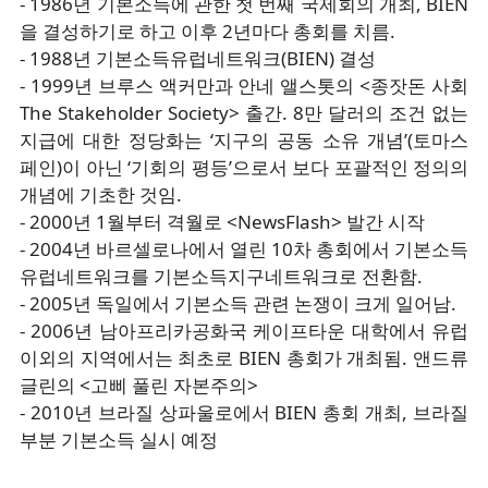
- 1986년 기본소득에 관한 첫 번째 국제회의 개최, BIEN
을 결성하기로 하고 이후 2년마다 총회를 치름.
- 1988년 기본소득유럽네트워크(BIEN) 결성
- 1999년 브루스 액커만과 안네 앨스톳의 <종잣돈 사회
The Stakeholder Society> 출간. 8만 달러의 조건 없는
지급에 대한 정당화는 ‘지구의 공동 소유 개념’(토마스
페인)이 아닌 ‘기회의 평등’으로서 보다 포괄적인 정의의
개념에 기초한 것임.
- 2000년 1월부터 격월로 <NewsFlash> 발간 시작
- 2004년 바르셀로나에서 열린 10차 총회에서 기본소득
유럽네트워크를 기본소득지구네트워크로 전환함.
- 2005년 독일에서 기본소득 관련 논쟁이 크게 일어남.
- 2006년 남아프리카공화국 케이프타운 대학에서 유럽
이외의 지역에서는 최초로 BIEN 총회가 개최됨. 앤드류
글린의 <고삐 풀린 자본주의>
- 2010년 브라질 상파울로에서 BIEN 총회 개최, 브라질
부분 기본소득 실시 예정