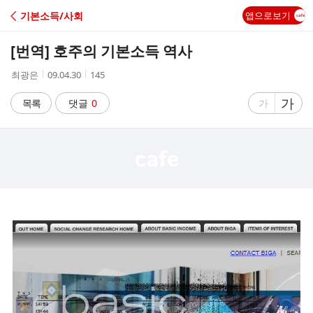
C
기본소득/사회
앱으로보기
A
[번역] 호주의 기본소득 역사
F
작
작
조
최광은
09.04.30
145
성
성
회
E
자
시
수
글
가
글
목록
댓글
0
가
간
자
자
크
크
기
기
크
작
게
게