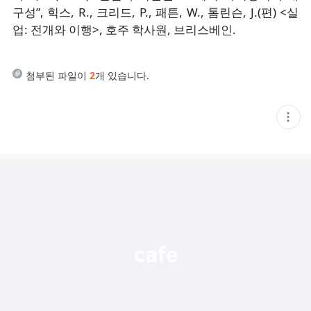
구성”, 힉스, R., 크리드, P., 패튼, W., 톰린슨, J.(편) <실
업: 전개와 이행>, 호주 학사원, 브리스베인.
첨부된 파일이
2
개 있습니다.
현
재
게
시
글
추
가
기
능
열
기