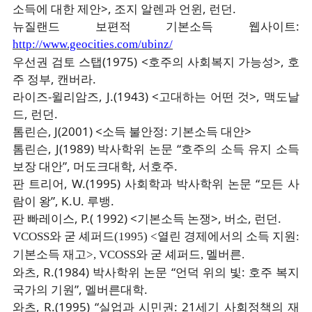
소득에 대한 제안>, 조지 알렌과 언윈, 런던.
뉴질랜드 보편적 기본소득 웹사이트:
http://www.geocities.com/ubinz/
우선권 검토 스탭(1975) <호주의 사회복지 가능성>, 호
주 정부, 캔버라.
라이즈-윌리암즈, J.(1943) <고대하는 어떤 것>, 맥도날
드, 런던.
톰린슨, J(2001) <소득 불안정: 기본소득 대안>
톰린슨, J(1989) 박사학위 논문 “호주의 소득 유지 소득
보장 대안”, 머도크대학, 서호주.
판 트리어, W.(1995) 사회학과 박사학위 논문 “모든 사
람이 왕”, K.U. 루뱅.
판 빠레이스, P.( 1992) <기본소득 논쟁>, 버소, 런던.
VCOSS와 굳 셰퍼드(1995) <열린 경제에서의 소득 지원:
기본소득 재고>, VCOSS와 굳 셰퍼드, 멜버른.
와츠, R.(1984) 박사학위 논문 “언덕 위의 빛: 호주 복지
국가의 기원”, 멜버른대학.
와츠, R.(1995) “실업과 시민권: 21세기 사회정책의 재