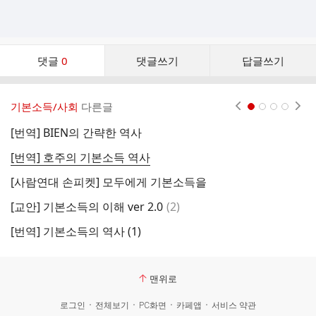
댓
댓글
0
댓글쓰기
답글쓰기
글
댓
글
기본소득/사회
다른글
현재페이지 1
2
3
4
리
스
[번역] BIEN의 간략한 역사
[
트
[번역] 호주의 기본소득 역사
기
[사람연대 손피켓] 모두에게 기본소득을
댓
[교안] 기본소득의 이해 ver 2.0
(
2
)
글
[번역] 기본소득의 역사 (1)
즉
맨위로
로그인
전체보기
PC화면
카페앱
서비스 약관