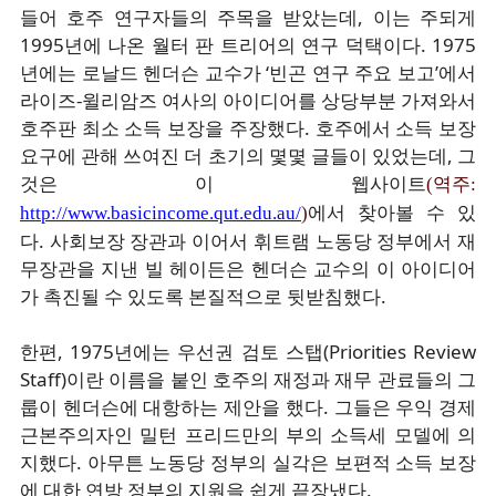
들어 호주 연구자들의 주목을 받았는데, 이는 주되게
1995년에 나온 월터 판 트리어의 연구 덕택이다. 1975
년에는 로날드 헨더슨 교수가 ‘빈곤 연구 주요 보고’에서
라이즈-윌리암즈 여사의 아이디어를 상당부분 가져와서
호주판 최소 소득 보장을 주장했다. 호주에서 소득 보장
요구에 관해 쓰여진 더 초기의 몇몇 글들이 있었는데, 그
것은 이 웹사이트
(역주:
에서 찾아볼 수 있
http://www.basicincome.qut.edu.au/
)
다. 사회보장 장관과 이어서 휘트램 노동당 정부에서 재
무장관을 지낸 빌 헤이든은 헨더슨 교수의 이 아이디어
가 촉진될 수 있도록 본질적으로 뒷받침했다.
한편, 1975년에는 우선권 검토 스탭(Priorities Review
Staff)이란 이름을 붙인 호주의 재정과 재무 관료들의 그
룹이 헨더슨에 대항하는 제안을 했다. 그들은 우익 경제
근본주의자인 밀턴 프리드만의 부의 소득세 모델에 의
지했다. 아무튼 노동당 정부의 실각은 보편적 소득 보장
에 대한 연방 정부의 지원을 쉽게 끝장냈다.