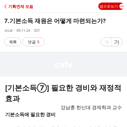
C
기획연재 모음
앱으로보기
A
7.기본소득 재원은 어떻게 마련되는가?
F
작
작
조
stcat
09.11.24
337
성
성
회
E
자
시
수
글
가
글
목록
댓글
5
가
간
자
자
크
크
기
기
크
작
게
게
[기본소득⑦] 필요한 경비와 재정적
효과
강남훈 한신대 경제학과 교수
기본소득에 필요한 경비