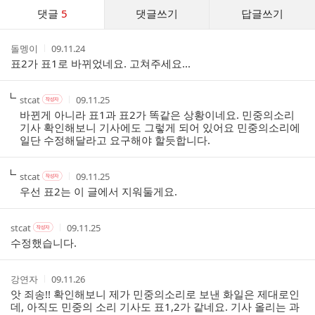
댓
댓글
5
댓글쓰기
답글쓰기
글
댓
작
작
돌멩이
09.11.24
글
성
성
표2가 표1로 바뀌었네요. 고쳐주세요...
리
자
시
스
간
트
작
작
작
stcat
09.11.25
작
성
성
성
성
바뀐게 아니라 표1과 표2가 똑같은 상황이네요. 민중의소리
자
자
시
자
기사 확인해보니 기사에도 그렇게 되어 있어요 민중의소리에
본
간
일단 수정해달라고 요구해야 할듯합니다.
인
여
부
작
작
작
stcat
09.11.25
작
성
성
성
성
우선 표2는 이 글에서 지워둘게요.
자
자
시
자
본
간
인
작
작
작
stcat
09.11.25
작
여
성
성
성
성
수정했습니다.
부
자
자
시
자
본
간
인
작
작
강연자
09.11.26
여
성
성
앗 죄송!! 확인해보니 제가 민중의소리로 보낸 화일은 제대로인
부
자
시
데, 아직도 민중의 소리 기사도 표1,2가 같네요. 기사 올리는 과
간