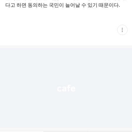
다고 하면 동의하는 국민이 늘어날 수 있기 때문이다.
현
재
게
시
글
추
가
기
능
열
기