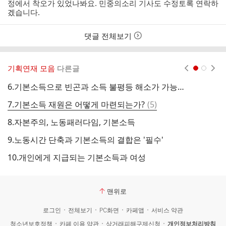
정에서 착오가 있었나봐요. 민중의소리 기사도 수정토록 연락하
겠습니다.
댓글 전체보기
기획연재 모음
다른글
현재페이지 1
2
6.기본소득으로 빈곤과 소득 불평등 해소가 가능한가?
1
댓
7.기본소득 재원은 어떻게 마련되는가?
(
5
)
글
8.자본주의, 노동패러다임, 기본소득
9.노동시간 단축과 기본소득의 결합은 '필수'
10.개인에게 지급되는 기본소득과 여성
맨위로
로그인
전체보기
PC화면
카페앱
서비스 약관
청소년보호정책
카페 이용 약관
상거래피해구제신청
개인정보처리방침