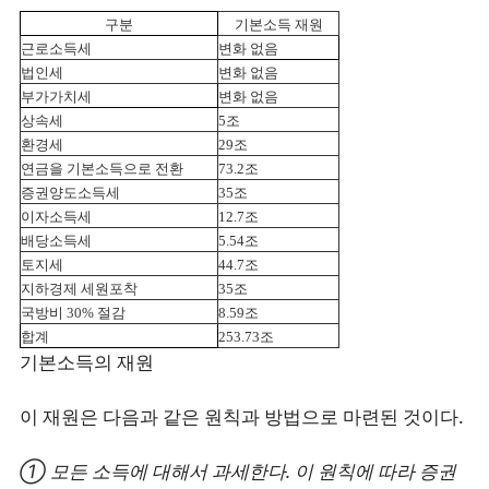
구분
기본소득 재원
근로소득세
변화 없음
법인세
변화 없음
부가가치세
변화 없음
상속세
5조
환경세
29조
연금을 기본소득으로 전환
73.2조
증권양도소득세
35조
이자소득세
12.7조
배당소득세
5.54조
토지세
44.7조
지하경제 세원포착
35조
국방비 30% 절감
8.59조
합계
253.73조
기본소득의 재원
이 재원은 다음과 같은 원칙과 방법으로 마련된 것이다.
① 모든 소득에 대해서 과세한다. 이 원칙에 따라 증권