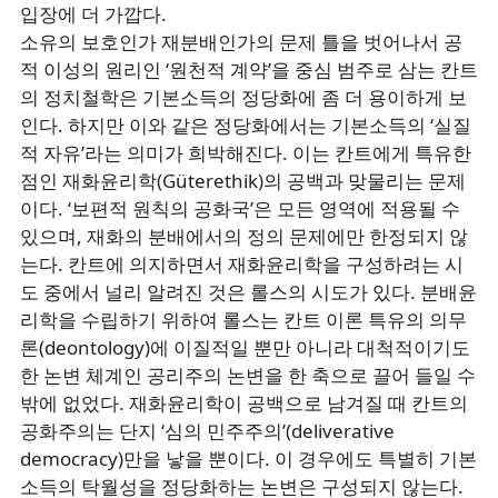
입장에 더 가깝다.
소유의 보호인가 재분배인가의 문제 틀을 벗어나서 공
적 이성의 원리인 ‘원천적 계약’을 중심 범주로 삼는 칸트
의 정치철학은 기본소득의 정당화에 좀 더 용이하게 보
인다. 하지만 이와 같은 정당화에서는 기본소득의 ‘실질
적 자유’라는 의미가 희박해진다. 이는 칸트에게 특유한
점인 재화윤리학(Güterethik)의 공백과 맞물리는 문제
이다. ‘보편적 원칙의 공화국’은 모든 영역에 적용될 수
있으며, 재화의 분배에서의 정의 문제에만 한정되지 않
는다. 칸트에 의지하면서 재화윤리학을 구성하려는 시
도 중에서 널리 알려진 것은 롤스의 시도가 있다. 분배윤
리학을 수립하기 위하여 롤스는 칸트 이론 특유의 의무
론(deontology)에 이질적일 뿐만 아니라 대척적이기도
한 논변 체계인 공리주의 논변을 한 축으로 끌어 들일 수
밖에 없었다. 재화윤리학이 공백으로 남겨질 때 칸트의
공화주의는 단지 ‘심의 민주주의’(deliverative
democracy)만을 낳을 뿐이다. 이 경우에도 특별히 기본
소득의 탁월성을 정당화하는 논변은 구성되지 않는다.