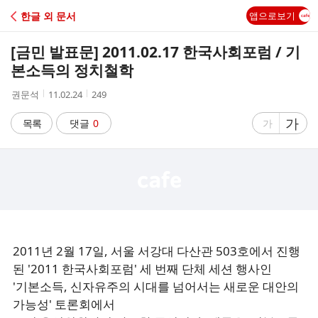
C
한글 외 문서
앱으로보기
A
[금민 발표문] 2011.02.17 한국사회포럼 / 기
F
본소득의 정치철학
작
작
조
권문석
11.02.24
249
E
성
성
회
자
시
수
글
가
글
목록
댓글
0
가
간
자
자
크
크
기
기
크
작
게
게
2011년 2월 17일, 서울 서강대 다산관 503호에서 진행
된 '2011 한국사회포럼' 세 번째 단체 세션 행사인
'기본소득, 신자유주의 시대를 넘어서는 새로운 대안의
가능성' 토론회에서