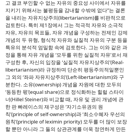
고 결코 부인할 수 없는 자유의 중요성 사이에서 자유를
지키기 위해서는 불평등을 감내할 수밖에 없다”는 결론
을 내리는 자유지상주의(libertarianism)를 비판적으로
검토한다. 특히 제1장에서 그는 적극적 자유와 소극적
자유, 자유의 목표들, 자유 개념을 구성하는 전제인 강제
개념의 두 유형, 형식적 자유와 실질적 자유의 구분 등을
특유의 분석적 엄밀함 속에 검토한다. 그는 이와 같은 과
정을 통해 자유 개념을 ‘모두를 위한 실질적 자유’로서 재
구성한 후, 자신의 입장을 ‘실질적 자유지상주의’(Real-
libertarianism)라 규정하며 단순히 평등주의적일뿐인
그 외의 ‘좌파 자유지상주의’(Left-libertarianism)와 구
분한다. 소유(ownership) 개념을 자원에 대한 모두의
‘동등한 몫’(equal share)으로 정식화하는 힐럴 스타이
너(Hillel Steiner)와 비교할 때, 자유 및 권리 개념에 관
한 판 빠레이스의 재구성은 ‘자기소유권의 원
칙’(principle of self-ownership)과 ‘최소수혜자 우선의
원칙’(principle of leximin priority) 모두를 더 많이 보장
할 뿐만 아니라 그 둘의 상관관계를 더욱 정연하게 만든