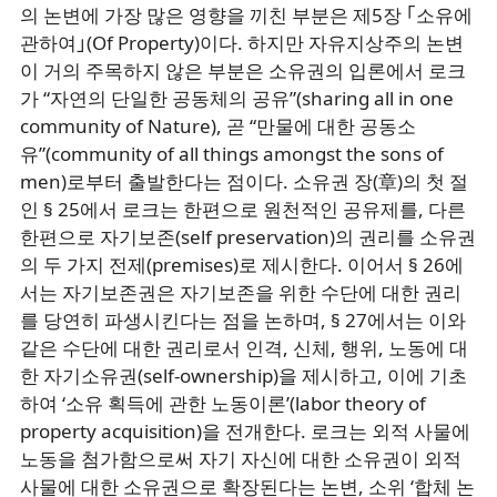
의 논변에 가장 많은 영향을 끼친 부분은 제5장 ｢소유에
관하여｣(Of Property)이다. 하지만 자유지상주의 논변
이 거의 주목하지 않은 부분은 소유권의 입론에서 로크
가 “자연의 단일한 공동체의 공유”(sharing all in one
community of Nature), 곧 “만물에 대한 공동소
유”(community of all things amongst the sons of
men)로부터 출발한다는 점이다. 소유권 장(章)의 첫 절
인 § 25에서 로크는 한편으로 원천적인 공유제를, 다른
한편으로 자기보존(self preservation)의 권리를 소유권
의 두 가지 전제(premises)로 제시한다. 이어서 § 26에
서는 자기보존권은 자기보존을 위한 수단에 대한 권리
를 당연히 파생시킨다는 점을 논하며, § 27에서는 이와
같은 수단에 대한 권리로서 인격, 신체, 행위, 노동에 대
한 자기소유권(self-ownership)을 제시하고, 이에 기초
하여 ‘소유 획득에 관한 노동이론’(labor theory of
property acquisition)을 전개한다. 로크는 외적 사물에
노동을 첨가함으로써 자기 자신에 대한 소유권이 외적
사물에 대한 소유권으로 확장된다는 논변, 소위 ‘합체 논