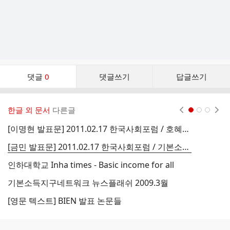
댓
댓글
0
댓글쓰기
답글쓰기
글
댓
글
한글 외 문서
다른글
현재페이지 1
2
3
리
스
[이명현 발표문] 2011.02.17 한국사회포럼 / 호혜성(Reciprocity)과 기본소득
트
[금민 발표문] 2011.02.17 한국사회포럼 / 기본소득의 정치철학
인하대학교 Inha times - Basic income for all
[
기본소득지구네트워크 뉴스플래쉬 2009.3월
[영문 텍스트] BIEN 발표 논문들
[