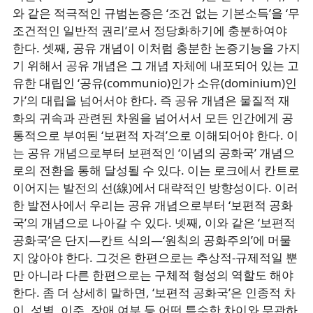
와 같은 적극적인 규범논증은 ‘조건 없는 기본소득’을 ‘무
조건적인 일반적 권리’로서 정당화하기에 충분하여야
한다. 셋째, 공유 개념이 이처럼 충분한 논증기능을 가지
기 위해서 공유 개념은 그 개념 자체에 내포되어 있는 고
유한 대립인 ‘공유(communio)인가 소유(dominium)인
가’의 대립을 넘어서야 한다. 즉 공유 개념은 물질적 재
화의 귀속과 관련된 차원을 넘어서서 모든 인간에게 공
통적으로 부여된 ‘보편적 자격’으로 이해되어야 한다. 이
는 공유 개념으로부터 보편적인 ‘이념의 공화국’ 개념으
로의 전환을 통해 달성될 수 있다. 이는 로크에서 칸트로
이어지는 발전의 선(線)에서 대략적인 방향성이다. 이러
한 발전사에서 우리는 공유 개념으로부터 ‘보편적 공화
국’의 개념으로 나아갈 수 있다. 넷째, 이와 같은 ‘보편적
공화국’은 단지―칸트 식의―‘원칙의 공화주의’에 머물
지 않아야 한다. 그것은 한편으로는 추상적-규제적일 뿐
만 아니라 다른 한편으로는 구체적 형성의 역할도 해야
한다. 좀 더 상세히 말하면, ‘보편적 공화국’은 인종적 차
이, 성별, 이주, 장애 여부 등 어떤 특수한 차이와 무관하