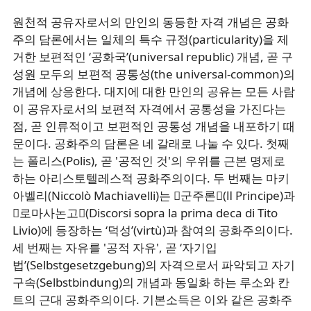
원천적 공유자로서의 만인의 동등한 자격 개념은 공화
주의 담론에서는 일체의 특수 규정(particularity)을 제
거한 보편적인 ‘공화국’(universal republic) 개념, 곧 구
성원 모두의 보편적 공통성(the universal-common)의
개념에 상응한다. 대지에 대한 만인의 공유는 모든 사람
이 공유자로서의 보편적 자격에서 공통성을 가진다는
점, 곧 인류적이고 보편적인 공통성 개념을 내포하기 때
문이다. 공화주의 담론은 네 갈래로 나눌 수 있다. 첫째
는 폴리스(Polis), 곧 '공적인 것'의 우위를 근본 명제로
하는 아리스토텔레스적 공화주의이다. 두 번째는 마키
아벨리(Niccolò Machiavelli)는 󰡔군주론󰡕(Ⅱ Principe)과
󰡔로마사논고󰡕(Discorsi sopra la prima deca di Tito
Livio)에 등장하는 ‘덕성’(virtù)과 참여의 공화주의이다.
세 번째는 자유를 '공적 자유', 곧 ‘자기입
법’(Selbstgesetzgebung)의 자격으로서 파악되고 자기
구속(Selbstbindung)의 개념과 동일화 하는 루소와 칸
트의 근대 공화주의이다. 기본소득은 이와 같은 공화주