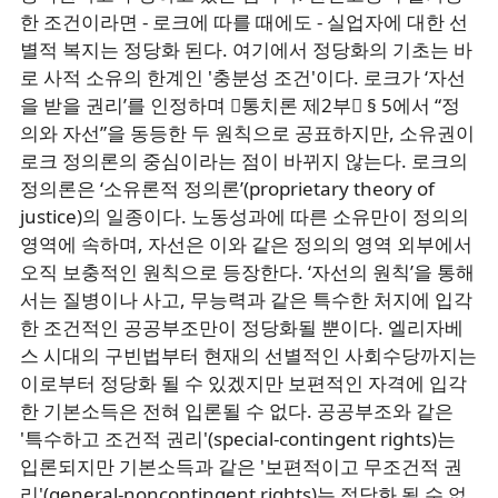
한 조건이라면 - 로크에 따를 때에도 - 실업자에 대한 선
별적 복지는 정당화 된다. 여기에서 정당화의 기초는 바
로 사적 소유의 한계인 '충분성 조건'이다. 로크가 ‘자선
을 받을 권리’를 인정하며 󰡔통치론 제2부󰡕 § 5에서 “정
의와 자선”을 동등한 두 원칙으로 공표하지만, 소유권이
로크 정의론의 중심이라는 점이 바뀌지 않는다. 로크의
정의론은 ‘소유론적 정의론’(proprietary theory of
justice)의 일종이다. 노동성과에 따른 소유만이 정의의
영역에 속하며, 자선은 이와 같은 정의의 영역 외부에서
오직 보충적인 원칙으로 등장한다. ‘자선의 원칙’을 통해
서는 질병이나 사고, 무능력과 같은 특수한 처지에 입각
한 조건적인 공공부조만이 정당화될 뿐이다. 엘리자베
스 시대의 구빈법부터 현재의 선별적인 사회수당까지는
이로부터 정당화 될 수 있겠지만 보편적인 자격에 입각
한 기본소득은 전혀 입론될 수 없다. 공공부조와 같은
'특수하고 조건적 권리'(special-contingent rights)는
입론되지만 기본소득과 같은 '보편적이고 무조건적 권
리'(general-noncontingent rights)는 정당화 될 수 없