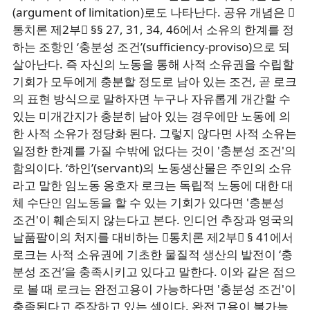
(argument of limitation)로도 나타난다. 공유 개념은 󰡔
통치론 제2부󰡕 §§ 27, 31, 34, 46에서 소유의 한계를 정
하는 조항인 ‘충분성 조건’(sufficiency-proviso)으로 되
살아난다. 즉 자신의 노동을 통해 사적 소유권을 수립할
기회가 모두에게 충분할 정도로 남아 있는 조건, 곧 로크
의 표현 방식으로 말하자면 누구나 자유롭게 개간할 수
있는 미개간지가 충분히 남아 있는 경우에만 노동에 의
한 사적 소유가 정당화 된다. 그렇지 않다면 사적 소유는
일정한 한계를 가질 수밖에 없다는 것이 '충분성 조건'의
함의이다. ‘하인’(servant)의 노동생산물은 주인의 소유
라고 말한 임노동 옹호자 로크는 독립적 노동에 대한 대
체 수단인 임노동을 할 수 있는 기회가 있다면 '충분성
조건'이 훼손되지 않는다고 본다. 인디언 추장과 영국의
날품팔이의 처지를 대비하는 󰡔통치론 제2부󰡕 § 41에서
로크는 사적 소유권에 기초한 물질적 생산의 발전이 ‘충
분성 조건’을 충족시키고 있다고 말한다. 이와 같은 점으
로 볼 때 로크는 완전고용이 가능하다면 '충분성 조건'이
충족된다고 주장하고 있는 셈이다. 완전고용이 불가능