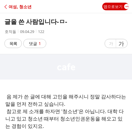
C
여성, 청소년
앱으로보기
A
글을 쓴 사람입니다-ㅁ-
F
작
작
조
호적돌
09.04.29
122
성
성
회
E
자
시
수
글
가
글
목록
댓글
1
가
간
자
자
크
크
기
기
크
작
게
게
음 제가 쓴 글에 대해 고민을 해주시니 정말 감사하다는
말을 먼저 전하고 싶습니다.
참고로 제 소개를 하자면 '청소년'은 아닙니다. 대학 다
니고 있고 청소년 때부터 청소년인권운동을 해오고 있
는 경험이 있지요.