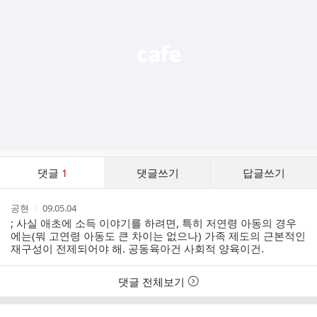
열
기
댓
댓글
1
댓글쓰기
답글쓰기
글
댓
작
작
공현
09.05.04
글
성
성
; 사실 애초에 소득 이야기를 하려면, 특히 저연령 아동의 경우
리
자
시
에는(뭐 고연령 아동도 큰 차이는 없으나) 가족 제도의 근본적인
스
간
재구성이 전제되어야 해. 공동육아건 사회적 양육이건.
트
댓글 전체보기