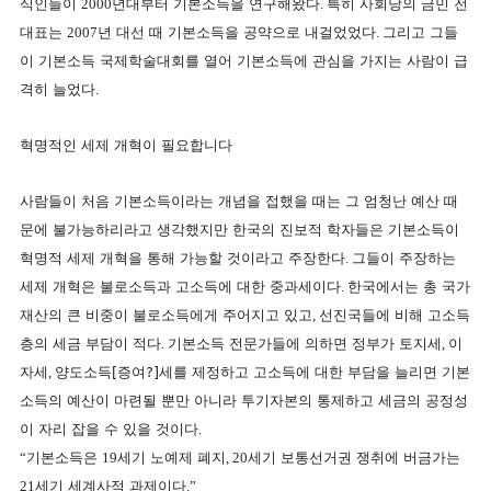
식인들이
2000
년대부터 기본소득을 연구해왔다
.
특히 사회당의 금민 전
대표는
2007
년 대선 때 기본소득을 공약으로 내걸었었다
.
그리고 그들
이 기본소득 국제학술대회를 열어 기본소득에 관심을 가지는 사람이 급
격히 늘었다
.
혁명적인 세제 개혁이 필요합니다
사람들이 처음 기본소득이라는 개념을 접했을 때는 그 엄청난 예산 때
문에 불가능하리라고 생각했지만 한국의 진보적 학자들은 기본소득이
혁명적 세제 개혁을 통해 가능할 것이라고 주장한다
.
그들이 주장하는
세제 개혁은 불로소득과 고소득에 대한 중과세이다
.
한국에서는 총 국가
재산의 큰 비중이 불로소득에게 주어지고 있고
,
선진국들에 비해 고소득
층의 세금 부담이 적다
.
기본소득 전문가들에 의하면 정부가 토지세
,
이
자세
,
양도소득[증여?]세를 제정하고 고소득에 대한 부담을 늘리면 기본
소득의 예산이 마련될 뿐만 아니라 투기자본의 통제하고 세금의 공정성
이 자리 잡을 수 있을 것이다
.
“
기본소득은
19
세기 노예제 폐지
, 20
세기 보통선거권 쟁취에 버금가는
21
세기 세계사적 과제이다
.”