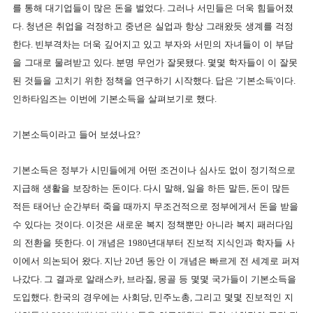
를 통해 대기업들이 많은 돈을 벌었다
.
그러나 서민들은 더욱 힘들어졌
다
.
청년은 취업을 걱정하고 중년은 실업과 항상 그래왔듯 생계를 걱정
한다
.
빈부격차는 더욱 깊어지고 있고 부자와 서민의 자녀들이 이 부담
을 그대로 물려받고 있다
.
분명 무언가 잘못됐다
.
몇몇 학자들이 이 잘못
된 것들을 고치기 위한 정책을 연구하기 시작했다
.
답은
'
기본소득
'
이다
.
인하타임즈는 이번에 기본소득을 살펴보기로 했다
.
기본소득이라고 들어 보셨나요
?
기본소득은 정부가 시민들에게 어떤 조건이나 심사도 없이 정기적으로
지급해 생활을 보장하는 돈이다
.
다시 말해
,
일을 하든 말든
,
돈이 많든
적든 태어난 순간부터 죽을 때까지 무조건적으로 정부에게서 돈을 받을
수 있다는 것이다
.
이것은 새로운 복지 정책뿐만 아니라 복지 패러다임
의 전환을 뜻한다
.
이 개념은
1980
년대부터 진보적 지식인과 학자들 사
이에서 의논되어 왔다
.
지난
20
년 동안 이 개념은 빠르게 전 세계로 퍼져
나갔다
.
그 결과로 알래스카
,
브라질
,
몽골 등 몇몇 국가들이 기본소득을
도입했다
.
한국의 경우에는 사회당
,
민주노총
,
그리고 몇몇 진보적인 지