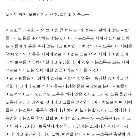
노예제 폐지
,
보통선거권 쟁취
,
그리고 기본소득
기본소득에 대한 가장 큰 비판 중 하나는
"
왜 정부가 일하지 않는 사람
들에게도 돈을 줘야 하느냐
"
는 것이다
.
기본소득은 사회가 실제로 일하
는 자들에게 돈을 주지 않는다고 반박한다
.
여성의 가사노동이나 사람들
[장애인?]의 지출을 사회적으로 의미있는 일로 여겨 사회가 이런 일에
대해 보수를 지급해야 한다고 주장한다
.
이 경우 기본소득은 모든 사회
적으로 의미있는 일에 대한 임금이라는 의미를 가진다
.
어떤 사람들은 이 정책의 결과로 자발적 실업률이 증가할 것이라고 생
각한다
.
그러나 진보적 학자들은 이것을 좋은 현상으로 본다
.
사람들이
비도덕적이고 비인간적인 노동을 하지 않을 것이고 그러면 노동 환경과
노동자 권리가 개선될 것이라고 그들은 생각한다
.
마지막으로 어떤 사람
들은 기본소득이 훌륭한 생각이긴 하지만 불가능할 것이라고 생각한다
.
유명한 기본소득 학자 필립 판 빠레이스 교수는
“
기본소득은
19
세기 노
예제 폐지
, 20
세기 보통선거권 쟁취에 버금가는
21
세기 세계사적 과제
이다
”
라고 주장한다
.
다시 말해
,
편견을 넘어서면 기본소득은 충분히 가