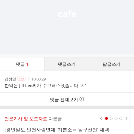
댓
댓글
1
댓글쓰기
답글쓰기
글
댓
작
작
작
김성일
10.03.29
작
글
성
성
성
성
한역은 Jill Lee씨가 수고해주셨습니다 'ㅅ'
리
자
자
시
자
스
본
간
인
트
댓글 전체보기
여
부
언론기사 및 보도자료
다른글
현재페이지 1
2
3
4
[경인일보]인천사람연대 '기본소득 남구선언' 채택