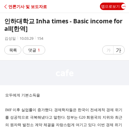
C
언론기사 및 보도자료
앱으로보기
A
인하대학교 Inha times - Basic income for
F
all[한역]
작
작
조
김성일
10.03.29
154
E
성
성
회
자
시
수
글
가
글
목록
댓글
1
가
간
자
자
크
크
기
기
크
작
게
게
모두에게 기본소득을
IMF
이후 실업률이 증가했다
.
경제학자들은 한국이 전세계적 경제 위기
를 성공적으로 극복해냈다고 말한다
.
정부는
G20
회원국의 지위와 최근
의 원자력 발전소 계약 체결을 자랑스럽게 여기고 있다
.
이번 경제 위기