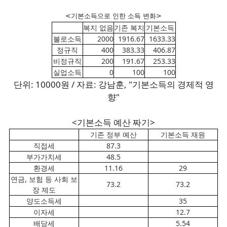
<기본소득으로 인한 소득 변화>
복지 없음
기존 복지
기본소득
불로소득
2000
1916.67
1633.33
정규직
400
383.33
406.87
비정규직
200
191.67
253.33
실업소득
0
100
100
단위: 10000원 / 자료: 강남훈, "기본소득의 경제적 영
향"
<기본소득 예산 짜기>
기존 정부 예산
기본소득 재원
직접세
87.3
부가가치세
48.5
환경세
11.16
29
연금, 보험 등 사회 보
73.2
73.2
장 제도
양도소득세
35
이자세
12.7
배당세
5.54