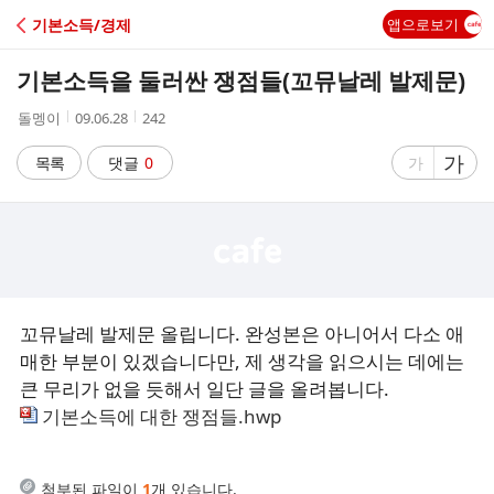
C
기본소득/경제
앱으로보기
A
기본소득을 둘러싼 쟁점들(꼬뮤날레 발제문)
F
작
작
조
돌멩이
09.06.28
242
성
성
회
E
자
시
수
글
가
글
목록
댓글
0
가
간
자
자
크
크
기
기
크
작
게
게
꼬뮤날레 발제문 올립니다. 완성본은 아니어서 다소 애
매한 부분이 있겠습니다만, 제 생각을 읽으시는 데에는
큰 무리가 없을 듯해서 일단 글을 올려봅니다.
기본소득에 대한 쟁점들.hwp
첨부된 파일이
1
개 있습니다.