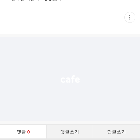
현
재
게
시
글
추
가
기
능
열
기
댓
댓글
0
댓글쓰기
답글쓰기
글