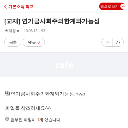
C
기본소득 학교
앱으로보기
A
[교재] 연기금사회주의한계와가능성
F
작
작
조
★혜정★
10.08.13
93
성
성
회
E
자
시
수
글
가
글
목록
댓글
0
가
간
자
자
크
크
기
기
크
작
게
게
연기금사회주의한계와가능성.hwp
파일을 참조하세요^^
첨부된 파일이
1
개 있습니다.