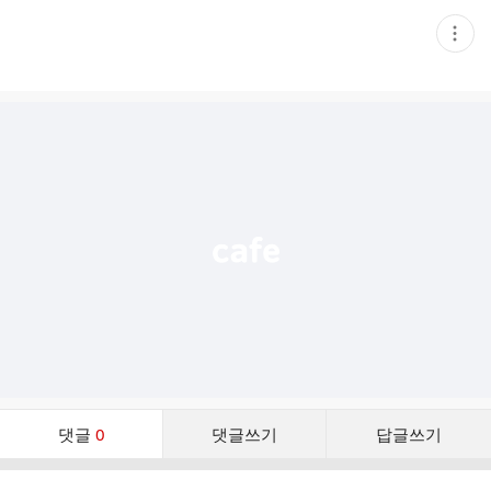
현
재
게
시
글
추
가
기
능
열
기
댓
댓글
0
댓글쓰기
답글쓰기
글
댓