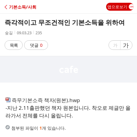
C
기본소득/사회
앱으로보기
A
즉각적이고 무조건적인 기본소득을 위하여
F
작
작
조
숲길
09.03.23
235
성
성
회
E
자
시
수
글
가
글
목록
댓글
0
가
간
자
자
크
크
기
기
크
작
게
게
즉무기본소즉 책자(원본).hwp
-지난 2.11출판했던 책자 원본입니다. 착오로 제글만 올
라가서 전체를 다시 올립니다.
첨부된 파일이
1
개 있습니다.