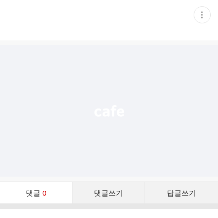
현
재
게
시
글
추
가
기
능
열
기
댓
댓글
0
댓글쓰기
답글쓰기
글
댓