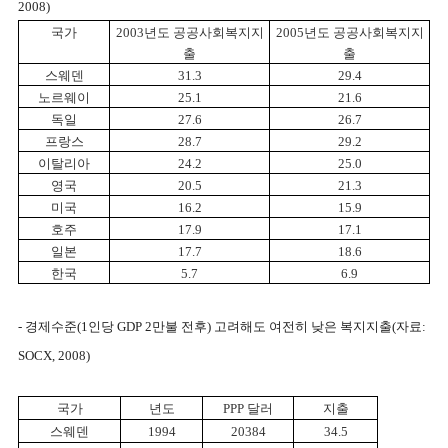
2008)
국가
2003년도 공공사회복지지
2005년도 공공사회복지지
출
출
스웨덴
31.3
29.4
노르웨이
25.1
21.6
독일
27.6
26.7
프랑스
28.7
29.2
이탈리아
24.2
25.0
영국
20.5
21.3
미국
16.2
15.9
호주
17.9
17.1
일본
17.7
18.6
한국
5.7
6.9
- 경제수준(1인당 GDP 2만불 전후) 고려해도 여전히 낮은 복지지출(자료:
SOCX, 2008)
국가
년도
PPP 달러
지출
스웨덴
1994
20384
34.5