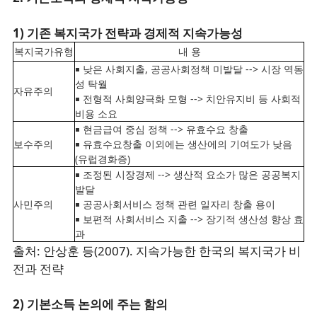
1) 기존 복지국가 전략과 경제적 지속가능성
복지국가유형
내 용
￭ 낮은 사회지출, 공공사회정책 미발달 --> 시장 역동
성 탁월
자유주의
￭ 전형적 사회양극화 모형 --> 치안유지비 등 사회적
비용 소요
￭ 현금급여 중심 정책 --> 유효수요 창출
보수주의
￭ 유효수요창출 이외에는 생산에의 기여도가 낮음
(유럽경화증)
￭ 조정된 시장경제 --> 생산적 요소가 많은 공공복지
발달
사민주의
￭ 공공사회서비스 정책 관련 일자리 창출 용이
￭ 보편적 사회서비스 지출 --> 장기적 생산성 향상 효
과
출처: 안상훈 등(2007). 지속가능한 한국의 복지국가 비
전과 전략
2) 기본소득 논의에 주는 함의