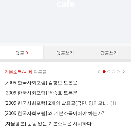
댓
댓글
0
댓글쓰기
답글쓰기
글
댓
글
기본소득/사회
다른글
현재페이지 1
2
3
4
리
스
[2009 한국사회포럼] 김창보 토론문
기
트
[2009 한국사회포럼] 백승호 토론문
사
댓
[2009 한국사회포럼] 2개의 발표글(금민, 양의모)에 대한 곽노완의 논평
(
1
)
[
글
[2009 한국사회포럼] 왜 기본소득이어야 하는가?
[
[자율평론] 운동 없는 기본소득은 시시하다
코