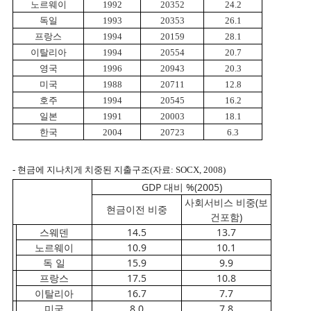
노르웨이
1992
20352
24.2
독일
1993
20353
26.1
프랑스
1994
20159
28.1
이탈리아
1994
20554
20.7
영국
1996
20943
20.3
미국
1988
20711
12.8
호주
1994
20545
16.2
일본
1991
20003
18.1
한국
2004
20723
6.3
- 현금에 지나치게 치중된 지출구조(자료: SOCX, 2008)
GDP 대비 %(2005)
사회서비스 비중(보
현금이전 비중
건포함)
스웨덴
14.5
13.7
노르웨이
10.9
10.1
독 일
15.9
9.9
프랑스
17.5
10.8
이탈리아
16.7
7.7
미국
8.0
7.8