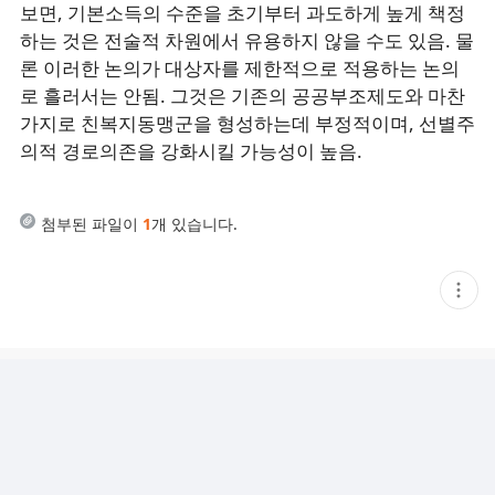
보면, 기본소득의 수준을 초기부터 과도하게 높게 책정
하는 것은 전술적 차원에서 유용하지 않을 수도 있음. 물
론 이러한 논의가 대상자를 제한적으로 적용하는 논의
로 흘러서는 안됨. 그것은 기존의 공공부조제도와 마찬
가지로 친복지동맹군을 형성하는데 부정적이며, 선별주
의적 경로의존을 강화시킬 가능성이 높음.
첨부된 파일이
1
개 있습니다.
현
재
게
시
글
추
가
기
능
열
기