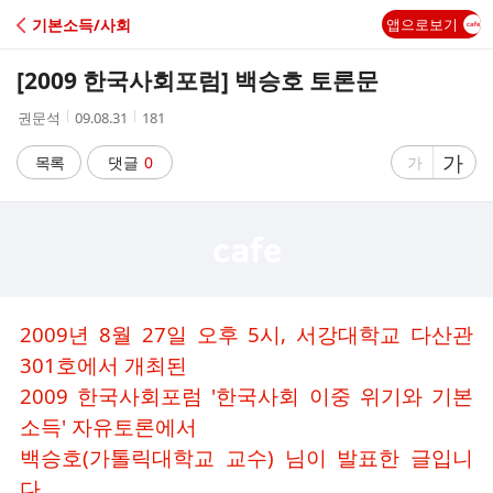
C
기본소득/사회
앱으로보기
A
[2009 한국사회포럼] 백승호 토론문
F
작
작
조
권문석
09.08.31
181
성
성
회
E
자
시
수
글
가
글
목록
댓글
0
가
간
자
자
크
크
기
기
크
작
게
게
2009년 8월 27일 오후 5시, 서강대학교 다산관
301호에서 개최된
2009 한국사회포럼 '한국사회 이중 위기와 기본
소득' 자유토론에서
백승호(가톨릭대학교 교수) 님이 발표한 글입니
다.