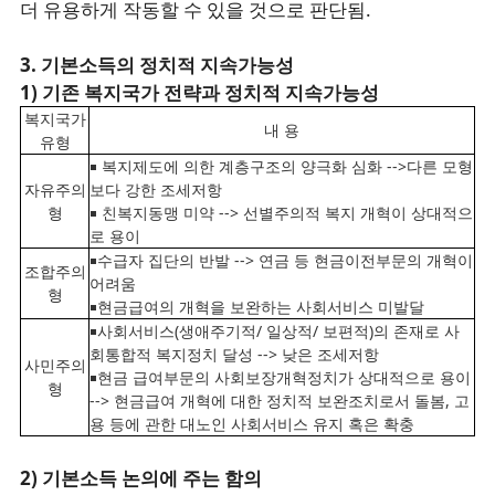
더 유용하게 작동할 수 있을 것으로 판단됨.
3. 기본소득의 정치적 지속가능성
1) 기존 복지국가 전략과 정치적 지속가능성
복지국가
내 용
유형
￭ 복지제도에 의한 계층구조의 양극화 심화 -->다른 모형
자유주의
보다 강한 조세저항
형
￭ 친복지동맹 미약 --> 선별주의적 복지 개혁이 상대적으
로 용이
￭수급자 집단의 반발 --> 연금 등 현금이전부문의 개혁이
조합주의
어려움
형
￭현금급여의 개혁을 보완하는 사회서비스 미발달
￭사회서비스(생애주기적/ 일상적/ 보편적)의 존재로 사
회통합적 복지정치 달성 --> 낮은 조세저항
사민주의
￭현금 급여부문의 사회보장개혁정치가 상대적으로 용이
형
--> 현금급여 개혁에 대한 정치적 보완조치로서 돌봄, 고
용 등에 관한 대노인 사회서비스 유지 혹은 확충
2) 기본소득 논의에 주는 함의