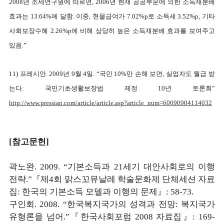
2008년 조세연구원에 따르면, 2006년 현재 공공부문에 의한 소득재분배
효과는 13.64%에 달함. 이중, 현물급여가 7.02%p로 소득세 3.52%p, 기타
사회보장수혜 2.26%p에 비해 상당히 높은 소득재분배 효과를 보여주고
있음.”
11) 프레시안. 2009년 9월 4일. “국민 10%만 손해 보면, 실업자도 월급 받
는다: 국민기초생활보장법 제정 10년 토론회”
http://www.pressian.com/article/article.asp?article_num=60090904114032
[참고문헌]
곽노완. 2009. “기본소득과 21세기 대안사회로의 이행
전략.”『제4회 맑스꼬뮤날레 학술문화제 단체세션 자료
집: 한국의 기본소득 모델과 이행의 문제』: 58-73.
구인회. 2008. “한국복지국가의 성격과 전망: 복지국가
유형론을 넘어.”『한국사회포럼 2008 자료집』: 169-