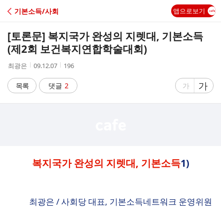
C
기본소득/사회
앱으로보기
A
[토론문] 복지국가 완성의 지렛대, 기본소득
F
(제2회 보건복지연합학술대회)
작
작
조
최광은
09.12.07
196
E
성
성
회
자
시
수
글
가
글
목록
댓글
2
가
간
자
자
크
크
기
기
크
작
게
게
복지국가 완성의 지렛대, 기본소득
1)
최광은 / 사회당 대표, 기본소득네트워크 운영위원