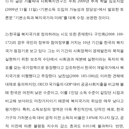
1) 이 글은 가톨릭대 사회복지연구소 주최 2009년 추계 학술 심포지엄
(2009년 11월 11일) <기본소득 도입의 가능성과 정당성>에서 발표한 토
론문 “기본소득과 복지국가의 미래”를 대폭 수정․보완한 것이다.
2) 한국을 복지국가로 정의하려는 시도 또한 존재한다. 구인회(2008: 169-
172)의 경우 국민의 정부와 참여정부를 거치는 10년 기간을 한국의 복지
국가 등장기로 보고 있다. 그는 이 기간의 사회정책이 경제발전의 목적을
실현하기 위한 보조적 수단에서 사회권과 재분배 실현이라는 독자의 목
표를 갖는 국가정책으로 등장했다고 강조하면서 한국이 개발국가에서 복
지국가로 이행했다고 주장한다. 남찬섭(2008: 185-186)도 이러한 견해에
대체로 동의하지만, OECD 국가들의 GDP 대비 공공사회지출을 비교해 볼
때 한국은 여전히 낮은 수준이고, 이를 1인당 소득 수준이 같았던 시점과
비교해 보더라도 마찬가지이기 때문에 복지국가의 위상은 매우 낮다고
평가한다. 특히, 소득보장의 영역은 더욱 후진적인데, 단적인 예로, 한국
가구의 가처분소득 대비 공적 이전 소득의 비율은 3.6%에 지나지 않고, 공
적 이전에 따른 불평등 지수의 감소 효과도 0.011에 불과하다. 반면,