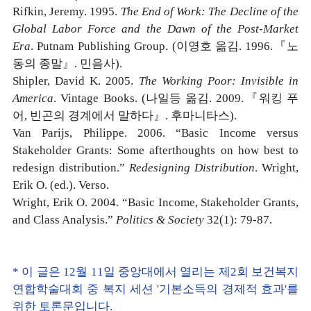
Rifkin, Jeremy. 1995.
The End of Work: The Decline of the
Global Labor Force and the Dawn of the Post-Market
Era
. Putnam Publishing Group. (이영호 옮김. 1996.『노
동의 종말』. 민음사).
Shipler, David K. 2005.
The Working Poor: Invisible in
America
. Vintage Books. (나일등 옮김. 2009.『워킹 푸
어, 빈곤의 경계에서 말하다』. 후마니타스).
Van Parijs, Philippe. 2006. “Basic Income versus
Stakeholder Grants: Some afterthoughts on how best to
redesign distribution.”
Redesigning Distribution
. Wright,
Erik O. (ed.). Verso.
Wright, Erik O. 2004. “Basic Income, Stakeholder Grants,
and Class Analysis.”
Politics & Society
32(1): 79-87.
* 이 글은 12월 11일 중앙대에서 열리는 제2회 보건복지
연합학술대회 중 복지 세션 '기본소득의 경제적 효과'를
위한 토론문입니다.