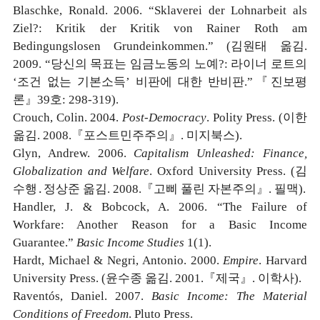
Blaschke, Ronald. 2006. “Sklaverei der Lohnarbeit als
Ziel?: Kritik der Kritik von Rainer Roth am
Bedingungslosen Grundeinkommen.” (김원태 옮김.
2009. “당신의 목표는 임금노동의 노예?: 라이너 로트의
‘조건 없는 기본소득’ 비판에 대한 반비판.”『진보평
론』39호: 298-319).
Crouch, Colin. 2004.
Post-Democracy
. Polity Press. (이한
옮김. 2008.『포스트민주주의』. 미지북스).
Glyn, Andrew. 2006.
Capitalism Unleashed: Finance,
Globalization and Welfare
. Oxford University Press. (김
수행․정상준 옮김. 2008.『고삐 풀린 자본주의』. 필맥).
Handler, J. & Bobcock, A. 2006. “The Failure of
Workfare: Another Reason for a Basic Income
Guarantee.”
Basic Income Studies
1(1).
Hardt, Michael & Negri, Antonio. 2000.
Empire
. Harvard
University Press. (윤수종 옮김. 2001.『제국』. 이학사).
Raventós, Daniel. 2007.
Basic Income: The Material
Conditions of Freedom
. Pluto Press.