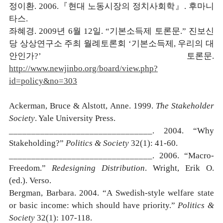
정이환. 2006.『현대 노동시장의 정치사회학』. 후마니
타스.
좌혜경. 2009년 6월 12일. “기본소득제 토론문.” 진보신
당 상상연구소 주최 월례토론회 ‘기본소득제, 우리의 대
안인가?’ 토론문.
http://www.newjinbo.org/board/view.php?
id=policy&no=303
Ackerman, Bruce & Alstott, Anne. 1999.
The Stakeholder
Society
. Yale University Press.
________________________________. 2004. “Why
Stakeholding?”
Politics & Society
32(1): 41-60.
________________________________. 2006. “Macro-
Freedom.”
Redesigning Distribution
. Wright, Erik O.
(ed.). Verso.
Bergman, Barbara. 2004. “A Swedish-style welfare state
or basic income: which should have priority.”
Politics &
Society
32(1): 107-118.