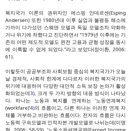
복지국가 이론의 권위자인 에스핑 안데르센(Esping
Andersen) 또한 1980년대 이후 실업과 불평등 해소에
가까이 다가섰던 스웨덴 모델과 독일 모델조차 약화하
거나 위기에 처했다고 진단하면서 “1979년 이후에는 기
존의 어떤 제도적 모델도 완전 고용과 균형 성장을 동시
에 이룩할 수 없게 되었다.”라고 보았다(정이환, 2006:
61).
이렇듯이 공공부조와 사회보험 중심의 복지국가가 오늘
날 경제적, 사회적 한계에 다다르자 이러한 복지국가의
위기에 대응하여 다양한 대안적 소득 보장 논의가 활성
화되었는데
3)
, 크게 두 가지 방향의 대응 방식이 나타났
다. 하나는 노동과 복지를 연계하는 ‘노동연계복지
(workfare)’
4)
의 흐름이고, 다른 하나는 이러한 연계 자
체를 거부하고 비판하는 흐름이다. 전자의 흐름은 다시
노동력 구속모델과 인적자본 개발모델로 나뉘는데(이명
현, 2006: 58-59), ‘노동소득세액공제(Earned Income