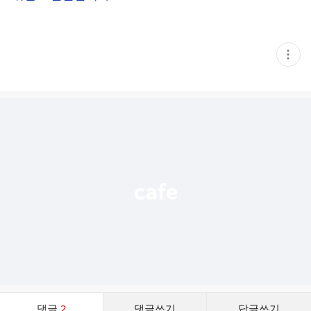
현
재
게
시
글
추
가
기
능
열
기
댓
댓글
2
댓글쓰기
답글쓰기