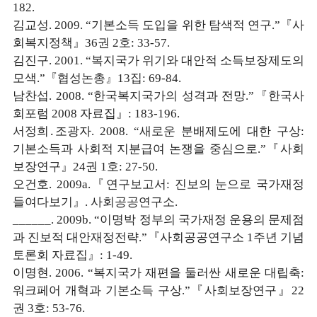
182.
김교성. 2009. “기본소득 도입을 위한 탐색적 연구.”『사
회복지정책』36권 2호: 33-57.
김진구. 2001. “복지국가 위기와 대안적 소득보장제도의
모색.”『협성논총』13집: 69-84.
남찬섭. 2008. “한국복지국가의 성격과 전망.”『한국사
회포럼 2008 자료집』: 183-196.
서정희․조광자. 2008. “새로운 분배제도에 대한 구상:
기본소득과 사회적 지분급여 논쟁을 중심으로.”『사회
보장연구』24권 1호: 27-50.
오건호. 2009a.『연구보고서: 진보의 눈으로 국가재정
들여다보기』. 사회공공연구소.
______. 2009b. “이명박 정부의 국가재정 운용의 문제점
과 진보적 대안재정전략.”『사회공공연구소 1주년 기념
토론회 자료집』: 1-49.
이명현. 2006. “복지국가 재편을 둘러싼 새로운 대립축:
워크페어 개혁과 기본소득 구상.”『사회보장연구』22
권 3호: 53-76.